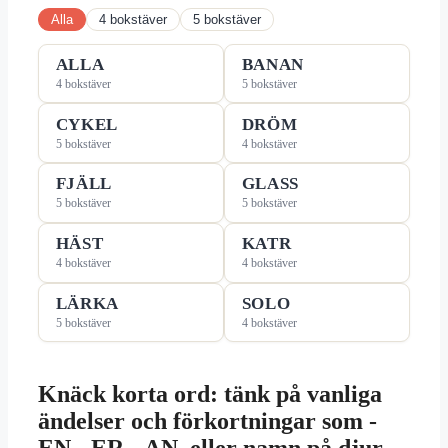
Alla
4 bokstäver
5 bokstäver
ALLA
BANAN
4 bokstäver
5 bokstäver
CYKEL
DRÖM
5 bokstäver
4 bokstäver
FJÄLL
GLASS
5 bokstäver
5 bokstäver
HÄST
KATR
4 bokstäver
4 bokstäver
LÄRKA
SOLO
5 bokstäver
4 bokstäver
Knäck korta ord: tänk på vanliga
ändelser och förkortningar som -
EN, -ER, -AN, eller namn på djur