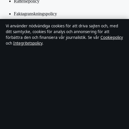
Rättelsepolicy
Faktagranskningspolicy
Vi använder nödvändiga cookies för att driva sajten och, med
Ägande & finansiering
ditt samtycke, cookies för analys och annonsering för att
förbättra den och finansiera vår journalistik. Se vår
Cookiepolicy
Integritetspolicy
och
Integritetspolicy
.
Cookiepolicy
Kändisar & integritet
Innehållet är endast avsett för allmän information och ska inte
betraktas som medicinsk, finansiell eller juridisk rådgivning.
Sponsrat material är tydligt märkt. Allmänna förfrågningar:
info@industrizon.se
.
Utgivare:
Kungsholmen Media Ltd., Gibraltar ·
Ansvarig
utgivare:
Anders Berg, Chefredaktör · Companies House Gibraltar
133100