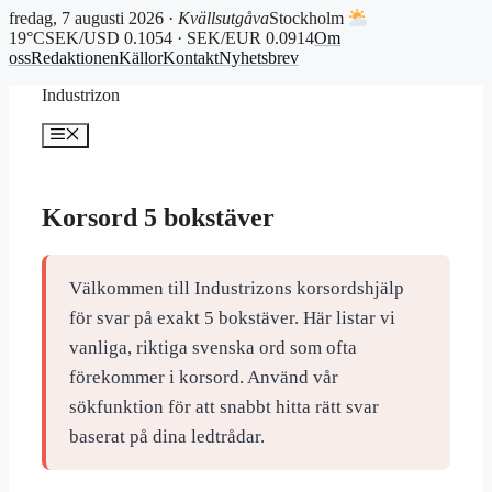
fredag, 7 augusti 2026 ·
Kvällsutgåva
Stockholm
19°C
SEK/USD 0.1054 · SEK/EUR 0.0914
Om
oss
Redaktionen
Källor
Kontakt
Nyhetsbrev
Hoppa
Industrizon
till
innehåll
Meny
Korsord 5 bokstäver
Välkommen till Industrizons korsordshjälp
för svar på exakt 5 bokstäver. Här listar vi
vanliga, riktiga svenska ord som ofta
förekommer i korsord. Använd vår
sökfunktion för att snabbt hitta rätt svar
baserat på dina ledtrådar.