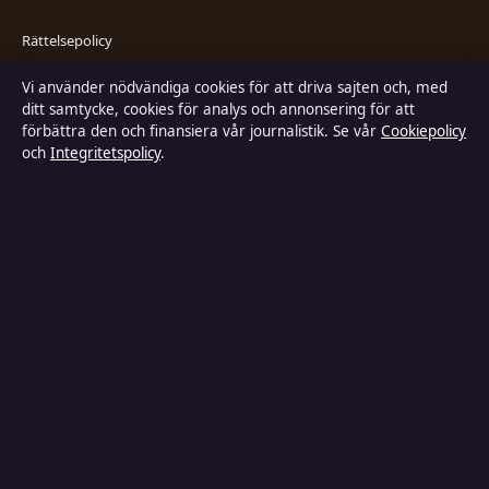
Rättelsepolicy
Vi använder nödvändiga cookies för att driva sajten och, med
Faktagranskningspolicy
ditt samtycke, cookies för analys och annonsering för att
förbättra den och finansiera vår journalistik. Se vår
Cookiepolicy
Ägande & finansiering
och
Integritetspolicy
.
Integritetspolicy
Cookiepolicy
Kändisar & integritet
Innehållet är endast avsett för allmän information och ska inte betraktas
som medicinsk, finansiell eller juridisk rådgivning. Sponsrat material är
tydligt märkt. Allmänna förfrågningar:
info@industrizon.se
.