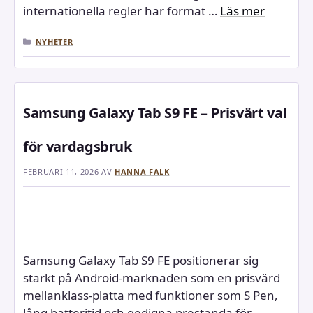
internationella regler har format …
Läs mer
KATEGORIER
NYHETER
Samsung Galaxy Tab S9 FE – Prisvärt val
för vardagsbruk
FEBRUARI 11, 2026
AV
HANNA FALK
Samsung Galaxy Tab S9 FE positionerar sig
starkt på Android-marknaden som en prisvärd
mellanklass-platta med funktioner som S Pen,
lång batteritid och gedigna prestanda för