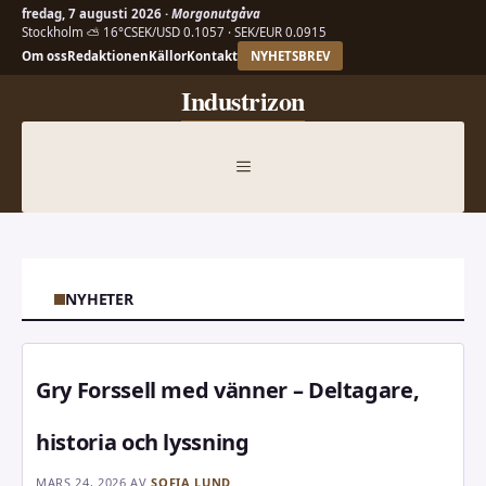
fredag, 7 augusti 2026 ·
Morgonutgåva
Stockholm ⛅ 16°C
SEK/USD 0.1057 · SEK/EUR 0.0915
Om oss
Redaktionen
Källor
Kontakt
NYHETSBREV
Hoppa
Industrizon
till
innehåll
MENY
NYHETER
Gry Forssell med vänner – Deltagare,
historia och lyssning
MARS 24, 2026
AV
SOFIA LUND