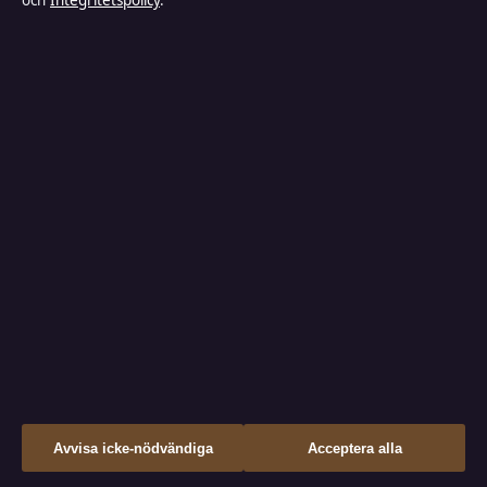
och
Integritetspolicy
.
Redaktionen
editorial@industrizon.se
Vår historia
tips@industrizon.se
Nyhetsbrev
press@industrizon.se
Tipsa oss
+46 8 525 034 00
Kontakt
RSS-flöde
Kändisnyheter
Branschnyheter
↑
Avvisa icke-nödvändiga
Acceptera alla
Nöje