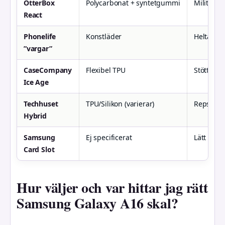
OtterBox
Polycarbonat + syntetgummi
Militär D
React
Phonelife
Konstläder
Heltäcka
”vargar”
CaseCompany
Flexibel TPU
Stöttålig
Ice Age
Techhuset
TPU/Silikon (varierar)
Repskydd
Hybrid
Samsung
Ej specificerat
Lätt kort
Card Slot
Hur väljer och var hittar jag rätt
Samsung Galaxy A16 skal?