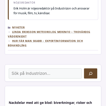
NÖJESREDAKTÖR
Erik Holm är nöjesredaktör på Industrizon och ansvarar
för musik, film, tv, kändisar.
KATEGORIER
NYHETER
LINDA ERIKSSON METEOROLOG MERINFO – TROVÄRDIG
VÄDERINSIKT
HUR FÅR MAN SKABB – EXPERTINFORMATION OCH
BEHANDLING
Sök
Nackdelar med att ge blod: biverkningar, risker och