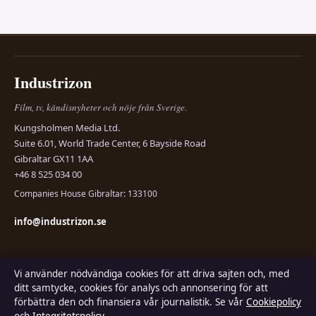
Industrizon
Film, tv, kändisnyheter och nöje från Sverige.
Kungsholmen Media Ltd.
Suite 6.01, World Trade Center, 6 Bayside Road
Gibraltar GX11 1AA
+46 8 525 034 00
Companies House Gibraltar: 133100
info@industrizon.se
KONTAKTA OSS
OM OSS
Vi använder nödvändiga cookies för att driva sajten och, med
Allmänt:
ditt samtycke, cookies för analys och annonsering för att
Om oss
förbättra den och finansiera vår journalistik. Se vår
Cookiepolicy
info@industrizon.se