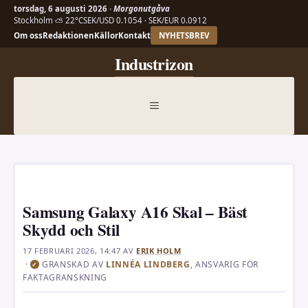
torsdag, 6 augusti 2026 ·
Morgonutgåva
Stockholm ⛅ 22°C
SEK/USD 0.1054 · SEK/EUR 0.0912
Om oss
Redaktionen
Källor
Kontakt
NYHETSBREV
Hoppa
Industrizon
till
innehåll
MENY
Samsung Galaxy A16 Skal – Bäst
Skydd och Stil
17 FEBRUARI 2026, 14:47
AV
ERIK HOLM
·
GRANSKAD AV
LINNÉA LINDBERG
, ANSVARIG FÖR
✓
FAKTAGRANSKNING