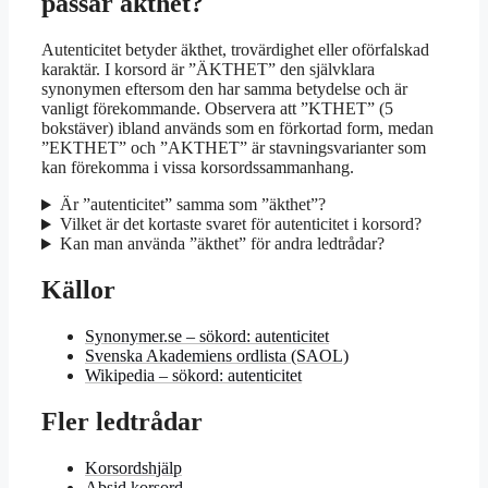
passar äkthet?
Autenticitet betyder äkthet, trovärdighet eller oförfalskad
karaktär. I korsord är ”ÄKTHET” den självklara
synonymen eftersom den har samma betydelse och är
vanligt förekommande. Observera att ”KTHET” (5
bokstäver) ibland används som en förkortad form, medan
”EKTHET” och ”AKTHET” är stavningsvarianter som
kan förekomma i vissa korsordssammanhang.
Är ”autenticitet” samma som ”äkthet”?
Vilket är det kortaste svaret för autenticitet i korsord?
Kan man använda ”äkthet” för andra ledtrådar?
Källor
Synonymer.se – sökord: autenticitet
Svenska Akademiens ordlista (SAOL)
Wikipedia – sökord: autenticitet
Fler ledtrådar
Korsordshjälp
Absid korsord