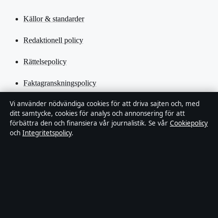
Källor & standarder
Redaktionell policy
Rättelsepolicy
Faktagranskningspolicy
Vi använder nödvändiga cookies för att driva sajten och, med
Ägande & finansiering
ditt samtycke, cookies för analys och annonsering för att
förbättra den och finansiera vår journalistik. Se vår
Cookiepolicy
Integritetspolicy
och
Integritetspolicy
.
Cookiepolicy
Kändisar & integritet
Innehållet är endast avsett för allmän information och ska inte
betraktas som medicinsk, finansiell eller juridisk rådgivning.
Sponsrat material är tydligt märkt. Allmänna förfrågningar: