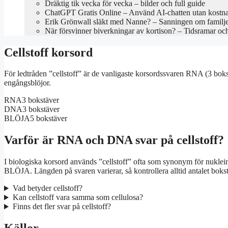
Dräktig tik vecka för vecka – bilder och full guide
ChatGPT Gratis Online – Använd AI-chatten utan kostn
Erik Grönwall släkt med Nanne? – Sanningen om familj
När försvinner biverkningar av kortison? – Tidsramar oc
Cellstoff korsord
För ledtråden ”cellstoff” är de vanligaste korsordssvaren RNA (3 bo
engångsblöjor.
RNA
3 bokstäver
DNA
3 bokstäver
BLÖJA
5 bokstäver
Varför är RNA och DNA svar på cellstoff?
I biologiska korsord används ”cellstoff” ofta som synonym för nuklein
BLÖJA. Längden på svaren varierar, så kontrollera alltid antalet bokstä
Vad betyder cellstoff?
Kan cellstoff vara samma som cellulosa?
Finns det fler svar på cellstoff?