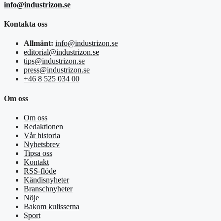
info@industrizon.se
Kontakta oss
Allmänt:
info@industrizon.se
editorial@industrizon.se
tips@industrizon.se
press@industrizon.se
+46 8 525 034 00
Om oss
Om oss
Redaktionen
Vår historia
Nyhetsbrev
Tipsa oss
Kontakt
RSS-flöde
Kändisnyheter
Branschnyheter
Nöje
Bakom kulisserna
Sport