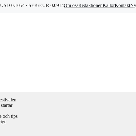
USD 0.1054 · SEK/EUR 0.0914
Om oss
Redaktionen
Källor
Kontakt
Ny
estivalen
startar
 och tips
rige