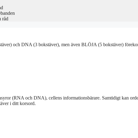
ad
ebanden
h råd
kstäver) och DNA (3 bokstäver), men även BLÖJA (5 bokstäver) förekom
syror (RNA och DNA), cellens informationsbärare. Samtidigt kan ordet sy
ver i ditt korsord.