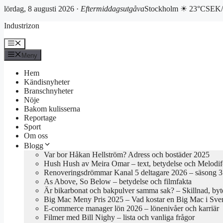
lördag, 8 augusti 2026 ·
Eftermiddagsutgåva
Stockholm ☀ 23°C
SEK/
Hoppa
Industrizon
till
innehåll
Meny
Meny
Hem
Kändisnyheter
Branschnyheter
Nöje
Bakom kulisserna
Reportage
Sport
Om oss
Blogg
Var bor Håkan Hellström? Adress och bostäder 2025
Hush Hush av Meira Omar – text, betydelse och Melodif
Renoveringsdrömmar Kanal 5 deltagare 2026 – säsong 3 
As Above, So Below – betydelse och filmfakta
Är bikarbonat och bakpulver samma sak? – Skillnad, byte
Big Mac Meny Pris 2025 – Vad kostar en Big Mac i Sve
E-commerce manager lön 2026 – lönenivåer och karriär
Filmer med Bill Nighy – lista och vanliga frågor