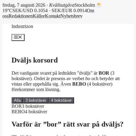
fredag, 7 augusti 2026 ·
Kvällsutgåva
Stockholm
19°C
SEK/USD 0.1054 · SEK/EUR 0.0914
Om
oss
Redaktionen
Källor
Kontakt
Nyhetsbrev
Hoppa
Industrizon
till
innehåll
Meny
Dväljs korsord
Det vanligaste svaret på ledtråden ”dväljs” är
BOR
(3
bokstäver). Ordet är presens av verbet
bo
och betyder att
vistas eller uppehålla sig. Även
BEBO
(4 bokstäver)
förekommer som lösning.
Alla
3 bokstäver
4 bokstäver
BOR
3 bokstäver
BEBO
4 bokstäver
Varför är ”bor” rätt svar på dväljs?