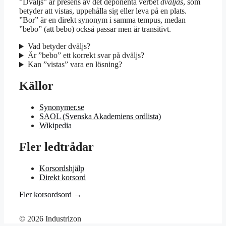
”Dväljs” är presens av det deponenta verbet
dväljas
, som
betyder att vistas, uppehålla sig eller leva på en plats.
”Bor” är en direkt synonym i samma tempus, medan
”bebo” (att bebo) också passar men är transitivt.
Vad betyder dväljs?
Är ”bebo” ett korrekt svar på dväljs?
Kan ”vistas” vara en lösning?
Källor
Synonymer.se
SAOL (Svenska Akademiens ordlista)
Wikipedia
Fler ledtrådar
Korsordshjälp
Direkt korsord
Fler korsordsord →
© 2026 Industrizon