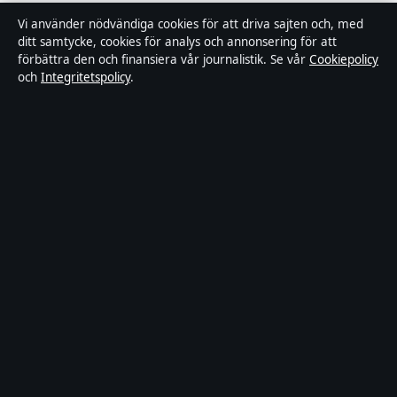
Vi använder nödvändiga cookies för att driva sajten och, med
Ägande & finansiering
ditt samtycke, cookies för analys och annonsering för att
förbättra den och finansiera vår journalistik. Se vår
Cookiepolicy
Integritetspolicy
och
Integritetspolicy
.
Cookiepolicy
Kändisar & integritet
Innehållet är endast avsett för allmän information och ska inte
betraktas som medicinsk, finansiell eller juridisk rådgivning.
Sponsrat material är tydligt märkt. Allmänna förfrågningar:
info@industrizon.se
.
Utgivare:
Kungsholmen Media Ltd., Gibraltar ·
Ansvarig
utgivare:
Anders Berg, Chefredaktör · Companies House Gibraltar
133100
© 2026 Industrizon.se · Kungsholmen Media Ltd. ·
WorldRSS
·