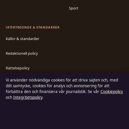
Sport
FÖRTROENDE & STANDARDER
Källor & standarder
Redaktionell policy
Rättelsepolicy
Vi använder nödvändiga cookies för att driva sajten och, med
Faktagranskningspolicy
ditt samtycke, cookies för analys och annonsering för att
förbättra den och finansiera vår journalistik. Se vår
Cookiepolicy
Ägande & finansiering
och
Integritetspolicy
.
Integritetspolicy
Cookiepolicy