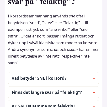
svar på ”felaktig”?
I korsordssammanhang används
sne
ofta i
betydelsen ”sned”, ”skev” eller ”felaktig” – till
exempel i uttryck som ”sne vinkel” eller ”sne
siffra”. Ordet är kort, passar i många rutnät och
dyker upp i såväl klassiska som moderna korsord.
Andra synonymer som
orätt
och
osann
har en mer
direkt betydelse av ”inte rätt” respektive ”inte
sann”.
Vad betyder SNE i korsord?
Finns det längre svar på ”felaktig”?
Är GALEN samma som felaktig?