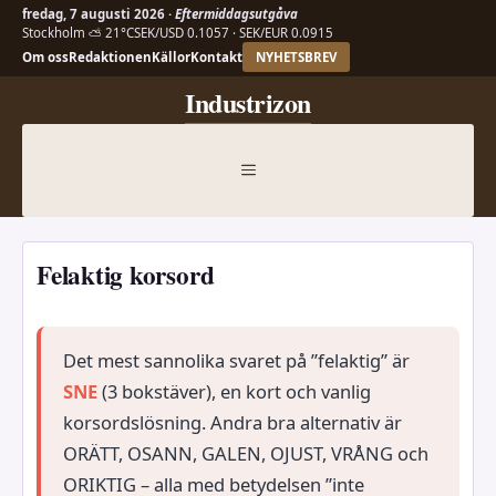
fredag, 7 augusti 2026 ·
Eftermiddagsutgåva
Stockholm ⛅ 21°C
SEK/USD 0.1057 · SEK/EUR 0.0915
Om oss
Redaktionen
Källor
Kontakt
NYHETSBREV
Hoppa
Industrizon
till
innehåll
MENY
Felaktig korsord
Det mest sannolika svaret på ”felaktig” är
SNE
(3 bokstäver), en kort och vanlig
korsordslösning. Andra bra alternativ är
ORÄTT, OSANN, GALEN, OJUST, VRÅNG och
ORIKTIG – alla med betydelsen ”inte