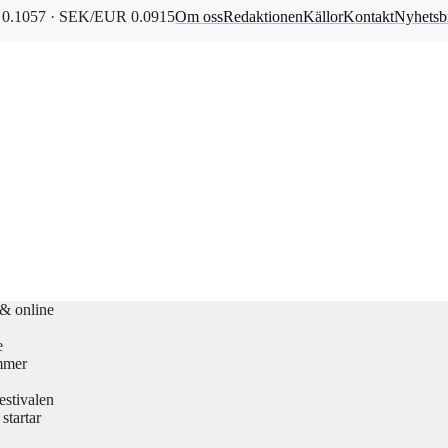
0.1057 · SEK/EUR 0.0915
Om oss
Redaktionen
Källor
Kontakt
Nyhetsb
 & online
e
mmer
estivalen
startar