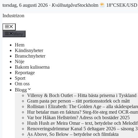
torsdag, 6 augusti 2026 ·
Kvällsutgåva
Stockholm
18°C
SEK/USD 
Hoppa
Industrizon
till
innehåll
Meny
Meny
Hem
Kändisnyheter
Branschnyheter
Nöje
Bakom kulisserna
Reportage
Sport
Om oss
Blogg
Villeroy & Boch Outlet – Hitta bästa priserna i Tyskland
Gram pasta per person – rätt portionsstorlek och mått
Rollistan i Elizabeth: The Golden Age – alla skådespelar
Hur betalar man en faktura? Steg-för-steg med OCR-nu
Var bor Håkan Hellström? Adress och bostäder 2025
Hush Hush av Meira Omar – text, betydelse och Melodif
Renoveringsdrömmar Kanal 5 deltagare 2026 – säsong 3 
As Above, So Below – betydelse och filmfakta