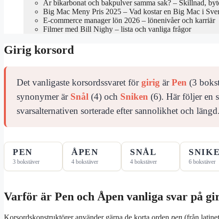
Är bikarbonat och bakpulver samma sak? – Skillnad, byte
Big Mac Meny Pris 2025 – Vad kostar en Big Mac i Sve
E-commerce manager lön 2026 – lönenivåer och karriär
Filmer med Bill Nighy – lista och vanliga frågor
Girig korsord
Det vanligaste korsordssvaret för
girig
är
Pen
(3 bokst
synonymer är
Snål
(4) och
Sniken
(6). Här följer en
svarsalternativen sorterade efter sannolikhet och längd
PEN
ÅPEN
SNÅL
SNIK
3 bokstäver
4 bokstäver
4 bokstäver
6 bokstäver
Varför är Pen och Åpen vanliga svar på gi
Korsordskonstruktörer använder gärna de korta orden
pen
(från latine