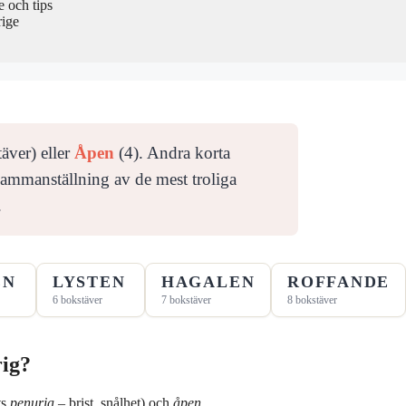
 och tips
rige
äver) eller
Åpen
(4). Andra korta
 sammanställning av de mest troliga
.
EN
LYSTEN
HAGALEN
ROFFANDE
6 bokstäver
7 bokstäver
8 bokstäver
rig?
ts
penuria
– brist, snålhet) och
åpen