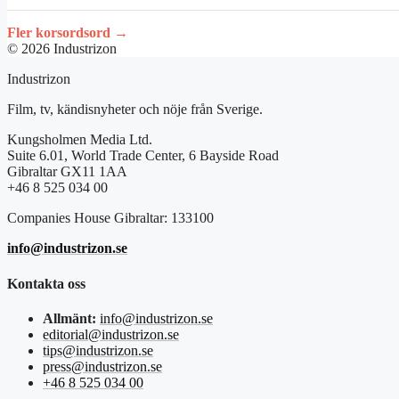
Fler korsordsord →
© 2026 Industrizon
Industrizon
Film, tv, kändisnyheter och nöje från Sverige.
Kungsholmen Media Ltd.
Suite 6.01, World Trade Center, 6 Bayside Road
Gibraltar GX11 1AA
+46 8 525 034 00
Companies House Gibraltar: 133100
info@industrizon.se
Kontakta oss
Allmänt:
info@industrizon.se
editorial@industrizon.se
tips@industrizon.se
press@industrizon.se
+46 8 525 034 00