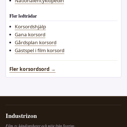
Nationalencyklopedin
Fler ledtrådar
Korsordshjälp
Gana korsord
Gårdsplan korsord
Gästspel i film korsord
Fler korsordsord →
Industrizon
Film, tv, kändisnyheter och nöje från Sverige.