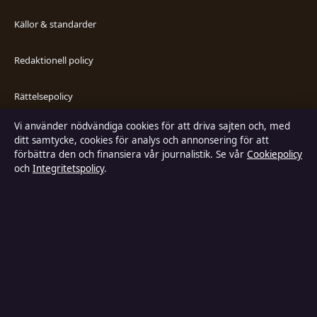
Källor & standarder
Redaktionell policy
Rättelsepolicy
Vi använder nödvändiga cookies för att driva sajten och, med
Faktagranskningspolicy
ditt samtycke, cookies för analys och annonsering för att
förbättra den och finansiera vår journalistik. Se vår
Cookiepolicy
Ägande & finansiering
och
Integritetspolicy
.
Integritetspolicy
Cookiepolicy
Kändisar & integritet