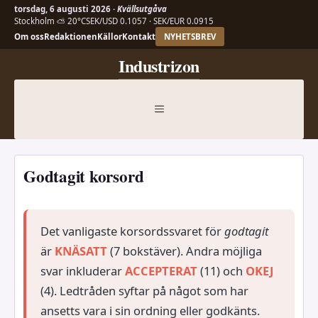
torsdag, 6 augusti 2026 ·
Kvällsutgåva
Stockholm ⛅ 20°C
SEK/USD 0.1057 · SEK/EUR 0.0915
Om oss
Redaktionen
Källor
Kontakt
NYHETSBREV
Hoppa
Industrizon
till
innehåll
MENY
Godtagit korsord
Det vanligaste korsordssvaret för
godtagit
är
KNÄSATT
(7 bokstäver). Andra möjliga
svar inkluderar
ACCEPTERAT
(11) och
OKEJ
(4). Ledtråden syftar på något som har
ansetts vara i sin ordning eller godkänts.