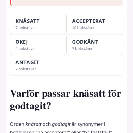
KNÄSATT
ACCEPTERAT
7 bokstäver
10 bokstäver
OKEJ
GODKÄNT
4 bokstäver
7 bokstäver
ANTAGIT
7 bokstäver
Varför passar knäsatt för
godtagit?
Orden
knäsatt
och
godtagit
är synonymer i
betydelsen ”ha accepterat” eller ”ha fastställt”.