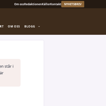
Om oss
Redaktionen
Källor
Kontakt
NYHETSBREV
RT
OM OSS
BLOGG
n står i
är