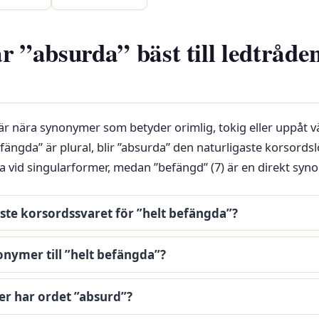
r ”absurda” bäst till ledtråden
är nära synonymer som betyder orimlig, tokig eller uppåt 
fängda” är plural, blir ”absurda” den naturligaste korsords
a vid singularformer, medan ”befängd” (7) är en direkt syn
aste korsordssvaret för ”helt befängda”?
onymer till ”helt befängda”?
r har ordet ”absurd”?