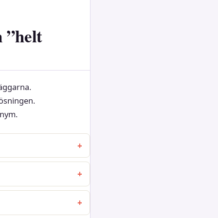
 ”helt
väggarna.
lösningen.
onym.