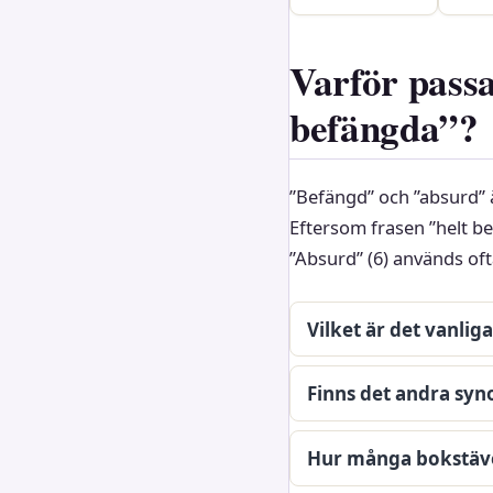
Varför passa
befängda”?
”Befängd” och ”absurd” 
Eftersom frasen ”helt be
”Absurd” (6) används oft
Vilket är det vanlig
Finns det andra syn
Hur många bokstäve