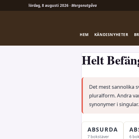
lördag, 8 augusti 2026 ·
Morgonutgåva
Hoppa
till
innehåll
HEM
KÄNDISNYHETER
B
Helt Befän
Det mest sannolika s
pluralform. Andra va
synonymer i singular.
ABSURDA
AB
7 bokstäver
6 bo