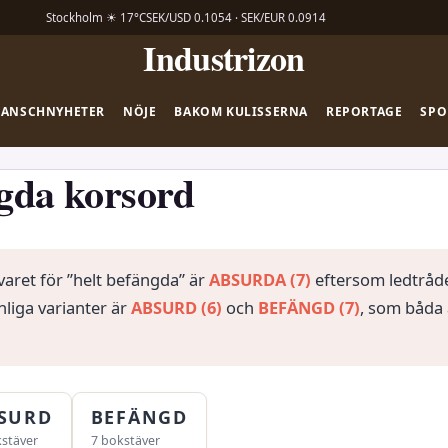
Stockholm ☀ 17°C
SEK/USD 0.1054 · SEK/EUR 0.0914
Industrizon
RANSCHNYHETER
NÖJE
BAKOM KULISSERNA
REPORTAGE
SPO
gda korsord
varet för ”helt befängda” är
ABSURDA (7)
eftersom ledtråde
nliga varianter är
ABSURD (6)
och
BEFÄNGD (7)
, som båda 
SURD
BEFÄNGD
kstäver
7 bokstäver