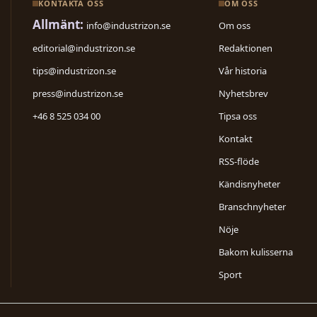
KONTAKTA OSS
OM OSS
Allmänt:
info@industrizon.se
Om oss
editorial@industrizon.se
Redaktionen
tips@industrizon.se
Vår historia
press@industrizon.se
Nyhetsbrev
+46 8 525 034 00
Tipsa oss
Kontakt
RSS-flöde
Kändisnyheter
Branschnyheter
Nöje
Bakom kulisserna
Sport