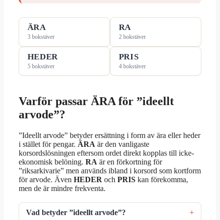
ÄRA
RA
3 bokstäver
2 bokstäver
HEDER
PRIS
5 bokstäver
4 bokstäver
Varför passar ÄRA för ”ideellt
arvode”?
”Ideellt arvode” betyder ersättning i form av ära eller heder
i stället för pengar.
ÄRA
är den vanligaste
korsordslösningen eftersom ordet direkt kopplas till icke-
ekonomisk belöning.
RA
är en förkortning för
”riksarkivarie” men används ibland i korsord som kortform
för arvode. Även
HEDER
och
PRIS
kan förekomma,
men de är mindre frekventa.
Vad betyder ”ideellt arvode”?