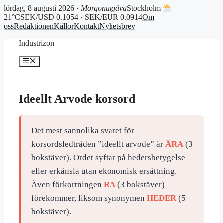
lördag, 8 augusti 2026 ·
Morgonutgåva
Stockholm
21°C
SEK/USD 0.1054 · SEK/EUR 0.0914
Om
oss
Redaktionen
Källor
Kontakt
Nyhetsbrev
Hoppa
Industrizon
till
innehåll
Meny
Ideellt Arvode korsord
Det mest sannolika svaret för
korsordsledtråden ”ideellt arvode” är
ÄRA
(3
bokstäver). Ordet syftar på hedersbetygelse
eller erkänsla utan ekonomisk ersättning.
Även förkortningen
RA
(3 bokstäver)
förekommer, liksom synonymen
HEDER
(5
bokstäver).