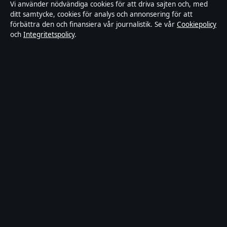
Vi använder nödvändiga cookies för att driva sajten och, med
Ägande & finansiering
ditt samtycke, cookies för analys och annonsering för att
förbättra den och finansiera vår journalistik. Se vår
Cookiepolicy
Integritetspolicy
och
Integritetspolicy
.
Cookiepolicy
Kändisar & integritet
Innehållet är endast avsett för allmän information och ska inte
betraktas som medicinsk, finansiell eller juridisk rådgivning.
Sponsrat material är tydligt märkt. Allmänna förfrågningar:
info@industrizon.se
.
Utgivare:
Kungsholmen Media Ltd., Gibraltar ·
Ansvarig
utgivare:
Anders Berg, Chefredaktör · Companies House Gibraltar
133100
© 2026 Industrizon.se · Kungsholmen Media Ltd. ·
WorldRSS
·
Så verifierar vi vår rapportering