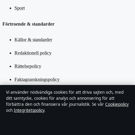
Sport
Förtroende & standarder
Källor & standarder
Redaktionell policy
Rättelsepolicy
Faktagranskningspolicy
Vi använder nödvändiga cookies för att driva sajten och, med
Ägande & finansiering
ditt samtycke, cookies för analys och annonsering för att
förbättra den och finansiera vår journalistik. Se vår
Cookiepolicy
Integritetspolicy
och
Integritetspolicy
.
Cookiepolicy
Kändisar & integritet