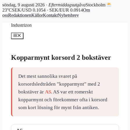
söndag, 9 augusti 2026 ·
Eftermiddagsutgåva
Stockholm
23°C
SEK/USD 0.1054 · SEK/EUR 0.0914
Om
oss
Redaktionen
Källor
Kontakt
Nyhetsbrev
Hoppa
Industrizon
till
innehåll
Meny
Kopparmynt korsord 2 bokstäver
Det mest sannolika svaret på
korsordsledtråden ”kopparmynt” med 2
bokstäver är
AS
. AS var ett romerskt
kopparmynt och förekommer ofta i korsord
som kort lösning för mynt från antiken.