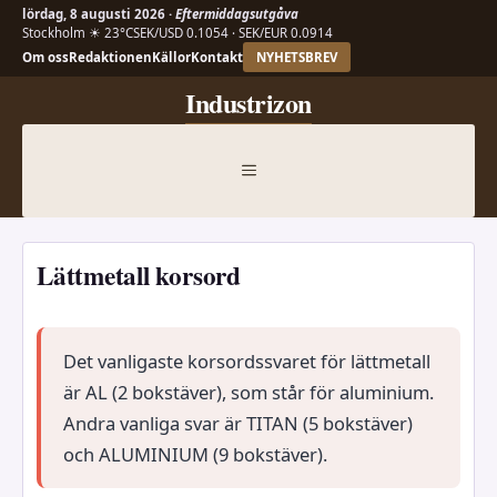
lördag, 8 augusti 2026 ·
Eftermiddagsutgåva
Stockholm ☀ 23°C
SEK/USD 0.1054 · SEK/EUR 0.0914
Om oss
Redaktionen
Källor
Kontakt
NYHETSBREV
Hoppa
Industrizon
till
innehåll
MENY
Lättmetall korsord
Det vanligaste korsordssvaret för lättmetall
är AL (2 bokstäver), som står för aluminium.
Andra vanliga svar är TITAN (5 bokstäver)
och ALUMINIUM (9 bokstäver).