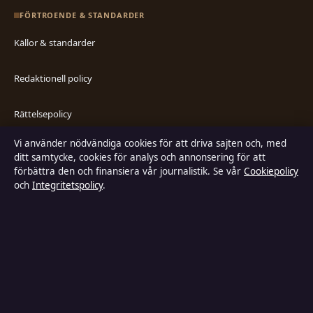
FÖRTROENDE & STANDARDER
Källor & standarder
Redaktionell policy
Rättelsepolicy
Vi använder nödvändiga cookies för att driva sajten och, med
Faktagranskningspolicy
ditt samtycke, cookies för analys och annonsering för att
förbättra den och finansiera vår journalistik. Se vår
Cookiepolicy
Ägande & finansiering
och
Integritetspolicy
.
Integritetspolicy
Cookiepolicy
Kändisar & integritet