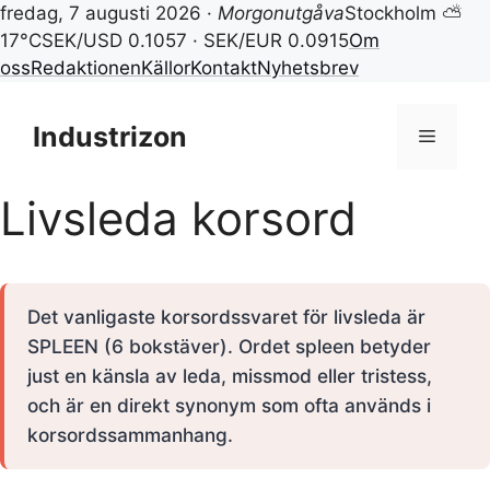
fredag, 7 augusti 2026 ·
Morgonutgåva
Stockholm ⛅
17°C
SEK/USD 0.1057 · SEK/EUR 0.0915
Om
oss
Redaktionen
Källor
Kontakt
Nyhetsbrev
Hoppa
till
Industrizon
Meny
innehåll
Livsleda korsord
Det vanligaste korsordssvaret för livsleda är
SPLEEN (6 bokstäver). Ordet spleen betyder
just en känsla av leda, missmod eller tristess,
och är en direkt synonym som ofta används i
korsordssammanhang.