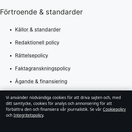
Förtroende & standarder
Källor & standarder
Redaktionell policy
Rättelsepolicy
Faktagranskningspolicy
Ägande & finansiering
Integritetspolicy
Vi använder nödvändiga cookies för att driva sajten och, med
ditt samtycke, cookies för analys och annonsering för att
Cookiepolicy
förbättra den och finansiera vår journalistik. Se vår
Cookiepolicy
och
Integritetspolicy
.
Kändisar & integritet