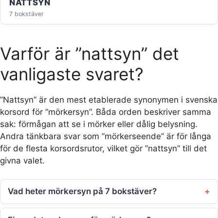
NATTSYN
7 bokstäver
Varför är ”nattsyn” det
vanligaste svaret?
”Nattsyn” är den mest etablerade synonymen i svenska
korsord för ”mörkersyn”. Båda orden beskriver samma
sak: förmågan att se i mörker eller dålig belysning.
Andra tänkbara svar som ”mörkerseende” är för långa
för de flesta korsordsrutor, vilket gör ”nattsyn” till det
givna valet.
Vad heter mörkersyn på 7 bokstäver?