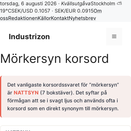
torsdag, 6 augusti 2026 ·
Kvällsutgåva
Stockholm ⛅
19°C
SEK/USD 0.1057 · SEK/EUR 0.0915
Om
oss
Redaktionen
Källor
Kontakt
Nyhetsbrev
Hoppa
till
Industrizon
Meny
innehåll
Mörkersyn korsord
Det vanligaste korsordssvaret för ”mörkersyn”
är
NATTSYN
(7 bokstäver). Det syftar på
förmågan att se i svagt ljus och används ofta i
korsord som en direkt synonym till mörkersyn.