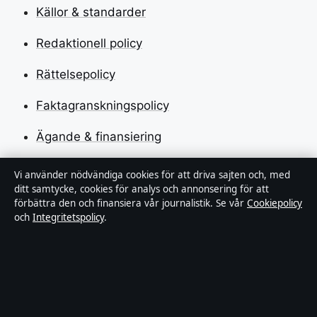
Källor & standarder
Redaktionell policy
Rättelsepolicy
Faktagranskningspolicy
Ägande & finansiering
Integritetspolicy
Vi använder nödvändiga cookies för att driva sajten och, med
ditt samtycke, cookies för analys och annonsering för att
Cookiepolicy
förbättra den och finansiera vår journalistik. Se vår
Cookiepolicy
och
Integritetspolicy
.
Kändisar & integritet
Innehållet är endast avsett för allmän information och
ska inte betraktas som medicinsk, finansiell eller
juridisk rådgivning. Sponsrat material är tydligt märkt.