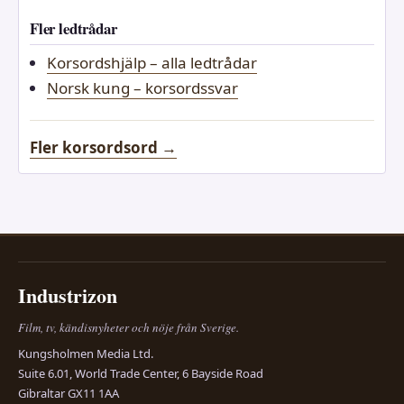
Fler ledtrådar
Korsordshjälp – alla ledtrådar
Norsk kung – korsordssvar
Fler korsordsord →
Industrizon
Film, tv, kändisnyheter och nöje från Sverige.
Kungsholmen Media Ltd.
Suite 6.01, World Trade Center, 6 Bayside Road
Gibraltar GX11 1AA