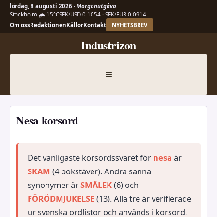
lördag, 8 augusti 2026 ·
Morgonutgåva
Stockholm 🌧 15°C
SEK/USD 0.1054 · SEK/EUR 0.0914
Om oss
Redaktionen
Källor
Kontakt
NYHETSBREV
Hoppa
Industrizon
till
innehåll
MENY
Nesa korsord
Det vanligaste korsordssvaret för
nesa
är
SKAM
(4 bokstäver). Andra sanna
synonymer är
SMÄLEK
(6) och
FÖRÖDMJUKELSE
(13). Alla tre är verifierade
ur svenska ordlistor och används i korsord.