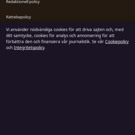
Redaktionell policy
Rättelsepolicy
Vi använder nödvändiga cookies för att driva sajten och, med
Faktagranskningspolicy
ditt samtycke, cookies för analys och annonsering för att
förbättra den och finansiera vår journalistik. Se vår
Cookiepolicy
Ägande & finansiering
och
Integritetspolicy
.
Integritetspolicy
Cookiepolicy
Kändisar & integritet
Innehållet är endast avsett för allmän information och ska inte betraktas
som medicinsk, finansiell eller juridisk rådgivning. Sponsrat material är
tydligt märkt. Allmänna förfrågningar:
info@industrizon.se
.