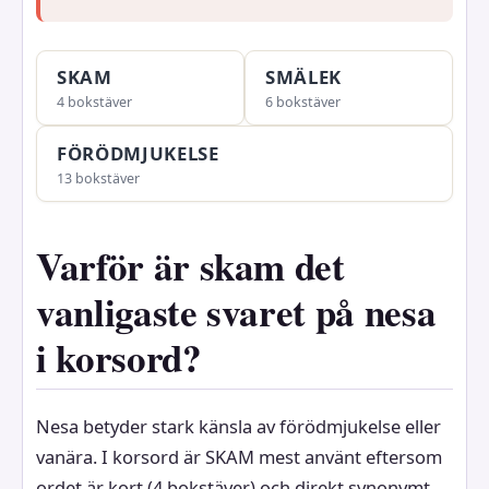
SKAM
SMÄLEK
4 bokstäver
6 bokstäver
FÖRÖDMJUKELSE
13 bokstäver
Varför är skam det
vanligaste svaret på nesa
i korsord?
Nesa betyder stark känsla av förödmjukelse eller
vanära. I korsord är SKAM mest använt eftersom
ordet är kort (4 bokstäver) och direkt synonymt.