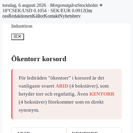
torsdag, 6 augusti 2026 ·
Morgonutgåva
Stockholm ☀
18°C
SEK/USD 0.1054 · SEK/EUR 0.0912
Om
oss
Redaktionen
Källor
Kontakt
Nyhetsbrev
Hoppa
Industrizon
till
innehåll
Meny
Ökentorr korsord
För ledtråden ”ökentorr” i korsord är det
vanligaste svaret
ARID
(4 bokstäver), som
betyder torr och regnfattig. Även
KENTORR
(4 bokstäver) förekommer som en direkt
synonym.