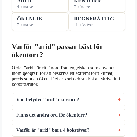
ARID
KENTORR
4 bokstäver
7 bokstäver
ÖKENLIK
REGNFRÄTTIG
7 bokstäver
11 bokstäver
Varför ”arid” passar bäst för
ökentorr?
Ordet ”arid” är ett lånord från engelskan som används
inom geografi för att beskriva ett extremt torrt klimat,
precis som en öken. Det är kort och snabbt att skriva in i
korsordsrutor.
Vad betyder ”arid” i korsord?
Finns det andra ord för ökentorr?
Varför är ”arid” bara 4 bokstäver?