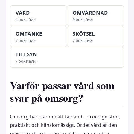
VÅRD
OMVÅRDNAD
4 bokstäver
9 bokstäver
OMTANKE
SKÖTSEL
7 bokstäver
7 bokstäver
TILLSYN
7 bokstäver
Varför passar vård som
svar på omsorg?
Omsorg handlar om att ta hand om och ge stöd,
praktiskt och känslomässigt. Ordet vård är den
mest direkta synonymen och används ofta i