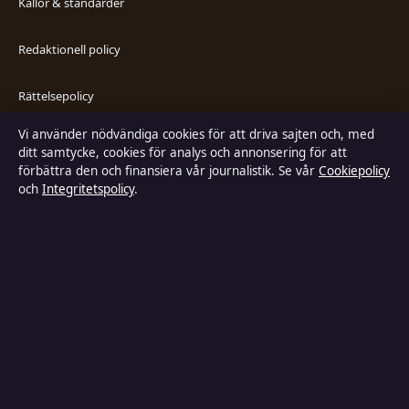
Källor & standarder
Redaktionell policy
Rättelsepolicy
Vi använder nödvändiga cookies för att driva sajten och, med
Faktagranskningspolicy
ditt samtycke, cookies för analys och annonsering för att
förbättra den och finansiera vår journalistik. Se vår
Cookiepolicy
Ägande & finansiering
och
Integritetspolicy
.
Integritetspolicy
Cookiepolicy
Kändisar & integritet
Innehållet är endast avsett för allmän information och ska inte betraktas