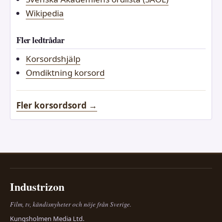
Wikipedia
Fler ledtrådar
Korsordshjälp
Omdiktning korsord
Fler korsordsord →
Industrizon
Film, tv, kändisnyheter och nöje från Sverige.
Kungsholmen Media Ltd.