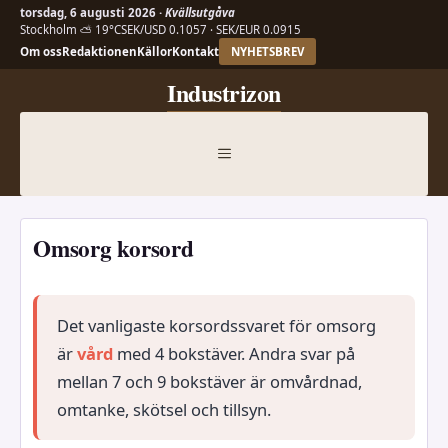
torsdag, 6 augusti 2026 ·
Kvällsutgåva
Stockholm ⛅ 19°C
SEK/USD 0.1057 · SEK/EUR 0.0915
Om oss
Redaktionen
Källor
Kontakt
NYHETSBREV
Hoppa
Industrizon
till
innehåll
MENY
Omsorg korsord
Det vanligaste korsordssvaret för omsorg
är
vård
med 4 bokstäver. Andra svar på
mellan 7 och 9 bokstäver är omvårdnad,
omtanke, skötsel och tillsyn.