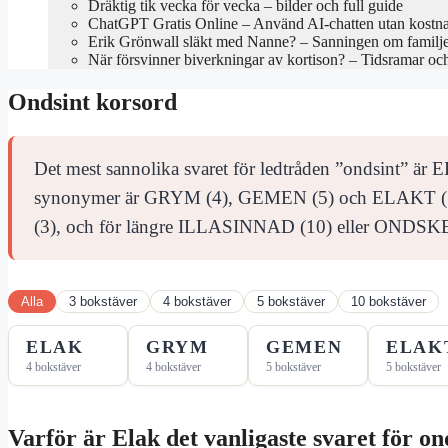
Dräktig tik vecka för vecka – bilder och full guide
ChatGPT Gratis Online – Använd AI-chatten utan kostn
Erik Grönwall släkt med Nanne? – Sanningen om familj
När försvinner biverkningar av kortison? – Tidsramar oc
Ondsint korsord
Det mest sannolika svaret för ledtråden ”ondsint” är
synonymer är GRYM (4), GEMEN (5) och ELAKT (5).
(3), och för längre ILLASINNAD (10) eller ONDSK
Alla
3 bokstäver
4 bokstäver
5 bokstäver
10 bokstäver
ELAK
GRYM
GEMEN
ELAK
4 bokstäver
4 bokstäver
5 bokstäver
5 bokstäver
Varför är Elak det vanligaste svaret för on