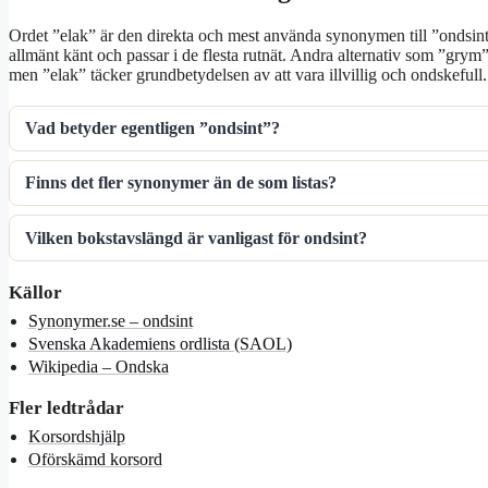
Ordet ”elak” är den direkta och mest använda synonymen till ”ondsin
allmänt känt och passar i de flesta rutnät. Andra alternativ som ”gry
men ”elak” täcker grundbetydelsen av att vara illvillig och ondskefull.
Vad betyder egentligen ”ondsint”?
Finns det fler synonymer än de som listas?
Vilken bokstavslängd är vanligast för ondsint?
Källor
Synonymer.se – ondsint
Svenska Akademiens ordlista (SAOL)
Wikipedia – Ondska
Fler ledtrådar
Korsordshjälp
Oförskämd korsord