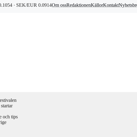
.1054 · SEK/EUR 0.0914
Om oss
Redaktionen
Källor
Kontakt
Nyhetsbr
estivalen
startar
 och tips
rige