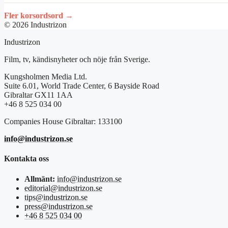
Fler korsordsord →
© 2026 Industrizon
Industrizon
Film, tv, kändisnyheter och nöje från Sverige.
Kungsholmen Media Ltd.
Suite 6.01, World Trade Center, 6 Bayside Road
Gibraltar GX11 1AA
+46 8 525 034 00
Companies House Gibraltar: 133100
info@industrizon.se
Kontakta oss
Allmänt:
info@industrizon.se
editorial@industrizon.se
tips@industrizon.se
press@industrizon.se
+46 8 525 034 00