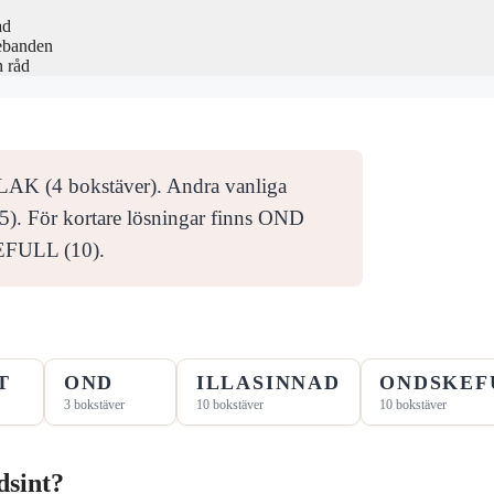
ad
ebanden
h råd
 ELAK (4 bokstäver). Andra vanliga
 För kortare lösningar finns OND
EFULL (10).
T
OND
ILLASINNAD
ONDSKEF
3 bokstäver
10 bokstäver
10 bokstäver
dsint?