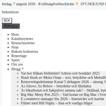
fredag, 7 augusti 2026 ·
Kvällsutgåva
Stockholm
19°C
SEK/USD 0
Hoppa
Industrizon
till
innehåll
Meny
Meny
Hem
Kändisnyheter
Branschnyheter
Nöje
Bakom kulisserna
Reportage
Sport
Om oss
Blogg
Var bor Håkan Hellström? Adress och bostäder 2025
Hush Hush av Meira Omar – text, betydelse och Melodif
Renoveringsdrömmar Kanal 5 deltagare 2026 – säsong 3 
As Above, So Below – betydelse och filmfakta
Är bikarbonat och bakpulver samma sak? – Skillnad, byte
Big Mac Meny Pris 2025 – Vad kostar en Big Mac i Sve
E-commerce manager lön 2026 – lönenivåer och karriär
Filmer med Bill Nighy – lista och vanliga frågor