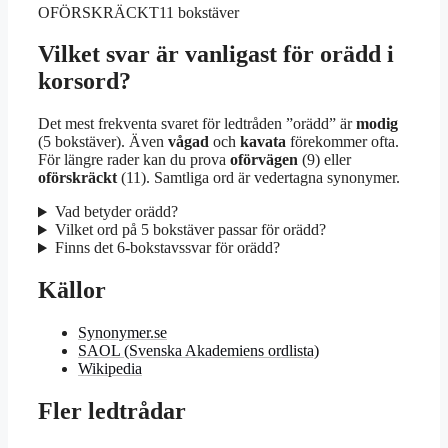
OFÖRSKRÄCKT
11 bokstäver
Vilket svar är vanligast för orädd i
korsord?
Det mest frekventa svaret för ledtråden ”orädd” är
modig
(5 bokstäver). Även
vågad
och
kavata
förekommer ofta.
För längre rader kan du prova
oförvägen
(9) eller
oförskräckt
(11). Samtliga ord är vedertagna synonymer.
Vad betyder orädd?
Vilket ord på 5 bokstäver passar för orädd?
Finns det 6-bokstavssvar för orädd?
Källor
Synonymer.se
SAOL (Svenska Akademiens ordlista)
Wikipedia
Fler ledtrådar