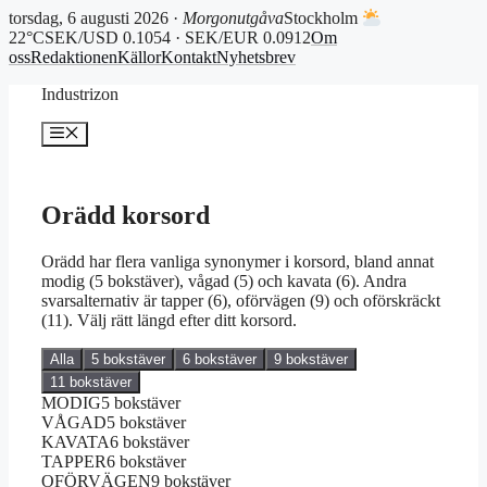
torsdag, 6 augusti 2026 ·
Morgonutgåva
Stockholm
22°C
SEK/USD 0.1054 · SEK/EUR 0.0912
Om
oss
Redaktionen
Källor
Kontakt
Nyhetsbrev
Hoppa
Industrizon
till
innehåll
Meny
Orädd korsord
Orädd har flera vanliga synonymer i korsord, bland annat
modig (5 bokstäver), vågad (5) och kavata (6). Andra
svarsalternativ är tapper (6), oförvägen (9) och oförskräckt
(11). Välj rätt längd efter ditt korsord.
Alla
5 bokstäver
6 bokstäver
9 bokstäver
11 bokstäver
MODIG
5 bokstäver
VÅGAD
5 bokstäver
KAVATA
6 bokstäver
TAPPER
6 bokstäver
OFÖRVÄGEN
9 bokstäver