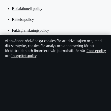
Redaktionell policy
Rättelsepolicy
Faktagranskningspolicy
Vi använder nödvändiga cookies för att driva sajten och, med
Ägande & finansiering
ditt samtycke, cookies för analys och annonsering för att
förbättra den och finansiera vår journalistik. Se vår
Cookiepolicy
Integritetspolicy
och
Integritetspolicy
.
Cookiepolicy
Kändisar & integritet
Innehållet är endast avsett för allmän information och ska inte
betraktas som medicinsk, finansiell eller juridisk rådgivning.
Sponsrat material är tydligt märkt. Allmänna förfrågningar:
info@industrizon.se
.