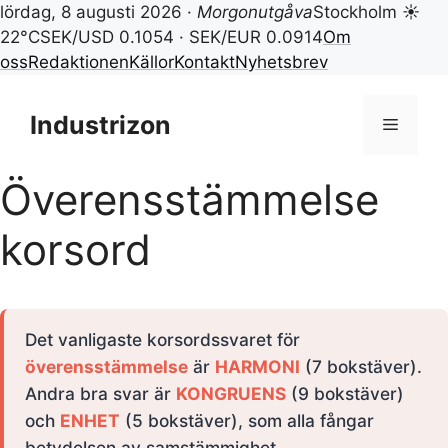
lördag, 8 augusti 2026 ·
Morgonutgåva
Stockholm ☀
22°C
SEK/USD 0.1054 · SEK/EUR 0.0914
Om
oss
Redaktionen
Källor
Kontakt
Nyhetsbrev
Hoppa
till
Industrizon
Meny
innehåll
Överensstämmelse
korsord
Det vanligaste korsordssvaret för
överensstämmelse
är
HARMONI
(7 bokstäver).
Andra bra svar är
KONGRUENS
(9 bokstäver)
och
ENHET
(5 bokstäver), som alla fångar
betydelsen av samstämmighet.