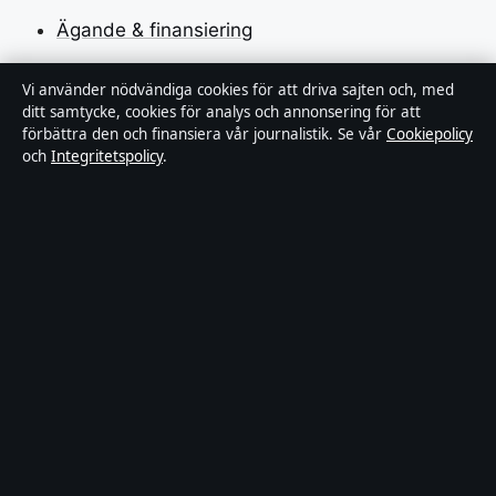
Ägande & finansiering
Integritetspolicy
Vi använder nödvändiga cookies för att driva sajten och, med
ditt samtycke, cookies för analys och annonsering för att
Cookiepolicy
förbättra den och finansiera vår journalistik. Se vår
Cookiepolicy
och
Integritetspolicy
.
Kändisar & integritet
Innehållet är endast avsett för allmän information och
ska inte betraktas som medicinsk, finansiell eller
juridisk rådgivning. Sponsrat material är tydligt märkt.
Allmänna förfrågningar:
info@industrizon.se
.
Utgivare:
Kungsholmen Media Ltd., Gibraltar ·
Ansvarig utgivare:
Anders Berg, Chefredaktör ·
Companies House Gibraltar 133100