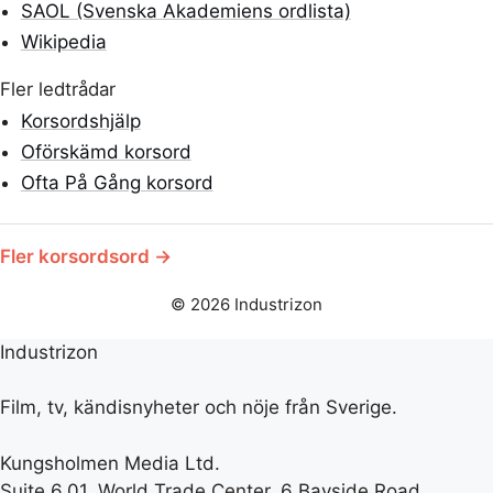
SAOL (Svenska Akademiens ordlista)
Wikipedia
Fler ledtrådar
Korsordshjälp
Oförskämd korsord
Ofta På Gång korsord
Fler korsordsord →
© 2026 Industrizon
Industrizon
Film, tv, kändisnyheter och nöje från Sverige.
Kungsholmen Media Ltd.
Suite 6.01, World Trade Center, 6 Bayside Road