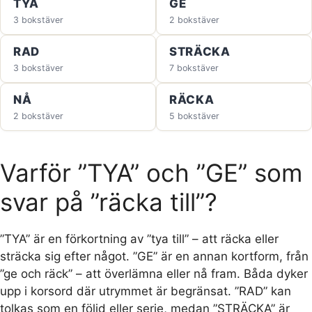
TYA
GE
3 bokstäver
2 bokstäver
RAD
STRÄCKA
3 bokstäver
7 bokstäver
NÅ
RÄCKA
2 bokstäver
5 bokstäver
Varför ”TYA” och ”GE” som
svar på ”räcka till”?
”TYA” är en förkortning av ”tya till” – att räcka eller
sträcka sig efter något. ”GE” är en annan kortform, från
”ge och räck” – att överlämna eller nå fram. Båda dyker
upp i korsord där utrymmet är begränsat. ”RAD” kan
tolkas som en följd eller serie, medan ”STRÄCKA” är