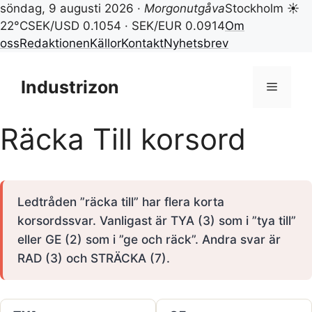
söndag, 9 augusti 2026 ·
Morgonutgåva
Stockholm ☀
22°C
SEK/USD 0.1054 · SEK/EUR 0.0914
Om
oss
Redaktionen
Källor
Kontakt
Nyhetsbrev
Hoppa
till
Industrizon
Meny
innehåll
Räcka Till korsord
Ledtråden ”räcka till” har flera korta
korsordssvar. Vanligast är TYA (3) som i ”tya till”
eller GE (2) som i ”ge och räck”. Andra svar är
RAD (3) och STRÄCKA (7).