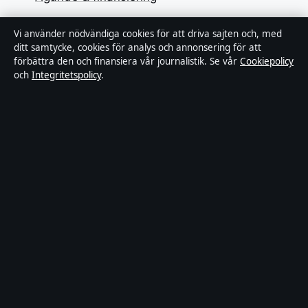
Integritetspolicy
Vi använder nödvändiga cookies för att driva sajten och, med
ditt samtycke, cookies för analys och annonsering för att
Cookiepolicy
förbättra den och finansiera vår journalistik. Se vår
Cookiepolicy
och
Integritetspolicy
.
Kändisar & integritet
Innehållet är endast avsett för allmän information och
ska inte betraktas som medicinsk, finansiell eller
juridisk rådgivning. Sponsrat material är tydligt märkt.
Allmänna förfrågningar:
info@industrizon.se
.
Utgivare:
Kungsholmen Media Ltd., Gibraltar ·
Ansvarig utgivare:
Anders Berg, Chefredaktör ·
Companies House Gibraltar 133100
© 2026 Industrizon.se · Kungsholmen Media Ltd. ·