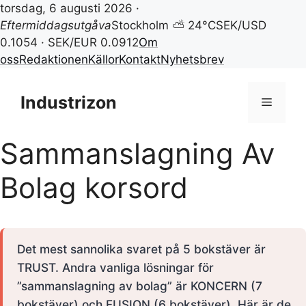
torsdag, 6 augusti 2026 ·
Eftermiddagsutgåva
Stockholm ⛅ 24°C
SEK/USD
0.1054 · SEK/EUR 0.0912
Om
oss
Redaktionen
Källor
Kontakt
Nyhetsbrev
Hoppa
till
Industrizon
Meny
innehåll
Sammanslagning Av
Bolag korsord
Det mest sannolika svaret på 5 bokstäver är
TRUST. Andra vanliga lösningar för
”sammanslagning av bolag” är KONCERN (7
bokstäver) och FUSION (6 bokstäver). Här är de