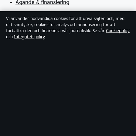
Ägande & finansiering
Integritetspolicy
Vi använder nödvändiga cookies för att driva sajten och, med
ditt samtycke, cookies för analys och annonsering för att
Cookiepolicy
förbättra den och finansiera vår journalistik. Se vår
Cookiepolicy
och
Integritetspolicy
.
Kändisar & integritet
Innehållet är endast avsett för allmän information och
ska inte betraktas som medicinsk, finansiell eller
juridisk rådgivning. Sponsrat material är tydligt märkt.
Allmänna förfrågningar:
info@industrizon.se
.
Utgivare:
Kungsholmen Media Ltd., Gibraltar ·
Ansvarig utgivare:
Anders Berg, Chefredaktör ·
Companies House Gibraltar 133100
© 2026 Industrizon.se · Kungsholmen Media Ltd. ·