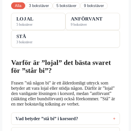
Alla
3 bokstäver
5 bokstäver
9 bokstäver
LOJAL
ANFÖRVANT
5 bokstäver
9 bokstäver
STÅ
3 bokstäver
Varför är ”lojal” det bästa svaret
för ”står bi”?
Frasen ”stå någon bi” är ett ålderdomligt uttryck som
betyder att vara lojal eller stödja någon. Därför är ”lojal”
den vanligaste lösningen i korsord, medan ”anförvant”
(släkting eller bundsförvant) också förekommer. ”Stå” är
en mer bokstavlig tolkning av verbet.
Vad betyder ”stå bi” i korsord?