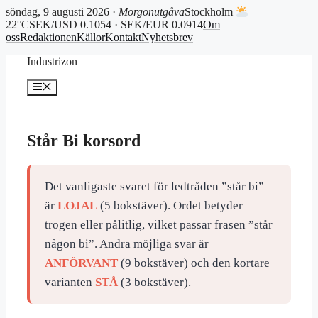
söndag, 9 augusti 2026 ·
Morgonutgåva
Stockholm
22°C
SEK/USD 0.1054 · SEK/EUR 0.0914
Om
oss
Redaktionen
Källor
Kontakt
Nyhetsbrev
Hoppa
Industrizon
till
innehåll
Meny
Står Bi korsord
Det vanligaste svaret för ledtråden ”står bi”
är
LOJAL
(5 bokstäver). Ordet betyder
trogen eller pålitlig, vilket passar frasen ”står
någon bi”. Andra möjliga svar är
ANFÖRVANT
(9 bokstäver) och den kortare
varianten
STÅ
(3 bokstäver).