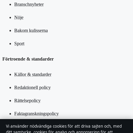
Branschnyheter
Nöje
Bakom kulisserna
Sport
Förtroende & standarder
Källor & standarder
Redaktionell policy
Rättelsepolicy
Faktagranskningspolicy
Vi använder nödvändiga cookies för att driva sajten och, med
Ägande & finansiering
ditt samtycke, cookies för analys och annonsering för att