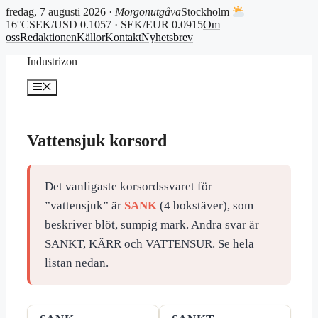
fredag, 7 augusti 2026 ·
Morgonutgåva
Stockholm
16°C
SEK/USD 0.1057 · SEK/EUR 0.0915
Om
oss
Redaktionen
Källor
Kontakt
Nyhetsbrev
Hoppa
Industrizon
till
innehåll
Meny
Vattensjuk korsord
Det vanligaste korsordssvaret för
”vattensjuk” är
SANK
(4 bokstäver), som
beskriver blöt, sumpig mark. Andra svar är
SANKT, KÄRR och VATTENSUR. Se hela
listan nedan.