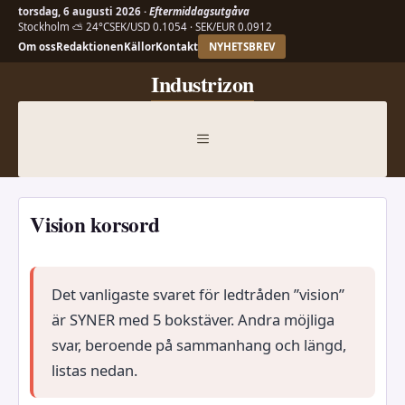
torsdag, 6 augusti 2026 ·
Eftermiddagsutgåva
Stockholm ⛅ 24°C
SEK/USD 0.1054 · SEK/EUR 0.0912
Om oss
Redaktionen
Källor
Kontakt
NYHETSBREV
Hoppa
Industrizon
till
innehåll
MENY
Vision korsord
Det vanligaste svaret för ledtråden ”vision”
är SYNER med 5 bokstäver. Andra möjliga
svar, beroende på sammanhang och längd,
listas nedan.