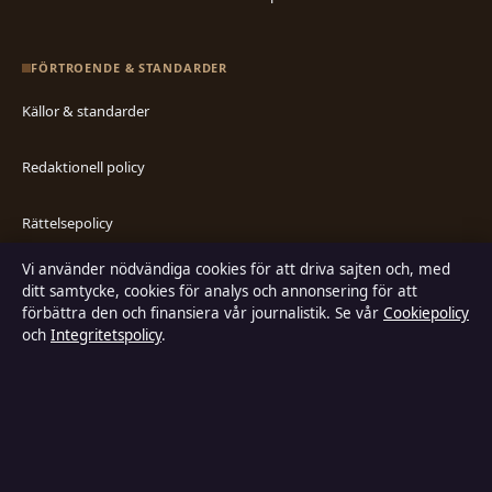
FÖRTROENDE & STANDARDER
Källor & standarder
Redaktionell policy
Rättelsepolicy
Vi använder nödvändiga cookies för att driva sajten och, med
Faktagranskningspolicy
ditt samtycke, cookies för analys och annonsering för att
förbättra den och finansiera vår journalistik. Se vår
Cookiepolicy
Ägande & finansiering
och
Integritetspolicy
.
Integritetspolicy
Cookiepolicy