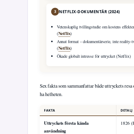
3
NETFLIX-DOKUMENTÄR (2024)
Vetenskaplig tvillingstudie om kostens effekte
Netflix
(
)
Annat format – dokumentärserie, inte reality-t
Netflix
(
)
Ökade globalt intresse för uttrycket (Netflix)
Sex fakta som sammanfattar både uttryckets resa 
ha helheten.
FAKTA
DETALJ
Uttryckets första kända
1826 (B
användning