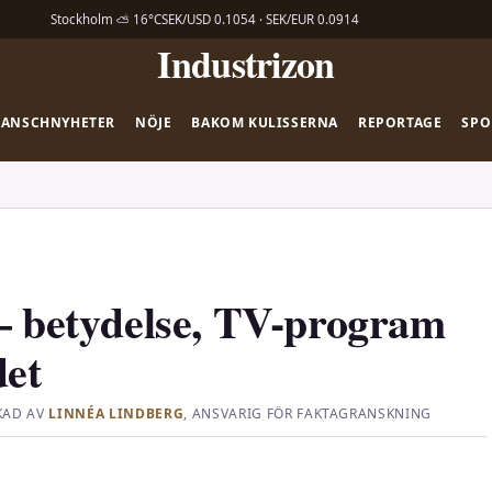
Stockholm ⛅ 16°C
SEK/USD 0.1054 · SEK/EUR 0.0914
Industrizon
RANSCHNYHETER
NÖJE
BAKOM KULISSERNA
REPORTAGE
SPO
 – betydelse, TV-program
det
KAD AV
LINNÉA LINDBERG
, ANSVARIG FÖR FAKTAGRANSKNING