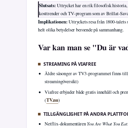
Slutsats:
Uttrycket har en rik filosofisk histori
kosttrender och TV-program som av Brillat-Savar
Implikationen:
Uttryckets resa från 1800-talets 
helt olika betydelser beroende på sammanhang.
Var kan man se "Du är va
STREAMING PÅ VIAFREE
Äldre säsonger av TV3-programmet finns tillg
streamingöversikt)
Viafree erbjuder både gratis innehåll och pre
TV.nu
(
)
TILLGÄNGLIGHET PÅ ANDRA PLATTF
You Are What You Eat
Netflix-dokumentären