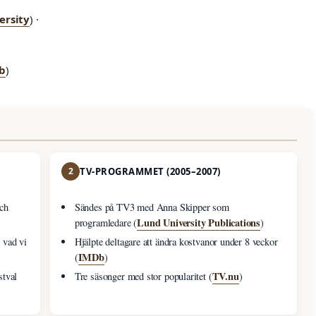
ersity
) ·
·
b
)
2
TV-PROGRAMMET (2005–2007)
ch
Sändes på TV3 med Anna Skipper som
Lund University Publications
programledare (
)
r vad vi
Hjälpte deltagare att ändra kostvanor under 8 veckor
IMDb
(
)
TV.nu
stval
Tre säsonger med stor popularitet (
)