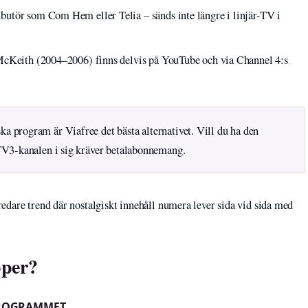
utör som Com Hem eller Telia – sänds inte längre i linjär-TV i
 McKeith (2004–2006) finns delvis på YouTube och via Channel 4:s
a program är Viafree det bästa alternativet. Vill du ha den
 TV3-kanalen i sig kräver betalabonnemang.
edare trend där nostalgiskt innehåll numera lever sida vid sida med
per?
PROGRAMMET