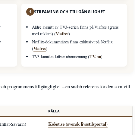
4
STREAMING OCH TILLGÄNGLIGHET
r
Äldre avsnitt av TV3-serien finns på Viafree (gratis
Viafree
med reklam) (
)
v
Netflix-dokumentären finns exklusivt på Netflix
Viafree
(
)
TV.nu
TV3-kanalen kräver abonnemang (
)
och programmens tillgänglighet – en snabb referens för den som vill
KÄLLA
Köket.se (svensk livsstilsportal)
rillat-Savarin)