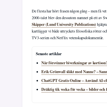
De flesta har hört frasen någon gång – men få vet 
2000-talet blev den dessutom namnet på ett av S
Skipper (Lund University Publications)
hjälpte
kartlägger vi både uttryckets filosofiska rötter o
TV3-serien och Netflix vetenskapsdokumentär.
Senaste artiklar
När försvinner biverkningar av kortison
Erik Grönwall släkt med Nanne? – San
ChatGPT Gratis Online – Använd AI-ch
Dräktig tik vecka för vecka – bilder och 