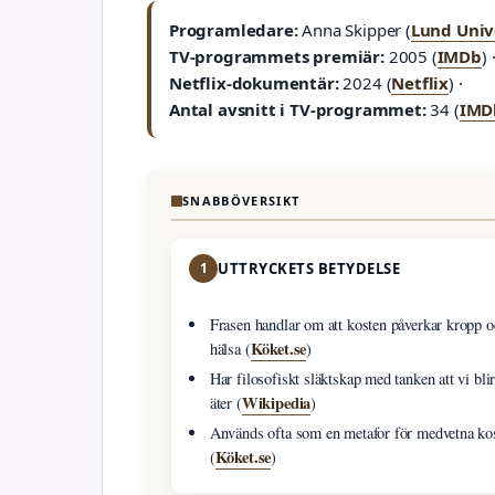
Programledare:
Anna Skipper (
Lund Univ
TV-programmets premiär:
2005 (
IMDb
) 
Netflix-dokumentär:
2024 (
Netflix
) ·
Antal avsnitt i TV-programmet:
34 (
IMD
SNABBÖVERSIKT
1
UTTRYCKETS BETYDELSE
Frasen handlar om att kosten påverkar kropp o
Köket.se
hälsa (
)
Har filosofiskt släktskap med tanken att vi bli
Wikipedia
äter (
)
Används ofta som en metafor för medvetna ko
Köket.se
(
)