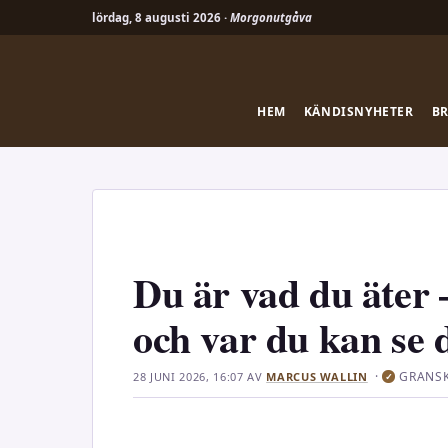
lördag, 8 augusti 2026 ·
Morgonutgåva
Hoppa
till
innehåll
HEM
KÄNDISNYHETER
B
Du är vad du äter
och var du kan se 
·
GRANS
28 JUNI 2026, 16:07
AV
MARCUS WALLIN
✓