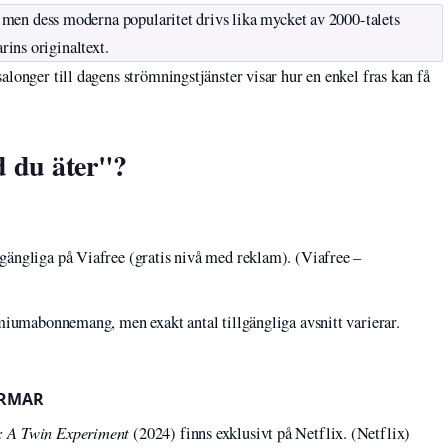
a, men dess moderna popularitet drivs lika mycket av 2000-talets
ins originaltext.
salonger till dagens strömningstjänster visar hur en enkel fras kan få
d du äter"?
ängliga på Viafree (gratis nivå med reklam). (Viafree –
miumabonnemang, men exakt antal tillgängliga avsnitt varierar.
ORMAR
: A Twin Experiment
(2024) finns exklusivt på Netflix. (Netflix)