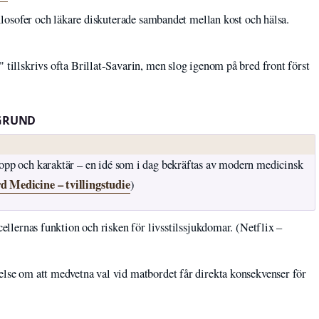
filosofer och läkare diskuterade sambandet mellan kost och hälsa.
 tillskrivs ofta Brillat-Savarin, men slog igenom på bred front först
KGRUND
ropp och karaktär – en idé som i dag bekräftas av modern medicinsk
d Medicine – tvillingstudie
)
cellernas funktion och risken för livsstilssjukdomar. (Netflix –
else om att medvetna val vid matbordet får direkta konsekvenser för