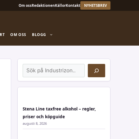
Om oss
Redaktionen
Källor
Kontakt
NYHETSBREV
RT
OM OSS
BLOGG
Sök
Stena Line taxfree alkohol – regler,
priser och köpguide
augusti 8, 2026