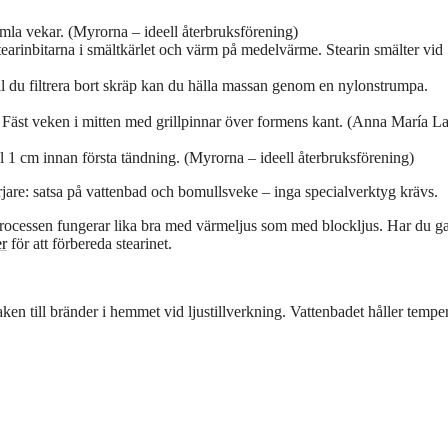
gamla vekar. (Myrorna – ideell återbruksförening)
stearinbitarna i smältkärlet och värm på medelvärme. Stearin smälter vi
ll du filtrera bort skräp kan du hälla massan genom en nylonstrumpa.
ta. Fäst veken i mitten med grillpinnar över formens kant. (Anna María L
l 1 cm innan första tändning. (Myrorna – ideell återbruksförening)
jare: satsa på vattenbad och bomullsveke – inga specialverktyg krävs.
g. Processen fungerar lika bra med värmeljus som med blockljus. Har du g
er
för att förbereda stearinet.
saken till bränder i hemmet vid ljustillverkning. Vattenbadet håller tempe