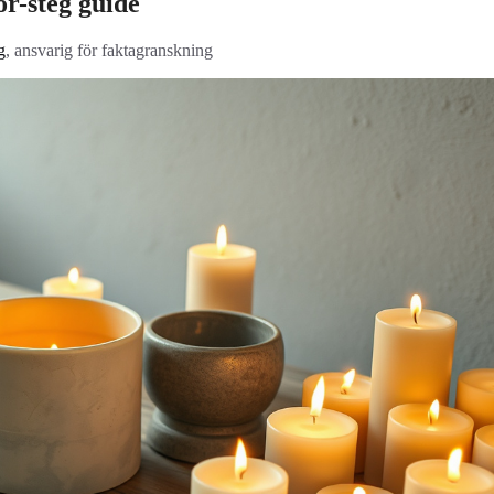
ör-steg guide
g
, ansvarig för faktagranskning