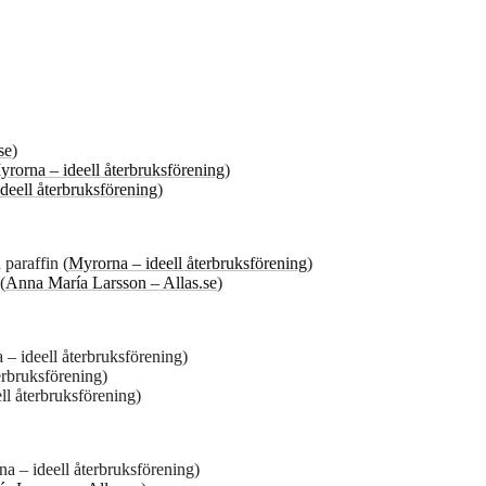
se
)
rorna – ideell återbruksförening
)
deell återbruksförening
)
 paraffin (
Myrorna – ideell återbruksförening
)
(
Anna María Larsson – Allas.se
)
– ideell återbruksförening)
terbruksförening)
ll återbruksförening)
a – ideell återbruksförening)