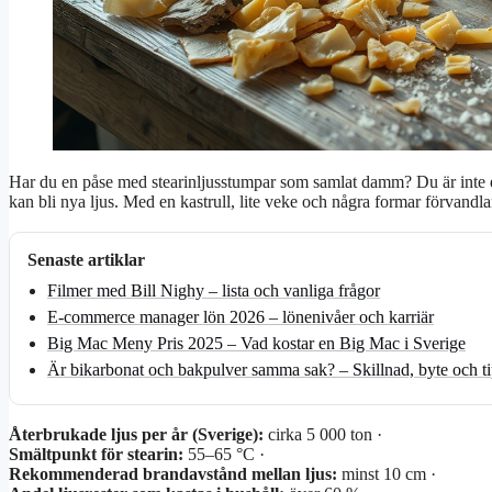
Har du en påse med stearinljusstumpar som samlat damm? Du är inte ens
kan bli nya ljus. Med en kastrull, lite veke och några formar förvandlar
Senaste artiklar
Filmer med Bill Nighy – lista och vanliga frågor
E-commerce manager lön 2026 – lönenivåer och karriär
Big Mac Meny Pris 2025 – Vad kostar en Big Mac i Sverige
Är bikarbonat och bakpulver samma sak? – Skillnad, byte och ti
Återbrukade ljus per år (Sverige):
cirka 5 000 ton ·
Smältpunkt för stearin:
55–65 °C ·
Rekommenderad brandavstånd mellan ljus:
minst 10 cm ·