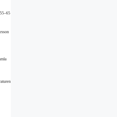
d 55–65
arsson
amla
raturen