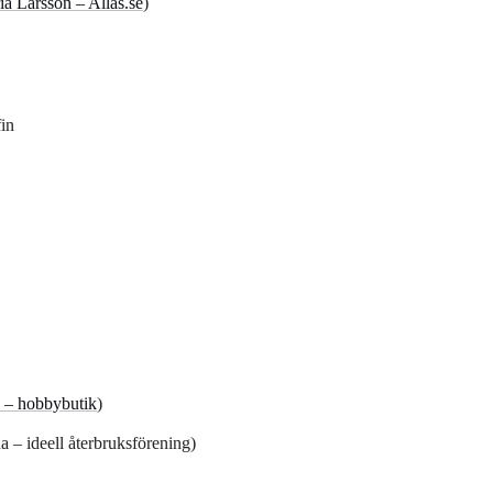
a Larsson – Allas.se
)
fin
e – hobbybutik
)
na – ideell återbruksförening)