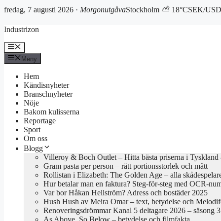
fredag, 7 augusti 2026 ·
Morgonutgåva
Stockholm ⛅ 18°C
SEK/USD 
Hoppa
Industrizon
till
innehåll
Meny
Meny
Hem
Kändisnyheter
Branschnyheter
Nöje
Bakom kulisserna
Reportage
Sport
Om oss
Blogg
Villeroy & Boch Outlet – Hitta bästa priserna i Tyskland
Gram pasta per person – rätt portionsstorlek och mått
Rollistan i Elizabeth: The Golden Age – alla skådespelar
Hur betalar man en faktura? Steg-för-steg med OCR-nu
Var bor Håkan Hellström? Adress och bostäder 2025
Hush Hush av Meira Omar – text, betydelse och Melodif
Renoveringsdrömmar Kanal 5 deltagare 2026 – säsong 3 
As Above, So Below – betydelse och filmfakta