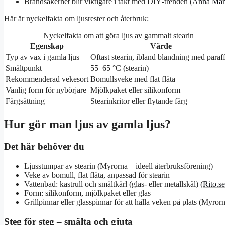
Brandsäkerhet blir viktigare i takt med DIY‑trenden (
Anna Marí
Här är nyckelfakta om ljusrester och återbruk:
Nyckelfakta om att göra ljus av gammalt stearin
Egenskap
Värde
Typ av vax i gamla ljus
Oftast stearin, ibland blandning med paraf
Smältpunkt
55–65 °C (stearin)
Rekommenderad vekesort
Bomullsveke med flat fläta
Vanlig form för nybörjare
Mjölkpaket eller silikonform
Färgsättning
Stearinkritor eller flytande färg
Hur gör man ljus av gamla ljus?
Det här behöver du
Ljusstumpar av stearin (Myrorna – ideell återbruksförening)
Veke av bomull, flat fläta, anpassad för stearin
Vattenbad: kastrull och smältkärl (glas- eller metallskål) (
Rito.s
Form: silikonform, mjölkpaket eller glas
Grillpinnar eller glasspinnar för att hålla veken på plats (Myror
Steg för steg – smälta och gjuta