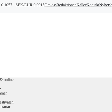
0.1057 · SEK/EUR 0.0915
Om oss
Redaktionen
Källor
Kontakt
Nyhets
 & online
e
mmer
estivalen
startar