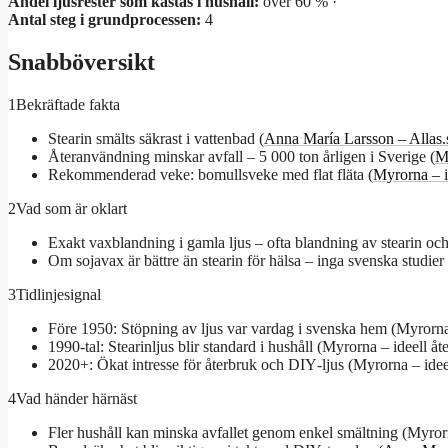
Andel ljusrester som kastas i hushåll:
över 60 % ·
Antal steg i grundprocessen:
4
Snabböversikt
1
Bekräftade fakta
Stearin smälts säkrast i vattenbad (
Anna María Larsson – Allas.
Återanvändning minskar avfall – 5 000 ton årligen i Sverige (
My
Rekommenderad veke: bomullsveke med flat fläta (
Myrorna – i
2
Vad som är oklart
Exakt vaxblandning i gamla ljus – ofta blandning av stearin och
Om sojavax är bättre än stearin för hälsa – inga svenska studier 
3
Tidlinjesignal
Före 1950: Stöpning av ljus var vardag i svenska hem (Myrorna 
1990‑tal: Stearinljus blir standard i hushåll (Myrorna – ideell å
2020+: Ökat intresse för återbruk och DIY‑ljus (Myrorna – idee
4
Vad händer härnäst
Fler hushåll kan minska avfallet genom enkel smältning (Myrorn