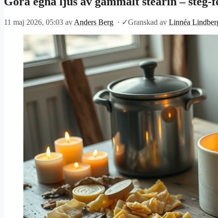
Göra egna ljus av gammalt stearin – steg-f
11 maj 2026, 05:03
av
Anders Berg
·
✓
Granskad av
Linnéa Lindber