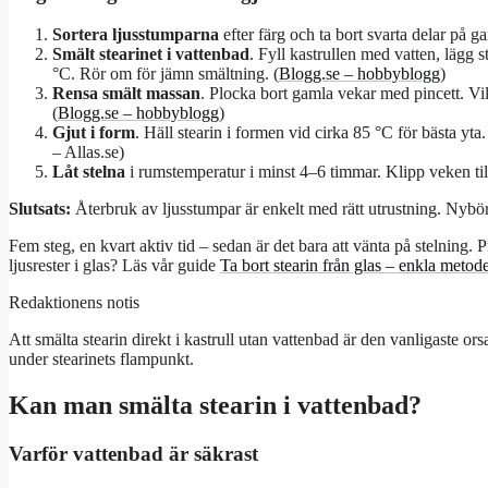
Sortera ljusstumparna
efter färg och ta bort svarta delar på 
Smält stearinet i vattenbad
. Fyll kastrullen med vatten, lägg 
°C. Rör om för jämn smältning. (
Blogg.se – hobbyblogg
)
Rensa smält massan
. Plocka bort gamla vekar med pincett. Vi
(
Blogg.se – hobbyblogg
)
Gjut i form
. Häll stearin i formen vid cirka 85 °C för bästa y
– Allas.se)
Låt stelna
i rumstemperatur i minst 4–6 timmar. Klipp veken til
Slutsats:
Återbruk av ljusstumpar är enkelt med rätt utrustning. Nybör
Fem steg, en kvart aktiv tid – sedan är det bara att vänta på stelnin
ljusrester i glas? Läs vår guide
Ta bort stearin från glas – enkla metod
Redaktionens notis
Att smälta stearin direkt i kastrull utan vattenbad är den vanligaste or
under stearinets flampunkt.
Kan man smälta stearin i vattenbad?
Varför vattenbad är säkrast