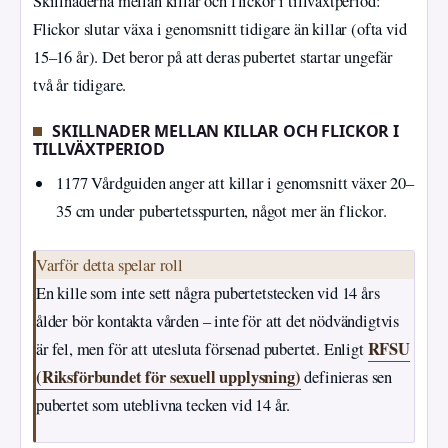
Skillnaderna mellan killar och flickor i tillväxtperiod:
Flickor slutar växa i genomsnitt tidigare än killar (ofta vid
15–16 år). Det beror på att deras pubertet startar ungefär
två år tidigare.
SKILLNADER MELLAN KILLAR OCH FLICKOR I
TILLVÄXTPERIOD
1177 Vårdguiden anger att killar i genomsnitt växer 20–
35 cm under pubertetsspurten, något mer än flickor.
Varför detta spelar roll
En kille som inte sett några pubertetstecken vid 14 års
ålder bör kontakta vården – inte för att det nödvändigtvis
RFSU
är fel, men för att utesluta försenad pubertet. Enligt
(Riksförbundet för sexuell upplysning)
definieras sen
pubertet som uteblivna tecken vid 14 år.