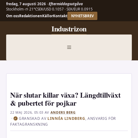
fredag, 7 augusti 2026 ·
Eftermiddagsutgåva
Stockholm ⛅ 21°C
SEK/USD 0.1057 · SEK/EUR 0.0915
Om oss
Redaktionen
Källor
Kontakt
NYHETSBREV
Hoppa
Industrizon
till
innehåll
MENY
När slutar killar växa? Längdtillväxt
& pubertet för pojkar
22 MAJ 2026, 05:03
AV
ANDERS BERG
·
GRANSKAD AV
LINNÉA LINDBERG
, ANSVARIG FÖR
✓
FAKTAGRANSKNING