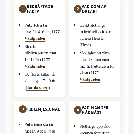
BEKRÄFTADE
VAD SOM ÄR
1
2
FAKTA
OKLART
Puberteten tar
Exakt slutlängd
1177
ungefär 4–6 år (
individuell och kan
Vårdguiden
)
variera flera år
Umo
(
)
Största
tillväxtspurten runt
Möjlighet att växa
1177
13–15 år (
efter 18 liten men
Vårdguiden
)
inte helt utesluten för
1177
vissa (
De flesta killar når
Vårdguiden
)
slutlängd 17–19 år
Barnläkaren
(
)
VAD HÄNDER
3
TIDLINJESIGNAL
4
HÄRNÄST
Puberteten startar
Slutlängd uppnådd –
mellan 9 och 14 år
kroppen fortsätter