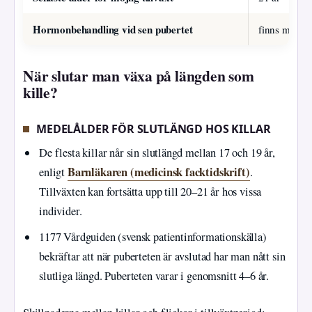
Hormonbehandling vid sen pubertet
finns men an
När slutar man växa på längden som
kille?
MEDELÅLDER FÖR SLUTLÄNGD HOS KILLAR
De flesta killar når sin slutlängd mellan 17 och 19 år,
Barnläkaren (medicinsk facktidskrift)
enligt
.
Tillväxten kan fortsätta upp till 20–21 år hos vissa
individer.
1177 Vårdguiden (svensk patientinformationskälla)
bekräftar att när puberteten är avslutad har man nått sin
slutliga längd. Puberteten varar i genomsnitt 4–6 år.