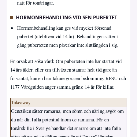
natt för tonåringar.
HORMONBEHANDLING VID SEN PUBERTET
Hormonbehandling kan ges vid mycket försenad
pubertet (utebliven vid 14 år). Behandlingen sätter i
gång puberteten men påverkar inte slutlängden i sig.
En orsak att söka vård: Om puberteten inte har startat vid
14 års ålder, eller om tillväxten stannar helt tidigare än
förväntat, kan en barnläkare göra en bedömning. RFSU och
1177 Vårdguiden anger samma gräns: 14 år för killar.
Takeaway
Genetiken sätter ramarna, men sömn och näring avgör om
du når din fulla potential inom de ramarna. För en
tonårskille i Sverige handlar det snarare om att inte falla
efter på grund av dåliga vanor än att ”maxa” längden.