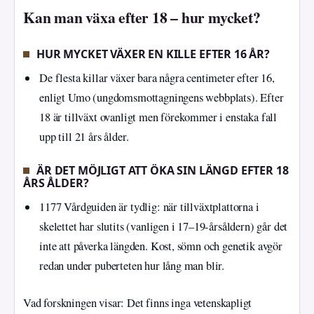
Kan man växa efter 18 – hur mycket?
HUR MYCKET VÄXER EN KILLE EFTER 16 ÅR?
De flesta killar växer bara några centimeter efter 16,
enligt Umo (ungdomsmottagningens webbplats). Efter
18 är tillväxt ovanligt men förekommer i enstaka fall
upp till 21 års ålder.
ÄR DET MÖJLIGT ATT ÖKA SIN LÄNGD EFTER 18
ÅRS ÅLDER?
1177 Vårdguiden är tydlig: när tillväxtplattorna i
skelettet har slutits (vanligen i 17–19-årsåldern) går det
inte att påverka längden. Kost, sömn och genetik avgör
redan under puberteten hur lång man blir.
Vad forskningen visar: Det finns inga vetenskapligt