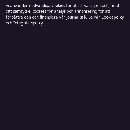
Vi använder nödvändiga cookies för att driva sajten och, med
Faktagranskningspolicy
ditt samtycke, cookies för analys och annonsering för att
förbättra den och finansiera vår journalistik. Se vår
Cookiepolicy
Ägande & finansiering
och
Integritetspolicy
.
Integritetspolicy
Cookiepolicy
Kändisar & integritet
Innehållet är endast avsett för allmän information och ska inte betraktas
som medicinsk, finansiell eller juridisk rådgivning. Sponsrat material är
tydligt märkt. Allmänna förfrågningar:
info@industrizon.se
.
Utgivare:
Kungsholmen Media Ltd., Gibraltar ·
Ansvarig utgivare:
Anders Berg, Chefredaktör · Companies House Gibraltar 133100