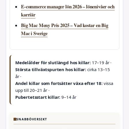
E-commerce manager lön 2026 – lönenivåer och
karriär
Big Mac Meny Pris 2025 – Vad kostar en Big
Mac i Sverige
Medelålder för slutlängd hos killar:
17–19 år ·
Största tillväxtspurten hos killar:
cirka 13–15
år ·
Andel killar som fortsätter växa efter 18:
vissa
upp till 20–21 år ·
Pubertetsstart killar:
9–14 år
SNABBÖVERSIKT