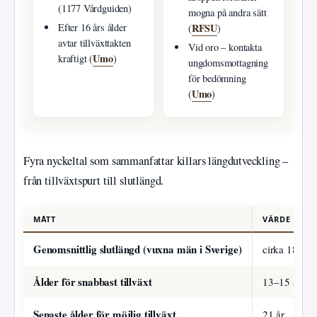
(1177 Vårdguiden)
mogna på andra sätt
RFSU
Efter 16 års ålder
(
)
avtar tillväxttakten
Vid oro – kontakta
Umo
kraftigt (
)
ungdomsmottagning
för bedömning
Umo
(
)
Fyra nyckeltal som sammanfattar killars längdutveckling –
från tillväxtspurt till slutlängd.
MÅTT
VÄRDE
Genomsnittlig slutlängd (vuxna män i Sverige)
cirka 181 c
Ålder för snabbast tillväxt
13–15 år
Senaste ålder för möjlig tillväxt
21 år