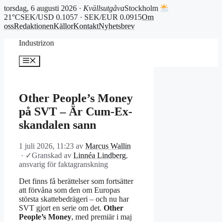
torsdag, 6 augusti 2026 ·
Kvällsutgåva
Stockholm
21°C
SEK/USD 0.1057 · SEK/EUR 0.0915
Om
oss
Redaktionen
Källor
Kontakt
Nyhetsbrev
Hoppa
Industrizon
till
innehåll
Meny
Other People’s Money
på SVT – Är Cum-Ex-
skandalen sann
1 juli 2026, 11:23
av
Marcus Wallin
·
✓
Granskad av
Linnéa Lindberg
,
ansvarig för faktagranskning
Det finns få berättelser som fortsätter
att förvåna som den om Europas
största skattebedrägeri – och nu har
SVT gjort en serie om det.
Other
People’s Money
, med premiär i maj