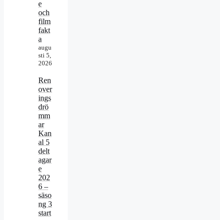
e
och
film
fakt
a
augu
sti 5,
2026
Ren
over
ings
drö
mm
ar
Kan
al 5
delt
agar
e
202
6 –
säso
ng 3
start