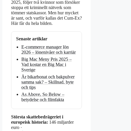
2025, följer två kvinnor som försöker
stoppa ett kriminellt nätverk som
tömmer statskassor. Men hur mycket
är sant, och varför kallas det Cum-Ex?
Här får du hela bilden.
Senaste artiklar
E-commerce manager lön
2026 – lönenivåer och karriär
Big Mac Meny Pris 2025 –
Vad kostar en Big Mac i
Sverige
Är bikarbonat och bakpulver
samma sak? – Skillnad, byte
och tips
As Above, So Below –
betydelse och filmfakta
Största skattebedrägeriet i
europeisk historia:
146 miljarder
euro ·