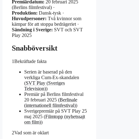
Premiärdatum:
20 februari 2025
(Berlins filmfestival) ·
Produktion:
Dansk-tysk ·
Huvudpersoner:
Två kvinnor som
kämpar för att stoppa bedrägeriet ·
Sändning i Sverige:
SVT och SVT
Play 2025
Snabböversikt
1
Bekräftade fakta
Serien är baserad på den
verkliga Cum-Ex-skandalen
(
SVT Play (Sveriges
Television)
)
Premiär på Berlins filmfestival
20 februari 2025 (
Berlinale
(internationell filmfestival)
)
Sverigepremiär på SVT Play 25
maj 2025 (
Filmtopp (nyhetssajt
om film)
)
2
Vad som är oklart