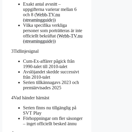
Exakt antal avsnitt –
uppgifterna varierar mellan 6
och 8 (
Webb-TV.nu
(streamingguide)
)
Vilka specifika verkliga
personer som porträtteras är inte
officiellt bekräftat (
Webb-TV.nu
(streamingguide)
)
3
Tidlinjesignal
Cum-Ex-affärer pågick från
1990-talet till 2010-talet
Avslöjandet skedde successivt
från 2010-talet
Serien tillkännagavs 2023 och
premiärvisades 2025
4
Vad händer härnäst
Serien finns nu tillgänglig på
SVT Play
Förhoppningar om fler säsonger
– inget officiellt besked ännu