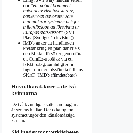
Enligt SVT Play handlar serien
om
”ett globalt kriminellt
nätverk av rika investerare,
banker och advokater som
manipulerar systemen och får
miljardbelopp att försvinna ur
Europas statskassor”
(SVT
Play (Sveriges Television)).
IMDb anger att handlingen
kretsar kring en plan där Niels
och Mikkel försöker genomföra
ett CumEx-upplägg via ett
falskt bolag, samtidigt som
Inger utreder misstänkta fall hos
SKAT (
IMDb (filmdatabas)
).
Huvudkaraktärer – de två
kvinnorna
De två kvinnliga skattehandläggarna
är seriens hjältar. Deras kamp mot
systemet utgör den känslomässiga
kärnan.
Skillnader mot verkligheten