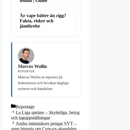
teman | Guide
Är vape bättre än cigg?
Fakta, risker och
jämförelse
Marcus Wallin
REPORTER
Marcus Wallin är reporter på
Industrizon och bevakar dagliga
nyheter och händelser.
Kategorier
Reportage
La Liga spelare – Skytteliga, betyg
och laguppställningar
Andra människors pengar SVT –
sann historia om Cum-ex-skandalen