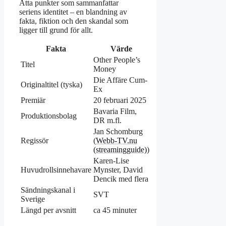
Åtta punkter som sammanfattar
seriens identitet – en blandning av
fakta, fiktion och den skandal som
ligger till grund för allt.
Fakta
Värde
Other People’s
Titel
Money
Die Affäre Cum-
Originaltitel (tyska)
Ex
Premiär
20 februari 2025
Bavaria Film,
Produktionsbolag
DR m.fl.
Jan Schomburg
Regissör
(
Webb-TV.nu
(streamingguide)
)
Karen-Lise
Huvudrollsinnehavare
Mynster, David
Dencik med flera
Sändningskanal i
SVT
Sverige
Längd per avsnitt
ca 45 minuter