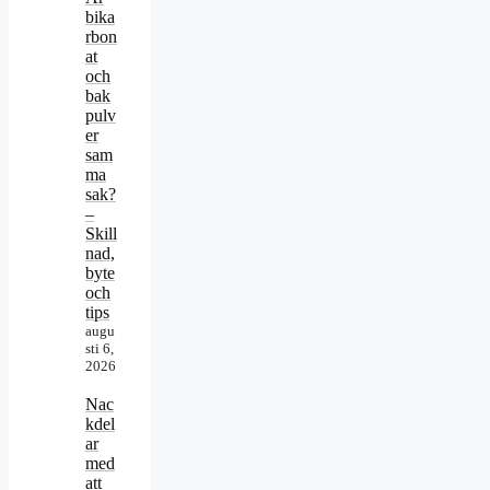
bika
rbon
at
och
bak
pulv
er
sam
ma
sak?
–
Skill
nad,
byte
och
tips
augu
sti 6,
2026
Nac
kdel
ar
med
att