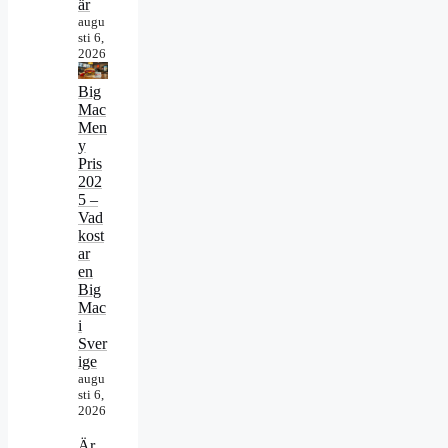
är
augu
sti 6,
2026
Big
Mac
Men
y
Pris
202
5 –
Vad
kost
ar
en
Big
Mac
i
Sver
ige
augu
sti 6,
2026
Är