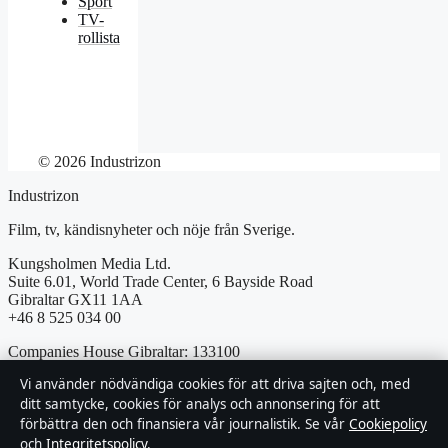
Sport
TV-
rollista
© 2026 Industrizon
Industrizon
Film, tv, kändisnyheter och nöje från Sverige.
Kungsholmen Media Ltd.
Suite 6.01, World Trade Center, 6 Bayside Road
Gibraltar GX11 1AA
+46 8 525 034 00
Companies House Gibraltar: 133100
Vi använder nödvändiga cookies för att driva sajten och, med
info@industrizon.se
ditt samtycke, cookies för analys och annonsering för att
förbättra den och finansiera vår journalistik. Se vår
Cookiepolicy
och
Integritetspolicy
.