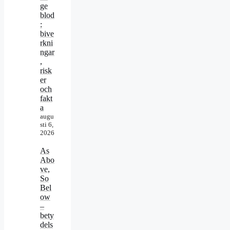
ge
blod
:
bive
rkni
ngar
,
risk
er
och
fakt
a
augu
sti 6,
2026
As
Abo
ve,
So
Bel
ow
–
bety
dels