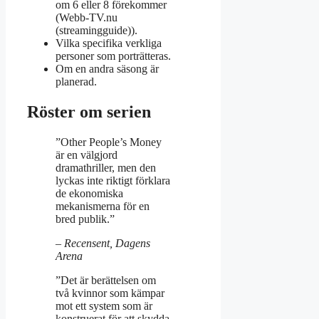
om 6 eller 8 förekommer
(Webb-TV.nu
(streamingguide)).
Vilka specifika verkliga
personer som porträtteras.
Om en andra säsong är
planerad.
Röster om serien
”Other People’s Money
är en välgjord
dramathriller, men den
lyckas inte riktigt förklara
de ekonomiska
mekanismerna för en
bred publik.”
– Recensent, Dagens
Arena
”Det är berättelsen om
två kvinnor som kämpar
mot ett system som är
konstruerat för att skydda