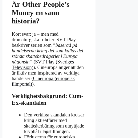
Är Other People’s
Money en sann
historia?
Kort svar: ja – men med
dramaturgiska friheter. SVT Play
beskriver serien som
”baserad på
händelserna kring det som kallas det
största skattebedrägeriet i Europa
någonsin”
(
SVT Play (Sveriges
Television)
). Cineuropa anger att den
är fiktiv men inspirerad av verkliga
händelser (
Cineuropa (europeisk
filmportal)
).
Verklighetsbakgrund: Cum-
Ex-skandalen
Den verkliga skandalen kretsar
kring aktieaffärer med
skatteåterbäring som utnyttjade
kryphål i lagstiftningen.
Förlusterna för europeiska