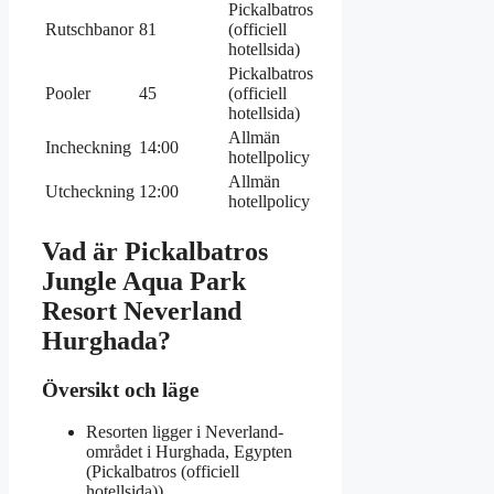
Pickalbatros
Rutschbanor
81
(officiell
hotellsida)
Pickalbatros
Pooler
45
(officiell
hotellsida)
Allmän
Incheckning
14:00
hotellpolicy
Allmän
Utcheckning
12:00
hotellpolicy
Vad är Pickalbatros
Jungle Aqua Park
Resort Neverland
Hurghada?
Översikt och läge
Resorten ligger i Neverland-
området i Hurghada, Egypten
(Pickalbatros (officiell
hotellsida)).