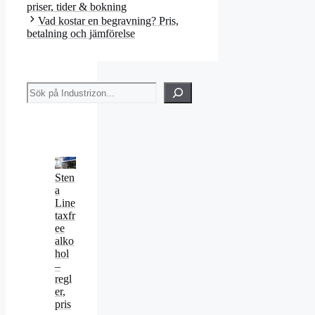
priser, tider & bokning
Vad kostar en begravning? Pris,
betalning och jämförelse
Sök
Sten
a
Line
taxfr
ee
alko
hol
–
regl
er,
pris