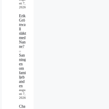
sti 7,
2026
Erik
Grö
nwa
ll
släkt
med
Nan
ne?
–
San
ning
en
om
fami
ljeb
and
en
augu
sti 7,
2026
Cha