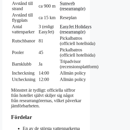
Avstånd till
Sunweb
ca 900 m
strand
(researrangör)
Avstånd till
ca 15 km
Reseplan
flygplats
Antal
3 (enligt
EasyJet Holidays
vattenparker
EasyJet)
(researrangör)
Pickalbatros
Rutschbanor
81
(officiell hotellsida)
Pickalbatros
Pooler
45
(officiell hotellsida)
Tripadvisor
Barnklubb
Ja
(recensionsplattform)
Incheckning
14:00
Allmän policy
Utcheckning
12:00
Allmän policy
Mönstret är tydligt: officiella siffror
från hotellet självt skiljer sig något
från researrangörernas, vilket påverkar
jämförbarheten.
Fördelar
En av de största vattenparkerna