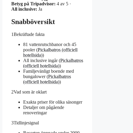
Betyg på Tripadvisor:
4 av 5 ·
All inclusive:
Ja
Snabböversikt
1
Bekräftade fakta
81 vattenrutschbanor och 45
pooler (
Pickalbatros (officiell
hotellsida)
)
All inclusive ingår (
Pickalbatros
(officiell hotellsida)
)
Familjevänligt boende med
bungalower (
Pickalbatros
(officiell hotellsida)
)
2
Vad som är oklart
Exakta priser för olika säsonger
Detaljer om pågående
renoveringar
3
Tidlinjesignal
Resorten öppnade under 2000-