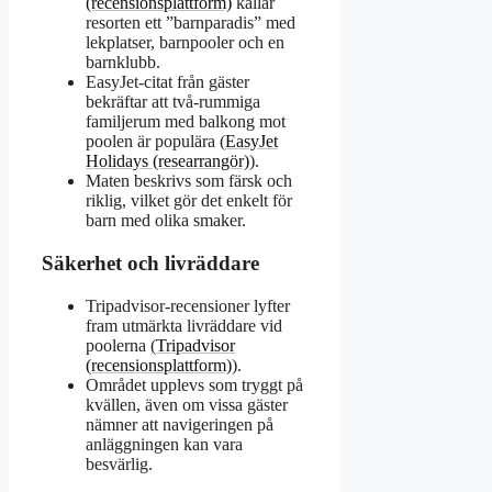
(recensionsplattform)
kallar
resorten ett ”barnparadis” med
lekplatser, barnpooler och en
barnklubb.
EasyJet-citat från gäster
bekräftar att två-rummiga
familjerum med balkong mot
poolen är populära (
EasyJet
Holidays (researrangör)
).
Maten beskrivs som färsk och
riklig, vilket gör det enkelt för
barn med olika smaker.
Säkerhet och livräddare
Tripadvisor-recensioner lyfter
fram utmärkta livräddare vid
poolerna (
Tripadvisor
(recensionsplattform)
).
Området upplevs som tryggt på
kvällen, även om vissa gäster
nämner att navigeringen på
anläggningen kan vara
besvärlig.