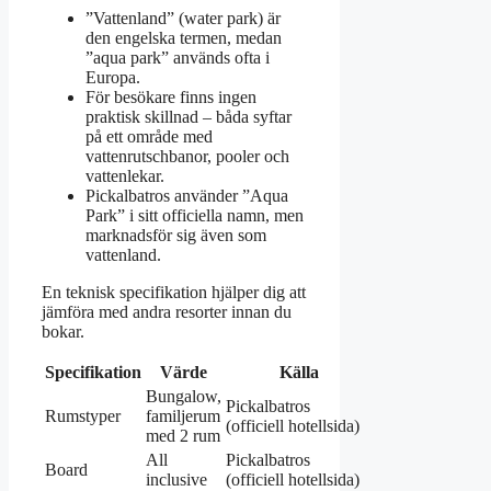
”Vattenland” (water park) är
den engelska termen, medan
”aqua park” används ofta i
Europa.
För besökare finns ingen
praktisk skillnad – båda syftar
på ett område med
vattenrutschbanor, pooler och
vattenlekar.
Pickalbatros använder ”Aqua
Park” i sitt officiella namn, men
marknadsför sig även som
vattenland.
En teknisk specifikation hjälper dig att
jämföra med andra resorter innan du
bokar.
Specifikation
Värde
Källa
Bungalow,
Pickalbatros
Rumstyper
familjerum
(officiell hotellsida)
med 2 rum
All
Pickalbatros
Board
inclusive
(officiell hotellsida)