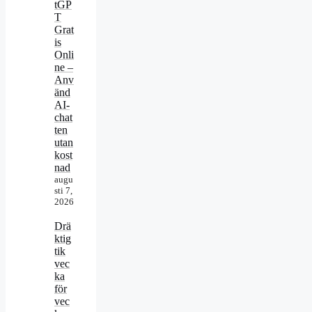
tGP
T
Grat
is
Onli
ne –
Anv
änd
AI-
chat
ten
utan
kost
nad
augu
sti 7,
2026
Drä
ktig
tik
vec
ka
för
vec