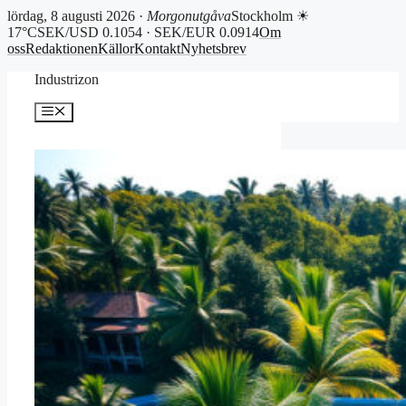
lördag, 8 augusti 2026 ·
Morgonutgåva
Stockholm ☀
17°C
SEK/USD 0.1054 · SEK/EUR 0.0914
Om
oss
Redaktionen
Källor
Kontakt
Nyhetsbrev
Hoppa
Industrizon
till
innehåll
Meny