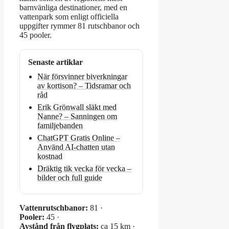
barnvänliga destinationer, med en
vattenpark som enligt officiella
uppgifter rymmer 81 rutschbanor och
45 pooler.
Senaste artiklar
När försvinner biverkningar
av kortison? – Tidsramar och
råd
Erik Grönwall släkt med
Nanne? – Sanningen om
familjebanden
ChatGPT Gratis Online –
Använd AI-chatten utan
kostnad
Dräktig tik vecka för vecka –
bilder och full guide
Vattenrutschbanor:
81 ·
Pooler:
45 ·
Avstånd från flygplats:
ca 15 km ·