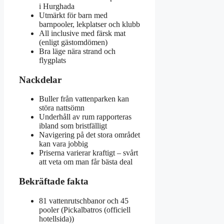
i Hurghada
Utmärkt för barn med
barnpooler, lekplatser och klubb
All inclusive med färsk mat
(enligt gästomdömen)
Bra läge nära strand och
flygplats
Nackdelar
Buller från vattenparken kan
störa nattsömn
Underhåll av rum rapporteras
ibland som bristfälligt
Navigering på det stora området
kan vara jobbig
Priserna varierar kraftigt – svårt
att veta om man får bästa deal
Bekräftade fakta
81 vattenrutschbanor och 45
pooler (Pickalbatros (officiell
hotellsida))