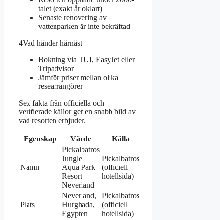
talet (exakt år oklart)
Senaste renovering av
vattenparken är inte bekräftad
4
Vad händer härnäst
Bokning via TUI, EasyJet eller
Tripadvisor
Jämför priser mellan olika
researrangörer
Sex fakta från officiella och
verifierade källor ger en snabb bild av
vad resorten erbjuder.
Egenskap
Värde
Källa
Pickalbatros
Jungle
Pickalbatros
Namn
Aqua Park
(officiell
Resort
hotellsida)
Neverland
Neverland,
Pickalbatros
Plats
Hurghada,
(officiell
Egypten
hotellsida)