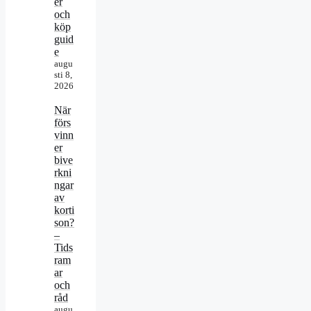
er
och
köp
guid
e
augu
sti 8,
2026
När
förs
vinn
er
bive
rkni
ngar
av
korti
son?
–
Tids
ram
ar
och
råd
augu