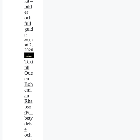
ka –
bild
er
och
full
guid
e
augu
sti 7,
2026
Text
till
Que
en
Boh
emi
an
Rha
pso
dy –
bety
dels
e
och