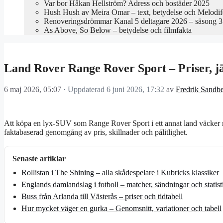
Var bor Håkan Hellström? Adress och bostäder 2025
Hush Hush av Meira Omar – text, betydelse och Melodif
Renoveringsdrömmar Kanal 5 deltagare 2026 – säsong 3 
As Above, So Below – betydelse och filmfakta
Land Rover Range Rover Sport – Priser, j
6 maj 2026, 05:07
· Uppdaterad
6 juni 2026, 17:32
av
Fredrik Sandb
Att köpa en lyx-SUV som Range Rover Sport i ett annat land väcker mån
faktabaserad genomgång av pris, skillnader och pålitlighet.
Senaste artiklar
Rollistan i The Shining – alla skådespelare i Kubricks klassiker
Englands damlandslag i fotboll – matcher, sändningar och statist
Buss från Arlanda till Västerås – priser och tidtabell
Hur mycket väger en gurka – Genomsnitt, variationer och tabell