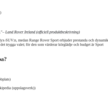
)
.”
–
Land Rover Ireland (officiell produktbeskrivning)
a lyx-SUV:n, medan Range Rover Sport erbjuder prestanda och dynamik t
 det trygga valet; för den som värderar körglädje och budget är Sport
pa?
bplats)
ikipedia (uppslagsverk))