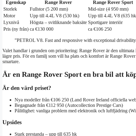
Egenskap
Range Rover
Range Rover Sport
Storlek
Fullstor (5 200 mm)
Mid-size (4 950 mm)
Motor
Upp till 4.4L V8 (530 hk)
Upp till 4.4L V8 (635 hk
Lyxnivå
Högsta – svitliknande baksäte
Sportigare interiör
Pris (ny från)
ca €130 000
ca €106 250
”PETROL V8. Fast and responsive with exceptional drivability
Valet handlar i grunden om prioritering: Range Rover är den ultimat
lägre pris. För en familj som vill ha plats och komfort är Range Rover
smartare.
Är en Range Rover Sport en bra bil att kö
Är den värd priset?
Nya modeller från €106 250 (Land Rover Ireland officiella web
Begagnade från €112 950 (Autocollection Prestige Cars)
Pålitlighet: vanliga problem med elektronik och luftfjädring (W
Upsides
Stark prestanda – upp till 635 hk