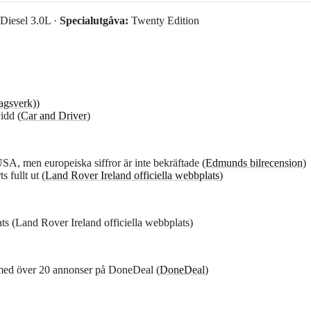
Diesel 3.0L ·
Specialutgåva:
Twenty Edition
agsverk)
)
idd (
Car and Driver
)
A, men europeiska siffror är inte bekräftade (
Edmunds bilrecension
)
 fullt ut (
Land Rover Ireland officiella webbplats
)
rats (Land Rover Ireland officiella webbplats)
, med över 20 annonser på DoneDeal (
DoneDeal
)