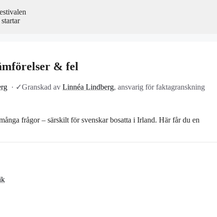
estivalen
startar
ämförelser & fel
erg
·
✓
Granskad av
Linnéa Lindberg
, ansvarig för faktagranskning
ga frågor – särskilt för svenskar bosatta i Irland. Här får du en
ik