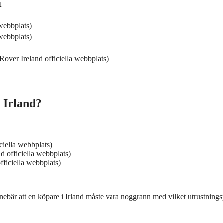
t
webbplats)
webbplats)
over Ireland officiella webbplats)
 Irland?
iella webbplats)
 officiella webbplats)
ficiella webbplats)
nebär att en köpare i Irland måste vara noggrann med vilket utrustning