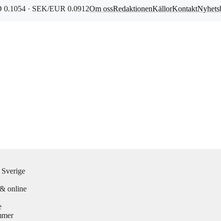
0.1054 · SEK/EUR 0.0912
Om oss
Redaktionen
Källor
Kontakt
Nyhets
 Sverige
 & online
e
mmer