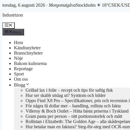
torsdag, 6 augusti 2026 ·
Morgonutgåva
Stockholm ☀ 18°C
SEK/USD 
Hoppa
Industrizon
till
innehåll
Meny
Meny
Hem
Kändisnyheter
Branschnyheter
Nöje
Bakom kulisserna
Reportage
Sport
Om oss
Blogg
Grillad lax i folie – recept och tips för saftig fisk
Hur ser skabb utslag ut? Symtom och bilder
Oppo Find X8 Pro – Specifikationer, pris och recension i
För några få dollar mer – handling, rollista och fakta
Villeroy & Boch Outlet – Hitta bästa priserna i Tyskland
Gram pasta per person – rätt portionsstorlek och mått
Rollistan i Elizabeth: The Golden Age – alla skådespelar
Hur betalar man en faktura? Steg-för-steg med OCR-nu