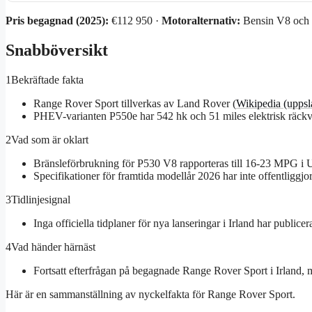
Pris begagnad (2025):
€112 950 ·
Motoralternativ:
Bensin V8 och 
Snabböversikt
1
Bekräftade fakta
Range Rover Sport tillverkas av Land Rover (
Wikipedia (uppsl
PHEV-varianten P550e har 542 hk och 51 miles elektrisk räckv
2
Vad som är oklart
Bränsleförbrukning för P530 V8 rapporteras till 16-23 MPG i US
Specifikationer för framtida modellår 2026 har inte offentliggjorts
3
Tidlinjesignal
Inga officiella tidplaner för nya lanseringar i Irland har publice
4
Vad händer härnäst
Fortsatt efterfrågan på begagnade Range Rover Sport i Irland
Här är en sammanställning av nyckelfakta för Range Rover Sport.