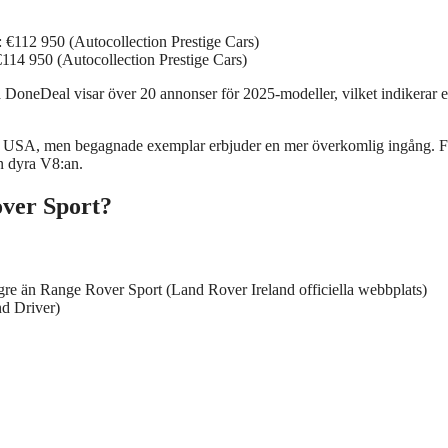
112 950 (Autocollection Prestige Cars)
14 950 (Autocollection Prestige Cars)
oneDeal visar över 20 annonser för 2025-modeller, vilket indikerar e
och USA, men begagnade exemplar erbjuder en mer överkomlig ingång. F
n dyra V8:an.
over Sport?
 högre än Range Rover Sport (Land Rover Ireland officiella webbplats)
nd Driver)