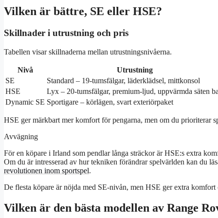
Vilken är bättre, SE eller HSE?
Skillnader i utrustning och pris
Tabellen visar skillnaderna mellan utrustningsnivåerna.
Nivå
Utrustning
SE
Standard – 19-tumsfälgar, läderklädsel, mittkonsol
HSE
Lyx – 20-tumsfälgar, premium-ljud, uppvärmda säten b
Dynamic SE
Sportigare – körlägen, svart exteriörpaket
HSE ger märkbart mer komfort för pengarna, men om du prioriterar sp
Avvägning
För en köpare i Irland som pendlar långa sträckor är HSE:s extra kom
Om du är intresserad av hur tekniken förändrar spelvärlden kan du lä
revolutionen inom sportspel
.
De flesta köpare är nöjda med SE-nivån, men HSE ger extra komfort o
Vilken är den bästa modellen av Range Ro