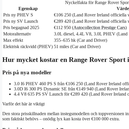
Nyckelfakta för Range Rover Spor
Egenskap
Värde
Pris ny PHEV S
€106 250 (Land Rover Ireland officiella 
Pris ny SV Launch
€289 420 (Land Rover Ireland officiella 
Pris begagnad 2025
€112 950 (
Autocollection Prestige Cars
)
Motoralternativ
3.0L diesel, 4.4L V8, 3.0L PHEV (Land R
Max effekt
355–635 hk (Car and Driver)
Elektrisk räckvidd (PHEV)
51 miles (Car and Driver)
Hur mycket kostar en Range Rover Sport i
Pris på nya modeller
3.0 I6 PHEV 460 PS S från €106 250 (Land Rover Ireland offic
3.0D I6 300 PS Dynamic SE från €149 940 (Land Rover Ireland
4.4 V8 635 PS SV Launch för €289 420 (Land Rover Ireland of
Varför det här är viktigt
Den stora prisskillnaden mellan instegsmodellen och toppversionen in
som faktiskt behövs – onödig lyx kan kosta över €100 000 extra.