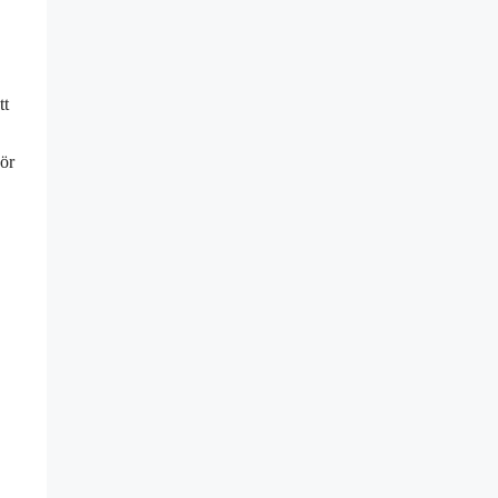
tt
ör