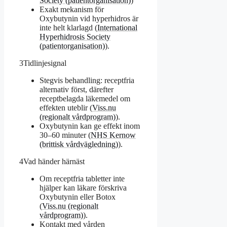
Society (patientorganisation)
)
Exakt mekanism för
Oxybutynin vid hyperhidros är
inte helt klarlagd (
International
Hyperhidrosis Society
(patientorganisation)
).
3
Tidlinjesignal
Stegvis behandling: receptfria
alternativ först, därefter
receptbelagda läkemedel om
effekten uteblir (
Viss.nu
(regionalt vårdprogram)
).
Oxybutynin kan ge effekt inom
30–60 minuter (
NHS Kernow
(brittisk vårdvägledning)
).
4
Vad händer härnäst
Om receptfria tabletter inte
hjälper kan läkare förskriva
Oxybutynin eller Botox
(
Viss.nu (regionalt
vårdprogram)
).
Kontakt med vården