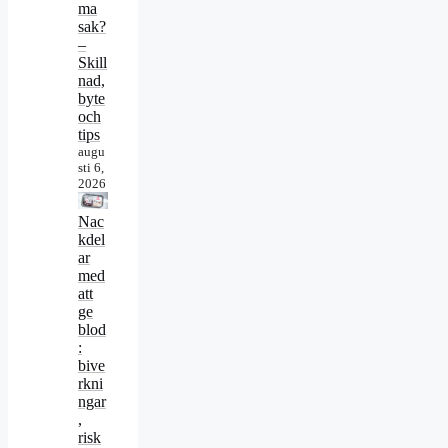
ma
sak?
–
Skill
nad,
byte
och
tips
augu
sti 6,
2026
Nac
kdel
ar
med
att
ge
blod
:
bive
rkni
ngar
,
risk