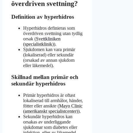
överdriven svettning?
Definition av hyperhidros
Hyperhidros definieras som
överdriven svettning utan tydlig
orsak (
Svettkliniken
(specialistklinik)
).
Sjukdomen kan vara primär
(lokaliserad) eller sekundär
(orsakad av annan sjukdom
eller läkemedel).
Skillnad mellan primär och
sekundär hyperhidros
Primär hyperhidros är oftast
lokaliserad till armhålor, händer,
fötter eller ansikte (
Mayo Clinic
(amerikanskt specialistcenter)
).
Sekundär hyperhidros kan
orsakas av underliggande
sjukdomar som diabetes eller
infektion, eller av läkemedel