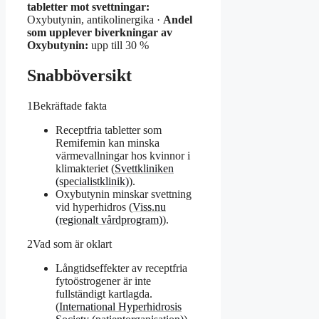
tabletter mot svettningar:
Oxybutynin, antikolinergika ·
Andel
som upplever biverkningar av
Oxybutynin:
upp till 30 %
Snabböversikt
1
Bekräftade fakta
Receptfria tabletter som
Remifemin kan minska
värmevallningar hos kvinnor i
klimakteriet (
Svettkliniken
(specialistklinik)
).
Oxybutynin minskar svettning
vid hyperhidros (
Viss.nu
(regionalt vårdprogram)
).
2
Vad som är oklart
Långtidseffekter av receptfria
fytoöstrogener är inte
fullständigt kartlagda.
(
International Hyperhidrosis