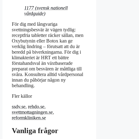
1177 (svensk nationell
vårdguide)
För dig med långvariga
svettningsbesvär är vägen tydlig:
receptfria tabletter räcker sällan, men
Oxybutynin eller Botox kan ge
verklig lindring – förutsatt att du är
beredd på biverkningarna. För dig i
klimakteriet är HRT ett bättre
förstahandsval än växtbaserade
preparat om besvären är måttliga till
svåra. Konsultera alltid vårdpersonal
innan du påbörjar någon ny
behandling.
Fler källor
ssdv.se
,
rehdo.se
,
svettmottagningen.se
,
reformkliniken.se
Vanliga frågor