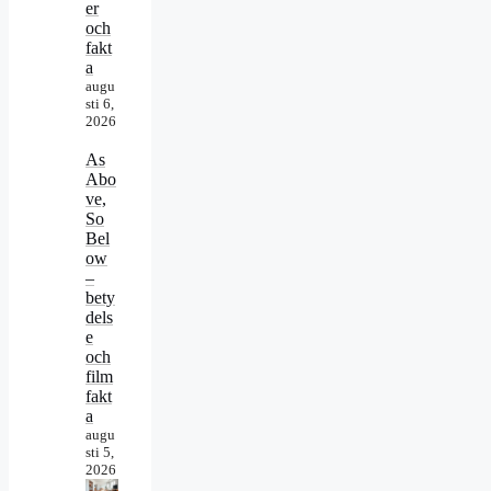
er
och
fakt
a
augu
sti 6,
2026
As
Abo
ve,
So
Bel
ow
–
bety
dels
e
och
film
fakt
a
augu
sti 5,
2026