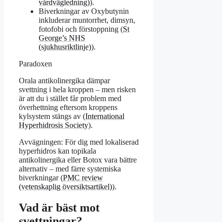
vårdvägledning)
).
Biverkningar av Oxybutynin
inkluderar muntorrhet, dimsyn,
fotofobi och förstoppning (
St
George’s NHS
(sjukhusriktlinje)
).
Paradoxen
Orala antikolinergika dämpar
svettning i hela kroppen – men risken
är att du i stället får problem med
överhettning eftersom kroppens
kylsystem stängs av (
International
Hyperhidrosis Society
).
Avvägningen: För dig med lokaliserad
hyperhidros kan topikala
antikolinergika eller Botox vara bättre
alternativ – med färre systemiska
biverkningar (
PMC review
(vetenskaplig översiktsartikel)
).
Vad är bäst mot
svettningar?