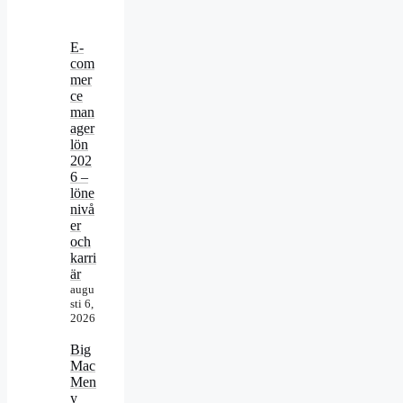
E-
com
mer
ce
man
ager
lön
202
6 –
löne
nivå
er
och
karri
är
augu
sti 6,
2026
Big
Mac
Men
y