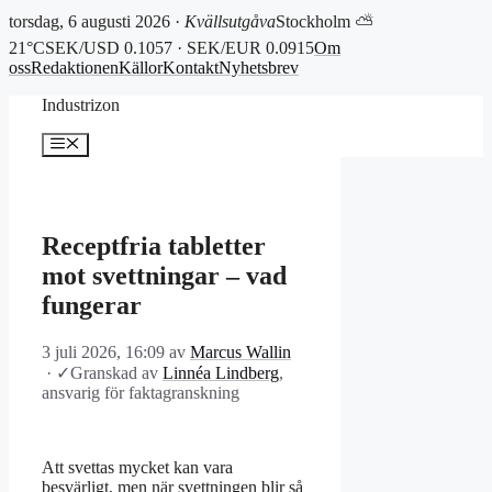
torsdag, 6 augusti 2026 ·
Kvällsutgåva
Stockholm ⛅
21°C
SEK/USD 0.1057 · SEK/EUR 0.0915
Om
oss
Redaktionen
Källor
Kontakt
Nyhetsbrev
Hoppa
Industrizon
till
innehåll
Meny
Receptfria tabletter
mot svettningar – vad
fungerar
3 juli 2026, 16:09
av
Marcus Wallin
·
✓
Granskad av
Linnéa Lindberg
,
ansvarig för faktagranskning
Att svettas mycket kan vara
besvärligt, men när svettningen blir så