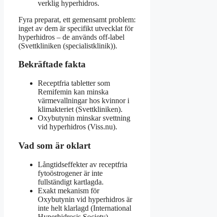
verklig hyperhidros.
Fyra preparat, ett gemensamt problem:
inget av dem är specifikt utvecklat för
hyperhidros – de används off-label
(Svettkliniken (specialistklinik)).
Bekräftade fakta
Receptfria tabletter som
Remifemin kan minska
värmevallningar hos kvinnor i
klimakteriet (Svettkliniken).
Oxybutynin minskar svettning
vid hyperhidros (Viss.nu).
Vad som är oklart
Långtidseffekter av receptfria
fytoöstrogener är inte
fullständigt kartlagda.
Exakt mekanism för
Oxybutynin vid hyperhidros är
inte helt klarlagd (International
Hyperhidrosis Society).