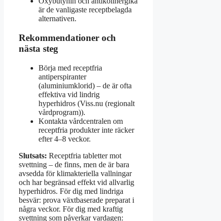
Oxybutynin och antikolinergika
är de vanligaste receptbelagda
alternativen.
Rekommendationer och
nästa steg
Börja med receptfria
antiperspiranter
(aluminiumklorid) – de är ofta
effektiva vid lindrig
hyperhidros (Viss.nu (regionalt
vårdprogram)).
Kontakta vårdcentralen om
receptfria produkter inte räcker
efter 4–8 veckor.
Slutsats:
Receptfria tabletter mot
svettning – de finns, men de är bara
avsedda för klimakteriella vallningar
och har begränsad effekt vid allvarlig
hyperhidros. För dig med lindriga
besvär: prova växtbaserade preparat i
några veckor. För dig med kraftig
svettning som påverkar vardagen: