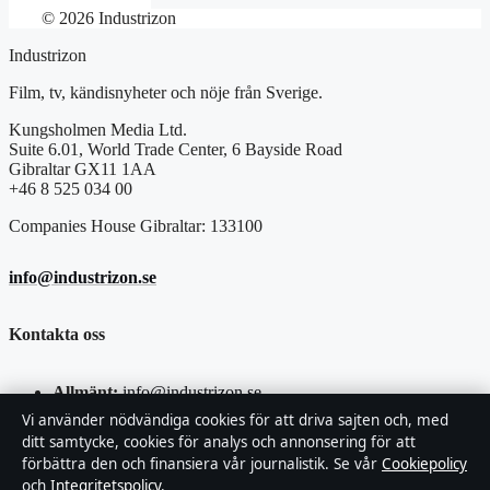
© 2026 Industrizon
Industrizon
Film, tv, kändisnyheter och nöje från Sverige.
Kungsholmen Media Ltd.
Suite 6.01, World Trade Center, 6 Bayside Road
Gibraltar GX11 1AA
+46 8 525 034 00
Companies House Gibraltar: 133100
info@industrizon.se
Kontakta oss
Allmänt:
info@industrizon.se
Vi använder nödvändiga cookies för att driva sajten och, med
editorial@industrizon.se
ditt samtycke, cookies för analys och annonsering för att
förbättra den och finansiera vår journalistik. Se vår
Cookiepolicy
och
Integritetspolicy
.
tips@industrizon.se