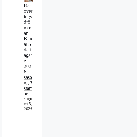
Ren
over
ings
drö
mm
ar
Kan
al 5
delt
agar
e
202
6 –
säso
ng 3
start
ar
augu
sti 5,
2026