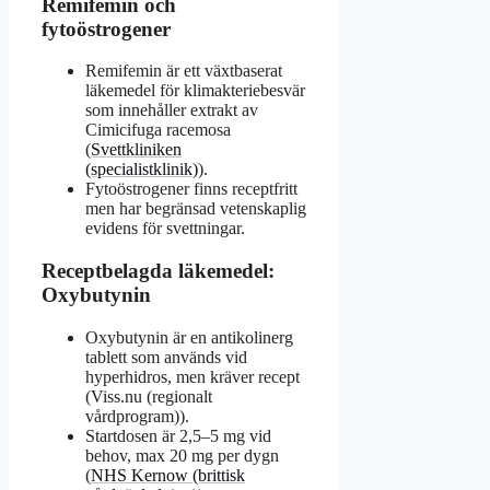
Remifemin och
fytoöstrogener
Remifemin är ett växtbaserat
läkemedel för klimakteriebesvär
som innehåller extrakt av
Cimicifuga racemosa
(
Svettkliniken
(specialistklinik)
).
Fytoöstrogener finns receptfritt
men har begränsad vetenskaplig
evidens för svettningar.
Receptbelagda läkemedel:
Oxybutynin
Oxybutynin är en antikolinerg
tablett som används vid
hyperhidros, men kräver recept
(Viss.nu (regionalt
vårdprogram)).
Startdosen är 2,5–5 mg vid
behov, max 20 mg per dygn
(
NHS Kernow (brittisk