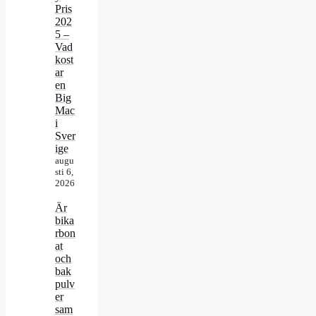
Pris
202
5 –
Vad
kost
ar
en
Big
Mac
i
Sver
ige
augu
sti 6,
2026
Är
bika
rbon
at
och
bak
pulv
er
sam