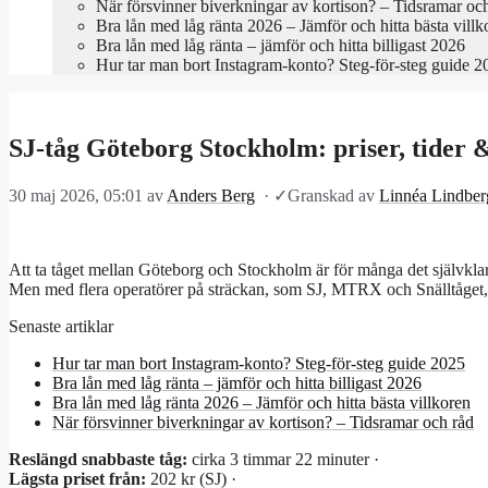
När försvinner biverkningar av kortison? – Tidsramar oc
Bra lån med låg ränta 2026 – Jämför och hitta bästa villk
Bra lån med låg ränta – jämför och hitta billigast 2026
Hur tar man bort Instagram-konto? Steg-för-steg guide 2
SJ-tåg Göteborg Stockholm: priser, tider 
30 maj 2026, 05:01
av
Anders Berg
·
✓
Granskad av
Linnéa Lindber
Att ta tåget mellan Göteborg och Stockholm är för många det självklara
Men med flera operatörer på sträckan, som SJ, MTRX och Snälltåget, kan
Senaste artiklar
Hur tar man bort Instagram-konto? Steg-för-steg guide 2025
Bra lån med låg ränta – jämför och hitta billigast 2026
Bra lån med låg ränta 2026 – Jämför och hitta bästa villkoren
När försvinner biverkningar av kortison? – Tidsramar och råd
Reslängd snabbaste tåg:
cirka 3 timmar 22 minuter ·
Lägsta priset från:
202 kr (SJ) ·