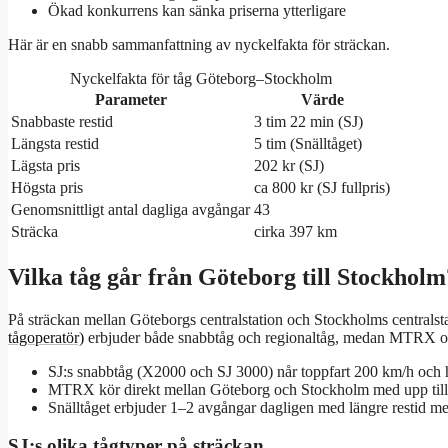
Ökad konkurrens kan sänka priserna ytterligare
Här är en snabb sammanfattning av nyckelfakta för sträckan.
Nyckelfakta för tåg Göteborg–Stockholm
Parameter
Värde
Snabbaste restid
3 tim 22 min (SJ)
Längsta restid
5 tim (Snälltåget)
Lägsta pris
202 kr (SJ)
Högsta pris
ca 800 kr (SJ fullpris)
Genomsnittligt antal dagliga avgångar
43
Sträcka
cirka 397 km
Vilka tåg går från Göteborg till Stockholm
På sträckan mellan Göteborgs centralstation och Stockholms centralstat
tågoperatör)
erbjuder både snabbtåg och regionaltåg, medan MTRX och 
SJ:s snabbtåg (X2000 och SJ 3000) når toppfart 200 km/h och har
MTRX kör direkt mellan Göteborg och Stockholm med upp till
Snälltåget erbjuder 1–2 avgångar dagligen med längre restid men
SJ:s olika tågtyper på sträckan