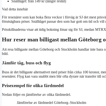
Snälltåget: från 149 kr (längre restid)
Vad detta innebär
För resenärer som kan boka flera veckor i förväg är SJ det mest prisv
förutsägbara priser. Snälltåget passar den som har gott om tid och vill re
Prisskillnaderna visar att tidig bokning lönar sig för SJ, medan MTRX e
Hur reser man billigast mellan Göteborg 
Att resa billigaste mellan Göteborg och Stockholm handlar inte bara om
bild.
Jämför tåg, buss och flyg
Buss är det billigaste alternativet med priser från cirka 100 kronor, me
resenärer. Flyg kan vara snabbt men blir ofta dyrare när transfer till oc
Prisexempel för olika färdmedel
Nedan följer en jämförelse av olika färdmedel.
Jämförelse av färdmedel Göteborg–Stockholm