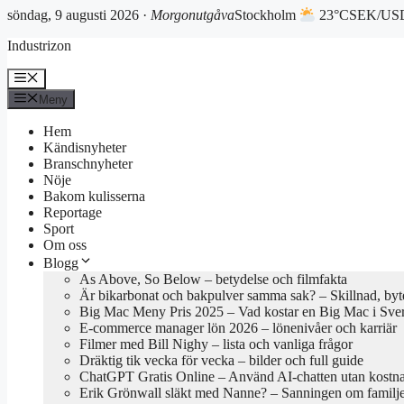
söndag, 9 augusti 2026 ·
Morgonutgåva
Stockholm
23°C
SEK/USD
Hoppa
Industrizon
till
innehåll
Meny
Meny
Hem
Kändisnyheter
Branschnyheter
Nöje
Bakom kulisserna
Reportage
Sport
Om oss
Blogg
As Above, So Below – betydelse och filmfakta
Är bikarbonat och bakpulver samma sak? – Skillnad, byte
Big Mac Meny Pris 2025 – Vad kostar en Big Mac i Sve
E-commerce manager lön 2026 – lönenivåer och karriär
Filmer med Bill Nighy – lista och vanliga frågor
Dräktig tik vecka för vecka – bilder och full guide
ChatGPT Gratis Online – Använd AI-chatten utan kostn
Erik Grönwall släkt med Nanne? – Sanningen om familj