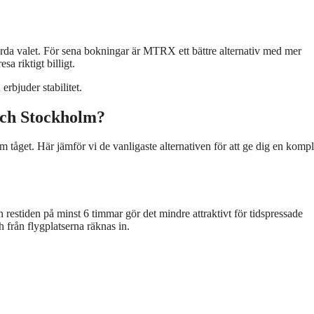
ärda valet. För sena bokningar är MTRX ett bättre alternativ med mer
sa riktigt billigt.
rbjuder stabilitet.
och Stockholm?
 tåget. Här jämför vi de vanligaste alternativen för att ge dig en kompl
n restiden på minst 6 timmar gör det mindre attraktivt för tidspressade
h från flygplatserna räknas in.