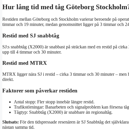
Hur lång tid med tåg Göteborg Stockholm
Restiden mellan Göteborg och Stockholm varierar beroende på operatö
timmar och 19 minuter, medan genomsnittet ligger på 3 timmar och 24 
Restid med SJ snabbtåg
SJ:s snabbtåg (X2000) är snabbast på sträckan med en restid på cirka 
upp till 4 timmar och 30 minuter.
Restid med MTRX
MTRX ligger nära SJ i restid – cirka 3 timmar och 30 minuter – men har
direkt.
Faktorer som påverkar restiden
Antal stopp: Fler stopp innebär längre restid.
Trafikstörningar: Banarbeten och signalproblem kan försena tå
Tågtyp: Snabbtåg (X2000) är snabbare än regionaltåg.
Slutsats:
För den tidspressade resenären är SJ Snabbtåg det självklara
nästan samma tid.