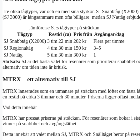
Tre olika tågtyper, var och en med sina styrkor. SJ Snabbtåg (X2000) ä
(SJ 3000) är långsammare men ofta billigare, medan SJ Nattåg erbjuder
Jämförelse SJ:s tågtyper på sträckan
Tågtyp
Restid (ca)
Pris från
Avgångar/dag
SJ Snabbtåg (X2000)
3 tim 22 min
202 kr
Flera per timme
SJ Regionaltåg
4 tim 30 min
150 kr
3–5
SJ Nattåg
5 tim 30 min
300 kr
1
Slutsats:
SJ är det bästa valet för resenärer som prioriterar snabbhet 
alternativ om tiden inte är kritisk.
MTRX – ett alternativ till SJ
MTRX lanserades som en utmanare på sträckan med löftet om fasta låga
en restid på cirka 3 timmar och 30 minuter. Priserna ligger oftast mell
Vad detta innebär
MTRX har pressat priserna på sträckan. För resenärer som bokar i sis
vinner på snabbhet och avgångstäthet.
Detta innebär att valet mellan SJ, MTRX och Snälltåget beror på resen