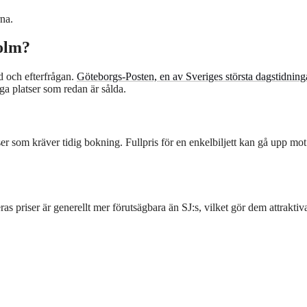
na.
holm?
id och efterfrågan.
Göteborgs-Posten, en av Sveriges största dagstidning
ga platser som redan är sålda.
ser som kräver tidig bokning. Fullpris för en enkelbiljett kan gå upp mo
s priser är generellt mer förutsägbara än SJ:s, vilket gör dem attraktiv