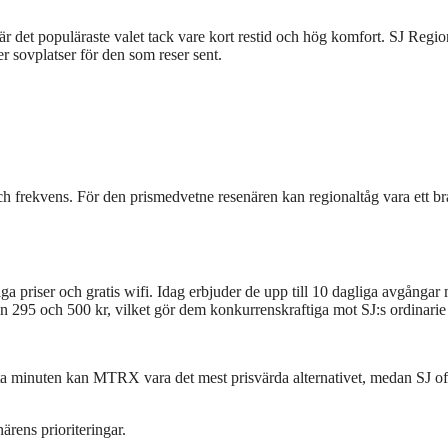
r det populäraste valet tack vare kort restid och hög komfort. SJ Regio
 sovplatser för den som reser sent.
och frekvens. För den prismedvetne resenären kan regionaltåg vara ett br
 priser och gratis wifi. Idag erbjuder de upp till 10 dagliga avgångar
an 295 och 500 kr, vilket gör dem konkurrenskraftiga mot SJ:s ordinarie 
ta minuten kan MTRX vara det mest prisvärda alternativet, medan SJ of
ärens prioriteringar.