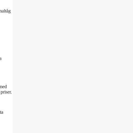
naltåg
a
 med
priser.
ta