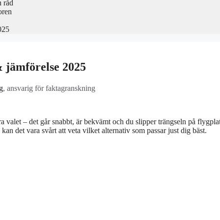
h råd
oren
025
& jämförelse 2025
g
, ansvarig för faktagranskning
 valet – det går snabbt, är bekvämt och du slipper trängseln på flygpla
 det vara svårt att veta vilket alternativ som passar just dig bäst.