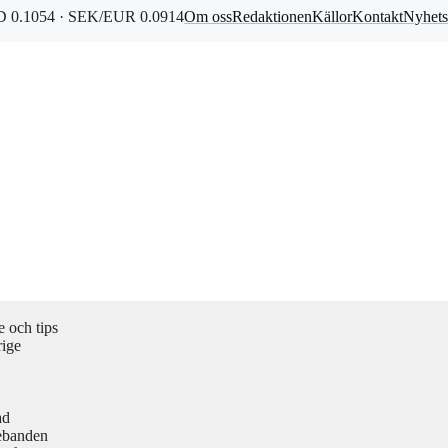
 0.1054 · SEK/EUR 0.0914
Om oss
Redaktionen
Källor
Kontakt
Nyhets
 och tips
rige
ad
ebanden