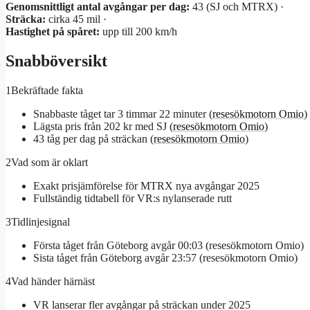
Genomsnittligt antal avgångar per dag:
43 (SJ och MTRX) ·
Sträcka:
cirka 45 mil ·
Hastighet på spåret:
upp till 200 km/h
Snabböversikt
1
Bekräftade fakta
Snabbaste tåget tar 3 timmar 22 minuter (
resesökmotorn Omio
)
Lägsta pris från 202 kr med SJ (
resesökmotorn Omio
)
43 tåg per dag på sträckan (
resesökmotorn Omio
)
2
Vad som är oklart
Exakt prisjämförelse för MTRX nya avgångar 2025
Fullständig tidtabell för VR:s nylanserade rutt
3
Tidlinjesignal
Första tåget från Göteborg avgår 00:03 (resesökmotorn Omio)
Sista tåget från Göteborg avgår 23:57 (resesökmotorn Omio)
4
Vad händer härnäst
VR lanserar fler avgångar på sträckan under 2025