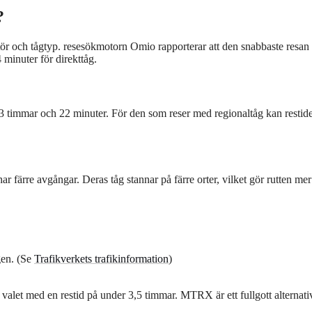
?
r och tågtyp. resesökmotorn Omio rapporterar att den snabbaste resan 
minuter för direkttåg.
3 timmar och 22 minuter. För den som reser med regionaltåg kan restide
 färre avgångar. Deras tåg stannar på färre orter, vilket gör rutten mer
gen. (Se
Trafikverkets trafikinformation
)
 valet med en restid på under 3,5 timmar. MTRX är ett fullgott alternat