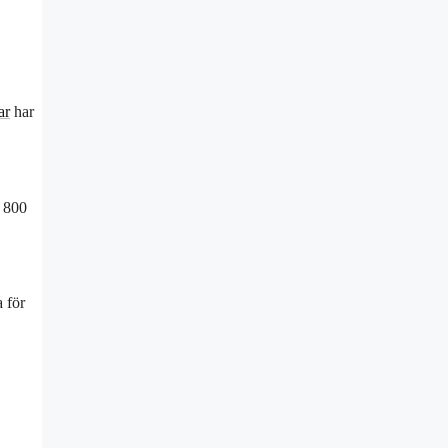
ar
har
t 800
a för