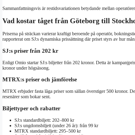
Sammanfattningsvis är restidsvariationen betydande mellan operatörer
Vad kostar tåget från Göteborg till Stock
Priserna på sträckan varierar kraftigt beroende på operatör, bokningst
rapporterat om SJ:s dynamiska prissättning där priset styrs av hur mån
SJ:s priser från 202 kr
Enligt Omio startar SJ:s biljetter från 202 kronor. Detta är kampanjpri
kronor under högsäsong.
MTRX:s priser och jämförelse
MTRX erbjuder fasta låga priser som sällan överstiger 500 kronor. Dera
resenärer som bokar sent.
Biljettyper och rabatter
SJ:s standardbiljett: 202–800 kr
SJ:s ungdomsbiljett (under 26 år): från 99 kr
MTRX standardbiljett: 295–500 kr