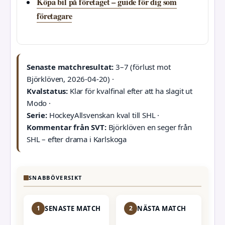
Köpa bil på företaget – guide för dig som
företagare
Senaste matchresultat:
3–7 (förlust mot
Björklöven, 2026-04-20) ·
Kvalstatus:
Klar för kvalfinal efter att ha slagit ut
Modo ·
Serie:
HockeyAllsvenskan kval till SHL ·
Kommentar från SVT:
Björklöven en seger från
SHL – efter drama i Karlskoga
SNABBÖVERSIKT
1
SENASTE MATCH
2
NÄSTA MATCH