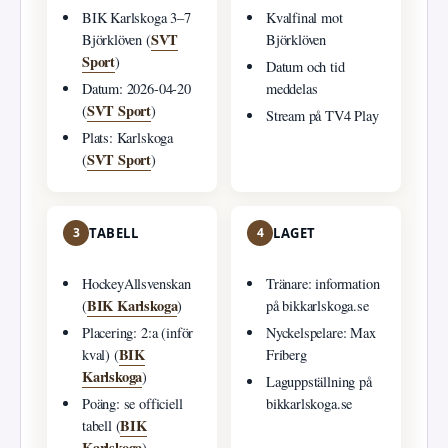
BIK Karlskoga 3–7
Kvalfinal mot
SVT
Björklöven (
Björklöven
Sport
)
Datum och tid
Datum: 2026-04-20
meddelas
SVT Sport
(
)
Stream på TV4 Play
Plats: Karlskoga
SVT Sport
(
)
3
TABELL
4
LAGET
HockeyAllsvenskan
Tränare: information
BIK Karlskoga
(
)
på bikkarlskoga.se
Placering: 2:a (inför
Nyckelspelare: Max
BIK
kval) (
Friberg
Karlskoga
)
Laguppställning på
Poäng: se officiell
bikkarlskoga.se
BIK
tabell (
Karlskoga
)