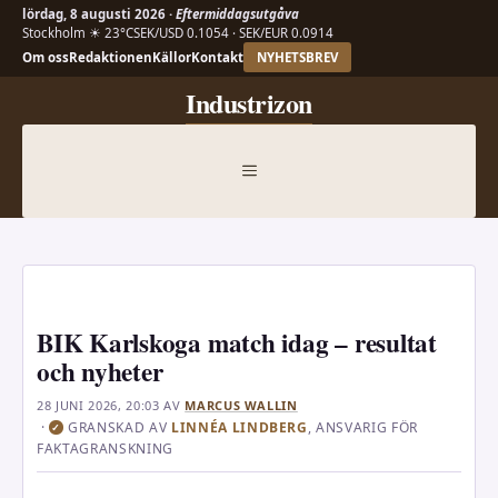
lördag, 8 augusti 2026 ·
Eftermiddagsutgåva
Stockholm ☀ 23°C
SEK/USD 0.1054 · SEK/EUR 0.0914
Om oss
Redaktionen
Källor
Kontakt
NYHETSBREV
Hoppa
Industrizon
till
innehåll
MENY
BIK Karlskoga match idag – resultat
och nyheter
28 JUNI 2026, 20:03
AV
MARCUS WALLIN
·
GRANSKAD AV
LINNÉA LINDBERG
, ANSVARIG FÖR
✓
FAKTAGRANSKNING