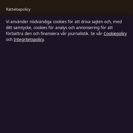
Rättelsepolicy
Vi använder nödvändiga cookies för att driva sajten och, med
Faktagranskningspolicy
ditt samtycke, cookies för analys och annonsering för att
förbättra den och finansiera vår journalistik. Se vår
Cookiepolicy
Ägande & finansiering
och
Integritetspolicy
.
Integritetspolicy
Cookiepolicy
Kändisar & integritet
Innehållet är endast avsett för allmän information och ska inte betraktas
som medicinsk, finansiell eller juridisk rådgivning. Sponsrat material är
tydligt märkt. Allmänna förfrågningar:
info@industrizon.se
.