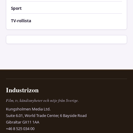
Sport
TV-rollista
Industrizon
Film, tv, kändisnyheter och nöje från Sverige.
Kungsholmen Media Ltd.
Suite 6.01, World Trade Center, 6 Bayside Road
Gibraltar GX11 1AA
+46 8 525 034 00