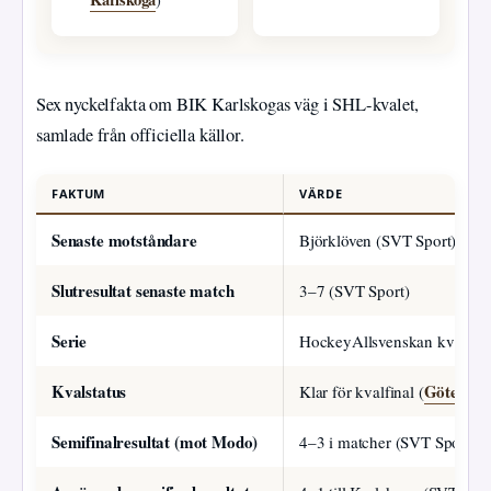
Sex nyckelfakta om BIK Karlskogas väg i SHL-kvalet,
samlade från officiella källor.
FAKTUM
VÄRDE
Senaste motståndare
Björklöven (SVT Sport)
Slutresultat senaste match
3–7 (SVT Sport)
Serie
HockeyAllsvenskan kval (S
Kvalstatus
Göteborg
Klar för kvalfinal (
Semifinalresultat (mot Modo)
4–3 i matcher (SVT Sport)