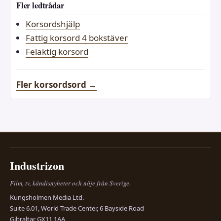
Fler ledtrådar
Korsordshjälp
Fattig korsord 4 bokstäver
Felaktig korsord
Fler korsordsord →
Industrizon
Film, tv, kändisnyheter och nöje från Sverige.
Kungsholmen Media Ltd.
Suite 6.01, World Trade Center, 6 Bayside Road
Gibraltar GX11 1AA