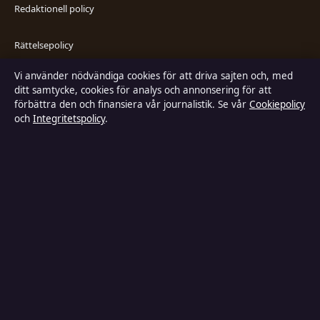
Redaktionell policy
Rättelsepolicy
Vi använder nödvändiga cookies för att driva sajten och, med
Faktagranskningspolicy
ditt samtycke, cookies för analys och annonsering för att
förbättra den och finansiera vår journalistik. Se vår
Cookiepolicy
Ägande & finansiering
och
Integritetspolicy
.
Integritetspolicy
Cookiepolicy
Kändisar & integritet
Innehållet är endast avsett för allmän information och ska inte betraktas
som medicinsk, finansiell eller juridisk rådgivning. Sponsrat material är