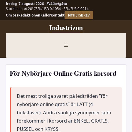
fredag, 7 augusti 2026 ·
Kvällsutgåva
Stockholm ⛅ 20°C
SEK/USD 0.1054 · SEK/EUR 0.0914
Om oss
Redaktionen
Källor
Kontakt
NYHETSBREV
Hoppa
Industrizon
till
innehåll
MENY
För Nybörjare Online Gratis korsord
Det mest troliga svaret på ledtråden ”för
nybörjare online gratis” är LÄTT (4
bokstäver). Andra vanliga synonymer som
förekommer i korsord är ENKEL, GRATIS,
PUSSEL och KRYSS.