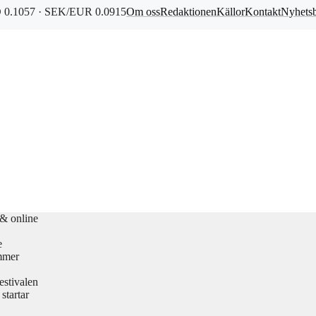
0.1057 · SEK/EUR 0.0915
Om oss
Redaktionen
Källor
Kontakt
Nyhets
 & online
e
mmer
estivalen
startar