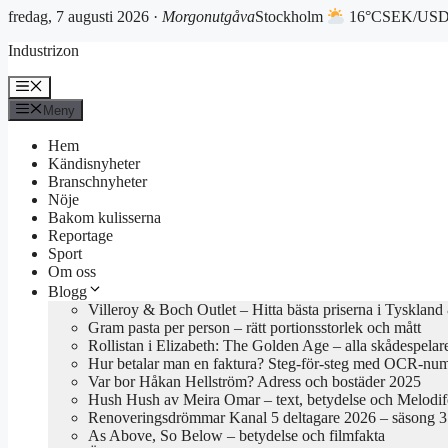
fredag, 7 augusti 2026 ·
Morgonutgåva
Stockholm
16°C
SEK/USD 
Hoppa
Industrizon
till
innehåll
Meny
Meny
Hem
Kändisnyheter
Branschnyheter
Nöje
Bakom kulisserna
Reportage
Sport
Om oss
Blogg
Villeroy & Boch Outlet – Hitta bästa priserna i Tyskland
Gram pasta per person – rätt portionsstorlek och mått
Rollistan i Elizabeth: The Golden Age – alla skådespelar
Hur betalar man en faktura? Steg-för-steg med OCR-nu
Var bor Håkan Hellström? Adress och bostäder 2025
Hush Hush av Meira Omar – text, betydelse och Melodif
Renoveringsdrömmar Kanal 5 deltagare 2026 – säsong 3 
As Above, So Below – betydelse och filmfakta