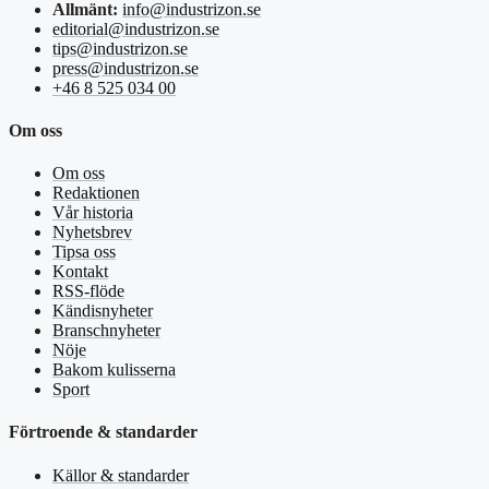
Allmänt:
info@industrizon.se
editorial@industrizon.se
tips@industrizon.se
press@industrizon.se
+46 8 525 034 00
Om oss
Om oss
Redaktionen
Vår historia
Nyhetsbrev
Tipsa oss
Kontakt
RSS-flöde
Kändisnyheter
Branschnyheter
Nöje
Bakom kulisserna
Sport
Förtroende & standarder
Källor & standarder