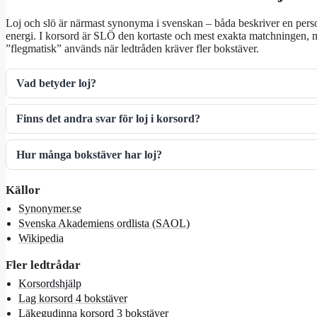
Loj och slö är närmast synonyma i svenskan – båda beskriver en person
energi. I korsord är SLÖ den kortaste och mest exakta matchningen, 
”flegmatisk” används när ledtråden kräver fler bokstäver.
Vad betyder loj?
Finns det andra svar för loj i korsord?
Hur många bokstäver har loj?
Källor
Synonymer.se
Svenska Akademiens ordlista (SAOL)
Wikipedia
Fler ledtrådar
Korsordshjälp
Lag korsord 4 bokstäver
Läkegudinna korsord 3 bokstäver