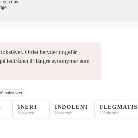
 och tips
rige
okstäver. Ordet betyder ungefär
ar på ledtråden är längre synonymer som
10 bokstäver
G
INERT
INDOLENT
FLEGMATI
5 bokstäver
8 bokstäver
10 bokstäver