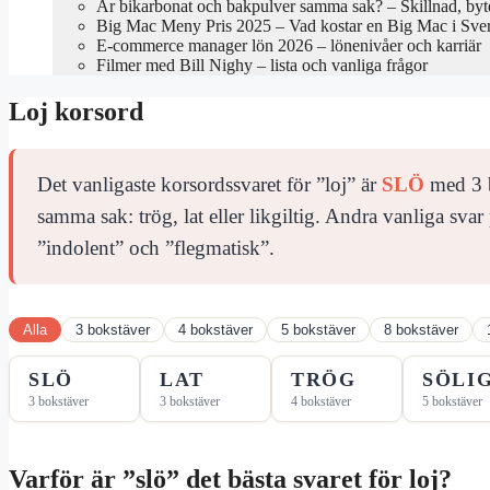
Är bikarbonat och bakpulver samma sak? – Skillnad, byte
Big Mac Meny Pris 2025 – Vad kostar en Big Mac i Sve
E-commerce manager lön 2026 – lönenivåer och karriär
Filmer med Bill Nighy – lista och vanliga frågor
Loj korsord
Det vanligaste korsordssvaret för ”loj” är
SLÖ
med 3 b
samma sak: trög, lat eller likgiltig. Andra vanliga sv
”indolent” och ”flegmatisk”.
Alla
3 bokstäver
4 bokstäver
5 bokstäver
8 bokstäver
SLÖ
LAT
TRÖG
SÖLI
3 bokstäver
3 bokstäver
4 bokstäver
5 bokstäver
Varför är ”slö” det bästa svaret för loj?