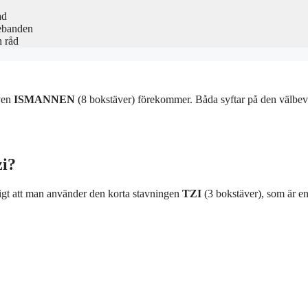
ad
ebanden
h råd
ven
ISMANNEN
(8 bokstäver) förekommer. Båda syftar på den välbev
zi?
igt att man använder den korta stavningen
TZI
(3 bokstäver), som är e