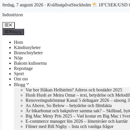
fredag, 7 augusti 2026 ·
Kvällsutgåva
Stockholm
18°C
SEK/USD 0
Hoppa
Industrizon
till
innehåll
Meny
Meny
Hem
Kändisnyheter
Branschnyheter
Nöje
Bakom kulisserna
Reportage
Sport
Om oss
Blogg
Var bor Håkan Hellström? Adress och bostäder 2025
Hush Hush av Meira Omar – text, betydelse och Melodif
Renoveringsdrömmar Kanal 5 deltagare 2026 – säsong 3 
As Above, So Below – betydelse och filmfakta
Är bikarbonat och bakpulver samma sak? – Skillnad, byte
Big Mac Meny Pris 2025 – Vad kostar en Big Mac i Sve
E-commerce manager lön 2026 – lönenivåer och karriär
Filmer med Bill Nighy – lista och vanliga frågor