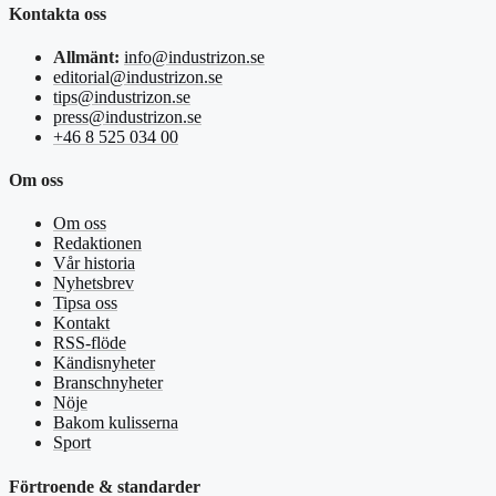
Kontakta oss
Allmänt:
info@industrizon.se
editorial@industrizon.se
tips@industrizon.se
press@industrizon.se
+46 8 525 034 00
Om oss
Om oss
Redaktionen
Vår historia
Nyhetsbrev
Tipsa oss
Kontakt
RSS-flöde
Kändisnyheter
Branschnyheter
Nöje
Bakom kulisserna
Sport
Förtroende & standarder