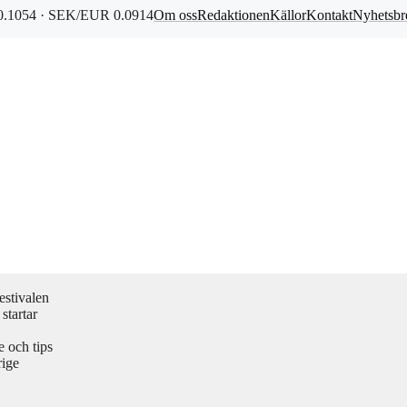
.1054 · SEK/EUR 0.0914
Om oss
Redaktionen
Källor
Kontakt
Nyhetsbr
estivalen
startar
 och tips
rige