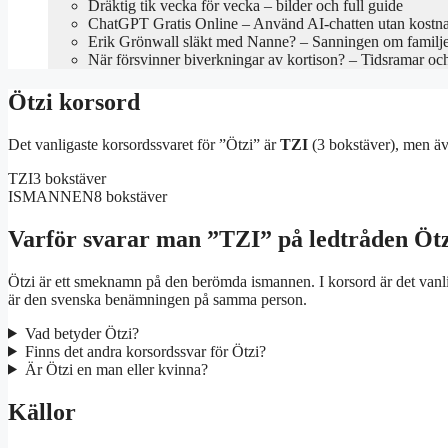
Dräktig tik vecka för vecka – bilder och full guide
ChatGPT Gratis Online – Använd AI-chatten utan kostn
Erik Grönwall släkt med Nanne? – Sanningen om familj
När försvinner biverkningar av kortison? – Tidsramar oc
Ötzi korsord
Det vanligaste korsordssvaret för ”Ötzi” är
TZI
(3 bokstäver), men ä
TZI
3 bokstäver
ISMANNEN
8 bokstäver
Varför svarar man ”TZI” på ledtråden Öt
Ötzi är ett smeknamn på den berömda ismannen. I korsord är det vanl
är den svenska benämningen på samma person.
Vad betyder Ötzi?
Finns det andra korsordssvar för Ötzi?
Är Ötzi en man eller kvinna?
Källor