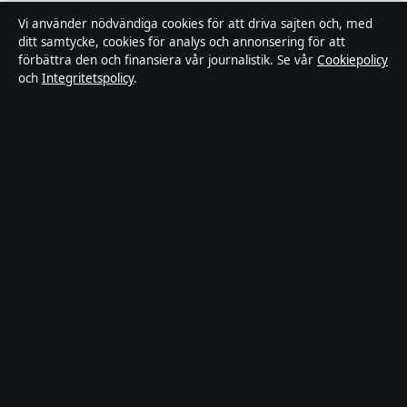
Integritetspolicy
Vi använder nödvändiga cookies för att driva sajten och, med
ditt samtycke, cookies för analys och annonsering för att
Cookiepolicy
förbättra den och finansiera vår journalistik. Se vår
Cookiepolicy
och
Integritetspolicy
.
Kändisar & integritet
Innehållet är endast avsett för allmän information och
ska inte betraktas som medicinsk, finansiell eller
juridisk rådgivning. Sponsrat material är tydligt märkt.
Allmänna förfrågningar:
info@industrizon.se
.
Utgivare:
Kungsholmen Media Ltd., Gibraltar ·
Ansvarig utgivare:
Anders Berg, Chefredaktör ·
Companies House Gibraltar 133100
© 2026 Industrizon.se · Kungsholmen Media Ltd. ·
WorldRSS
·
Så verifierar vi vår rapportering