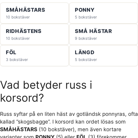
SMÅHÄSTARS
PONNY
10 bokstäver
5 bokstäver
RIDHÄSTENS
SMÅ HÄSTAR
10 bokstäver
9 bokstäver
FÖL
LÄNGD
3 bokstäver
5 bokstäver
Vad betyder russ i
korsord?
Russ syftar på en liten häst av gotländsk ponnyras, ofta
kallad ”skogsbagge”. I korsord kan ordet lösas som
SMÅHÄSTARS
(10 bokstäver), men även kortare
varianter som
PONNY
(5) eller
FÖL
(3) förekommer.