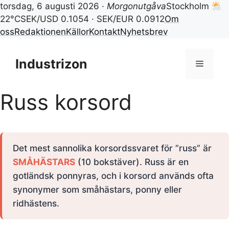
torsdag, 6 augusti 2026 ·
Morgonutgåva
Stockholm
22°C
SEK/USD 0.1054 · SEK/EUR 0.0912
Om
oss
Redaktionen
Källor
Kontakt
Nyhetsbrev
Hoppa
till
Industrizon
Meny
innehåll
Russ korsord
Det mest sannolika korsordssvaret för ”russ” är
SMÅHÄSTARS
(10 bokstäver). Russ är en
gotländsk ponnyras, och i korsord används ofta
synonymer som småhästars, ponny eller
ridhästens.