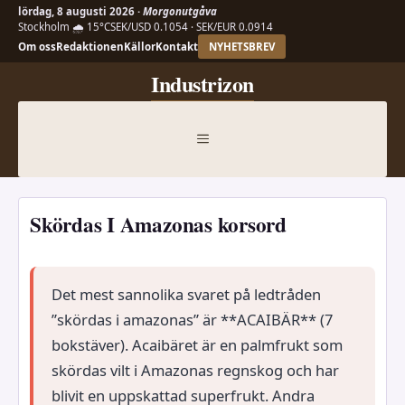
lördag, 8 augusti 2026 ·
Morgonutgåva
Stockholm 🌧 15°C
SEK/USD 0.1054 · SEK/EUR 0.0914
Om oss
Redaktionen
Källor
Kontakt
NYHETSBREV
Hoppa
Industrizon
till
innehåll
MENY
Skördas I Amazonas korsord
Det mest sannolika svaret på ledtråden
”skördas i amazonas” är **ACAIBÄR** (7
bokstäver). Acaibäret är en palmfrukt som
skördas vilt i Amazonas regnskog och har
blivit en uppskattad superfrukt. Andra