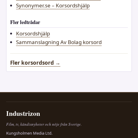
Synonymer.se – Korsordshjälp
Fler ledtrådar
Korsordshjälp
Sammanslagning Av Bolag korsord
Fler korsordsord →
Industrizon
Film, tv, kändisnyheter och nöje från Sverige.
Kungsholmen Media Ltd.