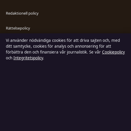
Redaktionell policy
Rättelsepolicy
Vi använder nödvändiga cookies för att driva sajten och, med
Faktagranskningspolicy
ditt samtycke, cookies för analys och annonsering för att
förbättra den och finansiera vår journalistik. Se vår
Cookiepolicy
Ägande & finansiering
och
Integritetspolicy
.
Integritetspolicy
Cookiepolicy
Kändisar & integritet
Innehållet är endast avsett för allmän information och ska inte betraktas