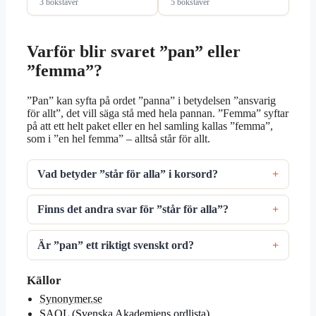
3 bokstäver
5 bokstäver
Varför blir svaret ”pan” eller
”femma”?
”Pan” kan syfta på ordet ”panna” i betydelsen ”ansvarig
för allt”, det vill säga stå med hela pannan. ”Femma” syftar
på att ett helt paket eller en hel samling kallas ”femma”,
som i ”en hel femma” – alltså står för allt.
Vad betyder ”står för alla” i korsord?
Finns det andra svar för ”står för alla”?
Är ”pan” ett riktigt svenskt ord?
Källor
Synonymer.se
SAOL (Svenska Akademiens ordlista)