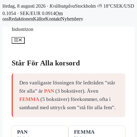
lördag, 8 augusti 2026 ·
Kvällsutgåva
Stockholm ⛅ 18°C
SEK/USD
0.1054 · SEK/EUR 0.0914
Om
oss
Redaktionen
Källor
Kontakt
Nyhetsbrev
Hoppa
Industrizon
till
innehåll
Meny
Står För Alla korsord
Den vanligaste lösningen för ledtråden ”står
för alla” är
PAN
(3 bokstäver). Även
FEMMA
(5 bokstäver) förekommer, ofta i
samband med uttryck som ”stå för alla fem”.
PAN
FEMMA