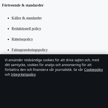
Förtroende & standarder
Källor & standarder
Redaktionell policy
Rättelsepolicy
Faktagranskningspolicy
Vi använder nödvändiga cookies för att driva sajten och, med
Ägande & finansiering
ditt samtycke, cookies för analys och annonsering för att
förbättra den och finansiera vår journalistik. Se vår
Cookiepolicy
Integritetspolicy
och
Integritetspolicy
.
Cookiepolicy
Kändisar & integritet
Innehållet är endast avsett för allmän information och ska inte
betraktas som medicinsk, finansiell eller juridisk rådgivning.