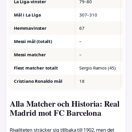
La Liga-vinster
79–80
76
Mål i La Liga
307–310
30
Hemmavinster
67
64
Messi mål (totalt)
–
26
Messi matcher
–
45
Flest matcher totalt
Sergio Ramos (45)
Ser
Cristiano Ronaldo mål
18
–
Alla Matcher och Historia: Real
Madrid mot FC Barcelona
Rivaliteten sträcker sig tillbaka till 1902, men det