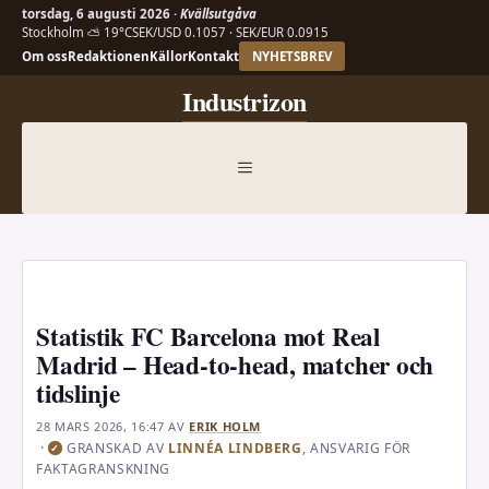
torsdag, 6 augusti 2026 ·
Kvällsutgåva
Stockholm ⛅ 19°C
SEK/USD 0.1057 · SEK/EUR 0.0915
Om oss
Redaktionen
Källor
Kontakt
NYHETSBREV
Hoppa
Industrizon
till
innehåll
MENY
Statistik FC Barcelona mot Real
Madrid – Head-to-head, matcher och
tidslinje
28 MARS 2026, 16:47
AV
ERIK HOLM
·
GRANSKAD AV
LINNÉA LINDBERG
, ANSVARIG FÖR
✓
FAKTAGRANSKNING