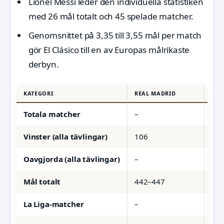
Lionel Messi leder den individuella statistiken
med 26 mål totalt och 45 spelade matcher.
Genomsnittet på 3,35 till 3,55 mål per match
gör El Clásico till en av Europas målrikaste
derbyn.
KATEGORI
REAL MADRID
FC 
Totala matcher
–
–
Vinster (alla tävlingar)
106
10
Oavgjorda (alla tävlingar)
–
–
Mål totalt
442–447
43
La Liga-matcher
–
–