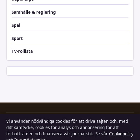
Samhälle & reglering
Spel
Sport
TV-rollista
Vi använder nödvändiga cookies för att driva sajten och, med
Industrizon
ditt samtycke, cookies för analys och annonsering för att
förbättra den och finansiera vår journalistik. Se vår
Cookiepolicy
Film, tv, kändisnyheter och nöje från Sverige.