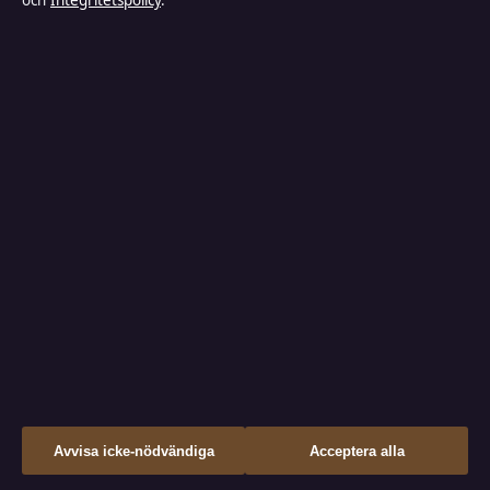
och
Integritetspolicy
.
Kungsholmen Media Ltd.
Suite 6.01, World Trade Center, 6 Bayside Road
Gibraltar GX11 1AA
+46 8 525 034 00
Companies House Gibraltar: 133100
info@industrizon.se
KONTAKTA OSS
OM OSS
Allmänt:
Om oss
info@industrizon.se
Redaktionen
editorial@industrizon.se
Vår historia
tips@industrizon.se
Nyhetsbrev
↑
Avvisa icke-nödvändiga
Acceptera alla
press@industrizon.se