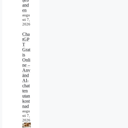
and
en
augu
sti 7,
2026
Cha
tGP
T
Grat
is
Onli
ne –
Anv
änd
AI-
chat
ten
utan
kost
nad
augu
sti 7,
2026