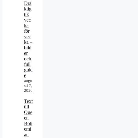
Drä
ktig
tik
vec
ka
för
vec
ka –
bild
er
och
full
guid
e
augu
sti 7,
2026
Text
till
Que
en
Boh
emi
an