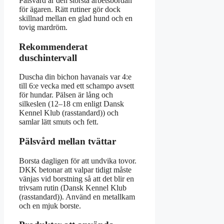
Pälsvård är den största arbetsbördan
för ägaren. Rätt rutiner gör dock
skillnad mellan en glad hund och en
tovig mardröm.
Rekommenderat
duschintervall
Duscha din bichon havanais var 4:e
till 6:e vecka med ett schampo avsett
för hundar. Pälsen är lång och
silkeslen (12–18 cm enligt Dansk
Kennel Klub (rasstandard)) och
samlar lätt smuts och fett.
Pälsvård mellan tvättar
Borsta dagligen för att undvika tovor.
DKK betonar att valpar tidigt måste
vänjas vid borstning så att det blir en
trivsam rutin (Dansk Kennel Klub
(rasstandard)). Använd en metallkam
och en mjuk borste.