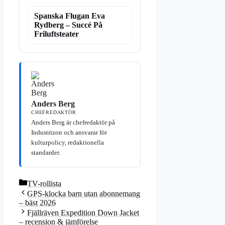
Spanska Flugan Eva
Rydberg – Succé På
Friluftsteater
Anders Berg
CHEFREDAKTÖR
Anders Berg är chefredaktör på
Industrizon och ansvarar för
kulturpolicy, redaktionella
standarder.
Kategorier
TV-rollista
GPS-klocka barn utan abonnemang
– bäst 2026
Fjällräven Expedition Down Jacket
– recension & jämförelse