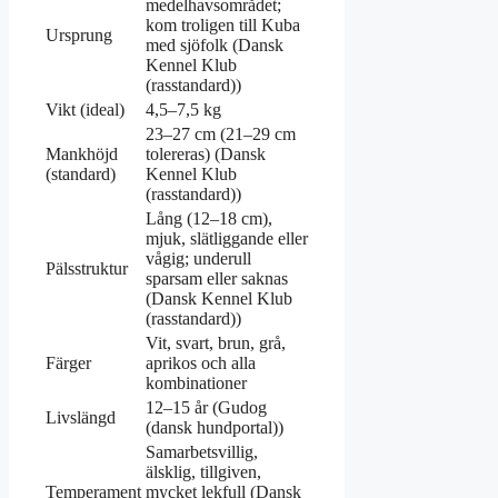
medelhavsområdet;
kom troligen till Kuba
Ursprung
med sjöfolk (Dansk
Kennel Klub
(rasstandard))
Vikt (ideal)
4,5–7,5 kg
23–27 cm (21–29 cm
Mankhöjd
tolereras) (Dansk
(standard)
Kennel Klub
(rasstandard))
Lång (12–18 cm),
mjuk, slätliggande eller
vågig; underull
Pälsstruktur
sparsam eller saknas
(Dansk Kennel Klub
(rasstandard))
Vit, svart, brun, grå,
Färger
aprikos och alla
kombinationer
12–15 år (Gudog
Livslängd
(dansk hundportal))
Samarbetsvillig,
älsklig, tillgiven,
Temperament
mycket lekfull (Dansk