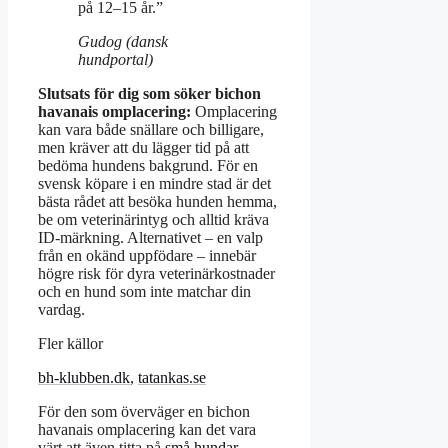
på 12–15 år.”
Gudog (dansk
hundportal)
Slutsats för dig som söker bichon
havanais omplacering:
Omplacering
kan vara både snällare och billigare,
men kräver att du lägger tid på att
bedöma hundens bakgrund. För en
svensk köpare i en mindre stad är det
bästa rådet att besöka hunden hemma,
be om veterinärintyg och alltid kräva
ID-märkning. Alternativet – en valp
från en okänd uppfödare – innebär
högre risk för dyra veterinärkostnader
och en hund som inte matchar din
vardag.
Fler källor
bh-klubben.dk
,
tatankas.se
För den som överväger en bichon
havanais omplacering kan det vara
värt att även titta på
små hundar