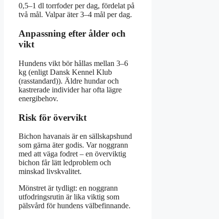
0,5–1 dl torrfoder per dag, fördelat på
två mål. Valpar äter 3–4 mål per dag.
Anpassning efter ålder och
vikt
Hundens vikt bör hållas mellan 3–6
kg (enligt Dansk Kennel Klub
(rasstandard)). Äldre hundar och
kastrerade individer har ofta lägre
energibehov.
Risk för övervikt
Bichon havanais är en sällskapshund
som gärna äter godis. Var noggrann
med att väga fodret – en överviktig
bichon får lätt ledproblem och
minskad livskvalitet.
Mönstret är tydligt: en noggrann
utfodringsrutin är lika viktig som
pälsvård för hundens välbefinnande.