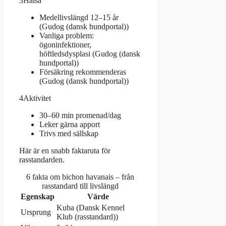
3
Hälsa
Medellivslängd 12–15 år
(Gudog (dansk hundportal))
Vanliga problem:
ögoninfektioner,
höftledsdysplasi (Gudog (dansk
hundportal))
Försäkring rekommenderas
(Gudog (dansk hundportal))
4
Aktivitet
30–60 min promenad/dag
Leker gärna apport
Trivs med sällskap
Här är en snabb faktaruta för
rasstandarden.
6 fakta om bichon havanais – från
rasstandard till livslängd
Egenskap
Värde
Kuba (Dansk Kennel
Ursprung
Klub (rasstandard))