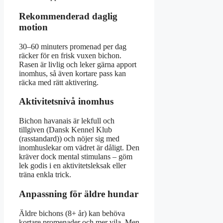
Rekommenderad daglig
motion
30–60 minuters promenad per dag
räcker för en frisk vuxen bichon.
Rasen är livlig och leker gärna apport
inomhus, så även kortare pass kan
räcka med rätt aktivering.
Aktivitetsnivå inomhus
Bichon havanais är lekfull och
tillgiven (Dansk Kennel Klub
(rasstandard)) och nöjer sig med
inomhuslekar om vädret är dåligt. Den
kräver dock mental stimulans – göm
lek godis i en aktivitetsleksak eller
träna enkla trick.
Anpassning för äldre hundar
Äldre bichons (8+ år) kan behöva
kortare promenader och mer vila. Men