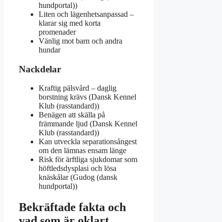
hundportal))
Liten och lägenhetsanpassad –
klarar sig med korta
promenader
Vänlig mot barn och andra
hundar
Nackdelar
Kraftig pälsvård – daglig
borstning krävs (Dansk Kennel
Klub (rasstandard))
Benägen att skälla på
främmande ljud (Dansk Kennel
Klub (rasstandard))
Kan utveckla separationsångest
om den lämnas ensam länge
Risk för ärftliga sjukdomar som
höftledsdysplasi och lösa
knäskålar (Gudog (dansk
hundportal))
Bekräftade fakta och
vad som är oklart