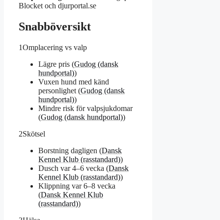
Blocket och djurportal.se
Snabböversikt
1
Omplacering vs valp
Lägre pris (
Gudog (dansk
hundportal)
)
Vuxen hund med känd
personlighet (
Gudog (dansk
hundportal)
)
Mindre risk för valpsjukdomar
(
Gudog (dansk hundportal)
)
2
Skötsel
Borstning dagligen (
Dansk
Kennel Klub (rasstandard)
)
Dusch var 4–6 vecka (
Dansk
Kennel Klub (rasstandard)
)
Klippning var 6–8 vecka
(
Dansk Kennel Klub
(rasstandard)
)