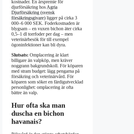
kostnader. En årspremie för
djurförsäkring hos
Agria
Djurförsäkring (svensk
försäkringsgivare)
ligger på cirka 3
000–6 000 SEK. Foderkostnaden är
blygsam – en vuxen bichon äter cirka
0,5–1 dl torrfoder per dag – men
veterinärbesök för till exempel
ögoninfektioner kan bli dyra.
Slutsats:
Omplacering är klart
billigare än valpköp, men kräver
noggrann bakgrundskoll. För köparen
med stram budget: lägg pengarna på
försäkring och veterinärvård. För
köparen som söker en färdigutvecklad
personlighet: omplacering är ofta
bättre än valp.
Hur ofta ska man
duscha en bichon
havanais?