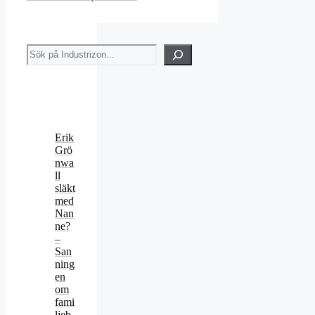
Sök
Erik
Grö
nwa
ll
släkt
med
Nan
ne?
–
San
ning
en
om
fami
ljeb