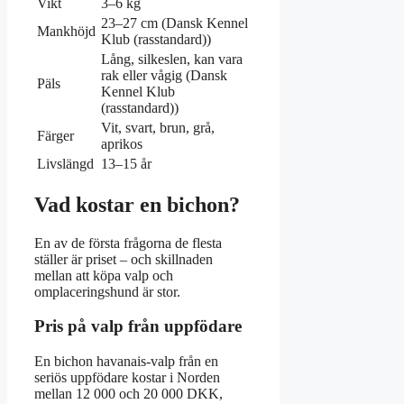
Vikt
3–6 kg
23–27 cm (Dansk Kennel
Mankhöjd
Klub (rasstandard))
Lång, silkeslen, kan vara
rak eller vågig (Dansk
Päls
Kennel Klub
(rasstandard))
Vit, svart, brun, grå,
Färger
aprikos
Livslängd
13–15 år
Vad kostar en bichon?
En av de första frågorna de flesta
ställer är priset – och skillnaden
mellan att köpa valp och
omplaceringshund är stor.
Pris på valp från uppfödare
En bichon havanais-valp från en
seriös uppfödare kostar i Norden
mellan 12 000 och 20 000 DKK,