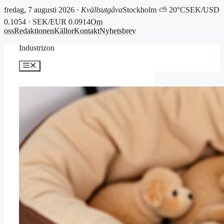
fredag, 7 augusti 2026 ·
Kvällsutgåva
Stockholm ⛅ 20°C
SEK/USD
0.1054 · SEK/EUR 0.0914
Om
oss
Redaktionen
Källor
Kontakt
Nyhetsbrev
Hoppa
Industrizon
till
innehåll
Meny