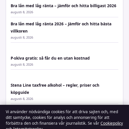
Bra lån med låg ränta – jämför och hitta billigast 2026
augusti 8, 2026
Bra lån med låg ränta 2026 – Jämför och hitta bästa
villkoren
augusti 8, 2026
P-skiva gratis: så får du en utan kostnad
augusti 8, 2026
Stena Line taxfree alkohol – regler, priser och
köpguide
augusti 8, 2026
Vi använder nödvändiga cookies för att driva sajten och, med
ditt samtycke, cookies för analys och annonsering för att
När försvinner biverkningar av kortison? – Tidsramar
förbättra den och finansiera vår journalistik. Se vår
Cookiepolicy
och råd