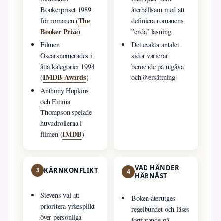
Bookerpriset 1989
återhållsam med att
The
för romanen (
definiera romanens
Booker Prize
)
”enda” läsning
Filmen
Det exakta antalet
Oscarsnomerades i
sidor varierar
åtta kategorier 1994
beroende på utgåva
IMDB Awards
(
)
och översättning
Anthony Hopkins
och Emma
Thompson spelade
huvudrollerna i
IMDB
filmen (
)
VAD HÄNDER
3
KÄRNKONFLIKT
4
HÄRNÄST
Stevens val att
Boken återutges
prioritera yrkesplikt
regelbundet och läses
över personliga
fortfarande på