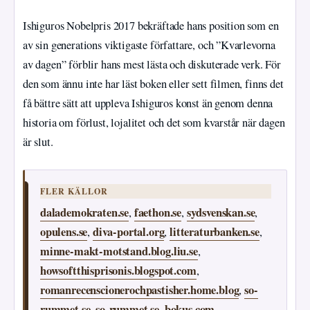
Ishiguros Nobelpris 2017 bekräftade hans position som en
av sin generations viktigaste författare, och ”Kvarlevorna
av dagen” förblir hans mest lästa och diskuterade verk. För
den som ännu inte har läst boken eller sett filmen, finns det
få bättre sätt att uppleva Ishiguros konst än genom denna
historia om förlust, lojalitet och det som kvarstår när dagen
är slut.
FLER KÄLLOR
dalademokraten.se
faethon.se
sydsvenskan.se
,
,
,
opulens.se
diva-portal.org
litteraturbanken.se
,
,
,
minne-makt-motstand.blog.liu.se
,
howsoftthisprisonis.blogspot.com
,
romanrecenscionerochpastisher.home.blog
so-
,
rummet.se
so-rummet.se
bokus.com
,
,