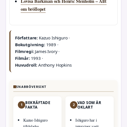
Lovisa Barkman och Henric Stenholm – Allt
om bröllopet
Författare:
Kazuo Ishiguro ·
Bokutgivning:
1989 ·
Filmregi:
James Ivory ·
Filmår:
1993 ·
Huvudroll:
Anthony Hopkins
SNABBÖVERSIKT
BEKRÄFTADE
VAD SOM ÄR
1
2
FAKTA
OKLART
Kazuo Ishiguro
Ishiguro har i
tilldelades
intervjuer varit