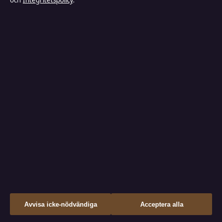
och
Integritetspolicy
.
augusti 7, 2026
Bakom kulisserna
Branschnyheter
Ekonomi
Filmens rollista
Kändisnyheter
Kultur
Livsstil
Nöje
↑
Avvisa icke-nödvändiga
Acceptera alla
Nyheter