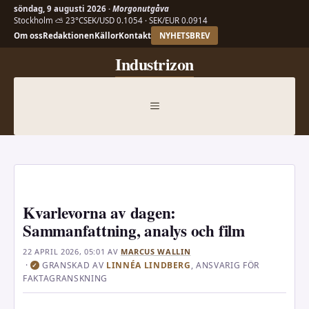
söndag, 9 augusti 2026 ·
Morgonutgåva
Stockholm ⛅ 23°C
SEK/USD 0.1054 · SEK/EUR 0.0914
Om oss
Redaktionen
Källor
Kontakt
NYHETSBREV
Hoppa
Industrizon
till
innehåll
MENY
Kvarlevorna av dagen:
Sammanfattning, analys och film
22 APRIL 2026, 05:01
AV
MARCUS WALLIN
·
GRANSKAD AV
LINNÉA LINDBERG
, ANSVARIG FÖR
✓
FAKTAGRANSKNING