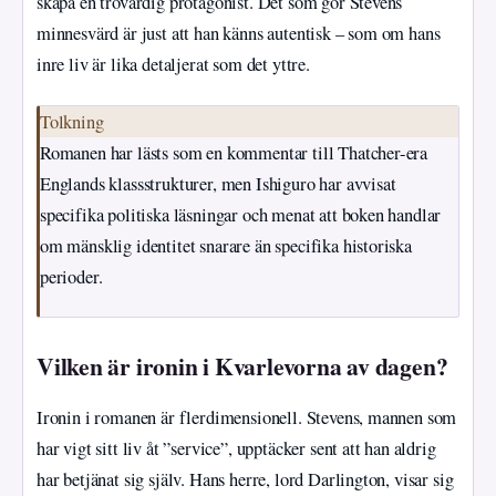
skapa en trovärdig protagonist. Det som gör Stevens
minnesvärd är just att han känns autentisk – som om hans
inre liv är lika detaljerat som det yttre.
Tolkning
Romanen har lästs som en kommentar till Thatcher-era
Englands klassstrukturer, men Ishiguro har avvisat
specifika politiska läsningar och menat att boken handlar
om mänsklig identitet snarare än specifika historiska
perioder.
Vilken är ironin i Kvarlevorna av dagen?
Ironin i romanen är flerdimensionell. Stevens, mannen som
har vigt sitt liv åt ”service”, upptäcker sent att han aldrig
har betjänat sig själv. Hans herre, lord Darlington, visar sig