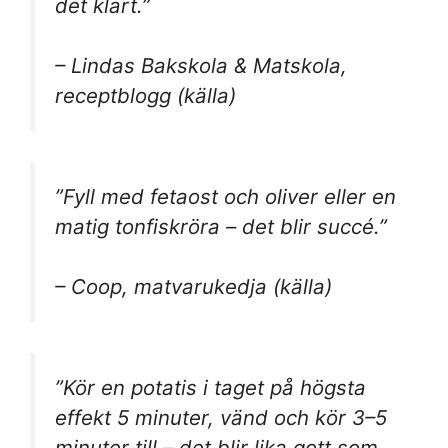
det klart.”
– Lindas Bakskola & Matskola,
receptblogg (källa)
”Fyll med fetaost och oliver eller en
matig tonfiskröra – det blir succé.”
– Coop, matvarukedja (källa)
”Kör en potatis i taget på högsta
effekt 5 minuter, vänd och kör 3–5
minuter till – det blir lika gott som