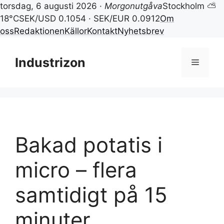
torsdag, 6 augusti 2026 ·
Morgonutgåva
Stockholm ⛅
18°C
SEK/USD 0.1054 · SEK/EUR 0.0912
Om
oss
Redaktionen
Källor
Kontakt
Nyhetsbrev
Hoppa
till
Industrizon
Meny
innehåll
Bakad potatis i
micro – flera
samtidigt på 15
minuter