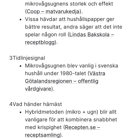
mikrovågsugnens storlek och effekt
(
Coop – matvarukedja
).
Vissa hävdar att hushållspapper ger
bättre resultat, andra säger att det inte
spelar någon roll (
Lindas Bakskola –
receptblogg
).
3
Tidlinjesignal
Mikrovågsugnen blev vanlig i svenska
hushåll under 1980-talet (
Västra
Götalandsregionen – offentlig
vårdgivare
).
4
Vad händer härnäst
Hybridmetoden (mikro + ugn) blir allt
vanligare för att kombinera snabbhet
med krispighet (
Recepten.se –
receptsamling
).