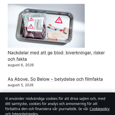
Nackdelar med att ge blod: biverkningar, risker
och fakta
augusti 6, 2026
As Above, So Below – betydelse och filmfakta
augusti 5, 2026
Vi använder nödvändiga cookies för att driva sajten och, med
Renoveringsdrömmar Kanal 5 deltagare 2026 –
ditt samtycke, cookies för analys och annonsering för att
säsong 3 startar
förbättra den och finansiera vår journalistik. Se vår
Cookiepolicy
augusti 5, 2026
och
Integritetspolicy
.