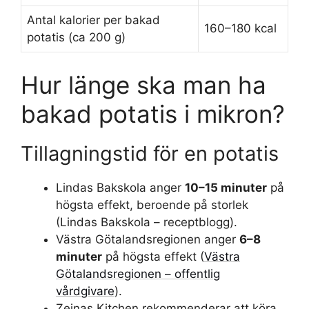
Antal kalorier per bakad
160–180 kcal
potatis (ca 200 g)
Hur länge ska man ha
bakad potatis i mikron?
Tillagningstid för en potatis
Lindas Bakskola anger
10–15 minuter
på
högsta effekt, beroende på storlek
(Lindas Bakskola – receptblogg).
Västra Götalandsregionen anger
6–8
minuter
på högsta effekt (
Västra
Götalandsregionen – offentlig
vårdgivare
).
Zeinas Kitchen rekommenderar att köra