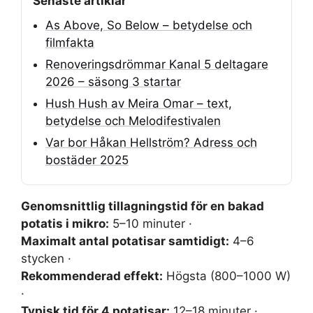
Senaste artiklar
As Above, So Below – betydelse och
filmfakta
Renoveringsdrömmar Kanal 5 deltagare
2026 – säsong 3 startar
Hush Hush av Meira Omar – text,
betydelse och Melodifestivalen
Var bor Håkan Hellström? Adress och
bostäder 2025
Genomsnittlig tillagningstid för en bakad
potatis i mikro:
5–10 minuter ·
Maximalt antal potatisar samtidigt:
4–6
stycken ·
Rekommenderad effekt:
Högsta (800–1000 W)
·
Typisk tid för 4 potatisar:
12–18 minuter ·