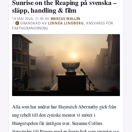
Sunrise on the Reaping på svenska –
släpp, handling & film
14 MAJ 2026, 11:00
AV
MARCUS WALLIN
·
GRANSKAD AV
LINNÉA LINDBERG
, ANSVARIG FÖR
✓
FAKTAGRANSKNING
Alla som har undrat hur Haymitch Abernathy gick från
ung rebell till den cyniske mentor vi möter i
Hungerspelen får äntligen svar. Suzanne Collins
återvänder till Panem med en femte bok som utspelar sig