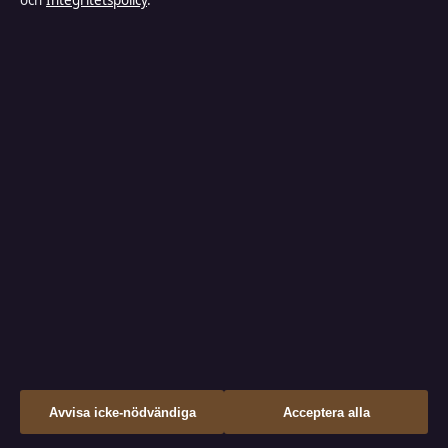
och
Integritetspolicy
.
augusti 5, 2026
Bakom kulisserna
Branschnyheter
Ekonomi
Filmens rollista
Kändisnyheter
Kultur
Livsstil
Nöje
Nyheter
Reportage
↑
Avvisa icke-nödvändiga
Acceptera alla
Samhälle & reglering