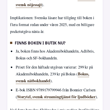
svensk nöjessajt
).
Implikationen: Svenska läsare har tillgång till boken i
flera format redan under våren 2025, med en billigare
pocketutgåva nästa år.
FINNS BOKEN I BUTIK NU?
Ja, boken finns hos Akademibokhandeln, Adlibris,
Bokus och SF-bokhandeln.
Priset för den häftade utgåvan varierar: 299 kr på
Bokus,
Akademibokhandeln, 239 kr på Bokus (
svensk nätbokhandel
).
E-bok ISBN 9789179799946 från Bonnier Carlsen
Storytel, svensk streamingtjänst för ljudböcker
(
).
Vad detta betyder: Skillnaden i pris mellan återförsäljare