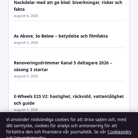
Nackdelar med att ge blod: biverkningar, risker och
fakta
augusti 6, 2026
As Above, So Below – betydelse och filmfakta
augusti 5, 2026
Renoveringsdrömmar Kanal 5 deltagare 2026 –
säsong 3 startar
augusti 5, 2026
E-Wheels E2S V2: hastighet, räckvidd, vattentålighet
och guide
augusti 5, 2026
Vi använder nödvändiga cookies för att driva sajten och, med
ditt samtycke, cookies för analys och annonsering för att
Magnetiska ögonfransar bäst i test 2026 –
förbättra den och finansiera vår journalistik. Se vår
Cookiepolicy
Jämförelse och guide