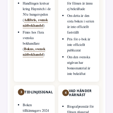
Handlingen kretsar
för filmen är ännu
kring Haymitch i de
ej bekräftade
50:e hungerspelen
Om detta är den
Adlibris, svensk
(
sista boken i serien
nätbokhandel
)
är inte officiellt
Finns hos flera
fastställt
svenska
Pris för e-bok är
bokhandlare
inte officiellt
Bokus, svensk
(
publicerat
nätbokhandel
)
Om den svenska
utgåvan har
bonusmaterial är
inte bekräftat
VAD HÄNDER
3
TIDLINJESIGNAL
4
HÄRNÄST
Boken
Biografpremiär för
tillkännagavs 2024
filmen planerad