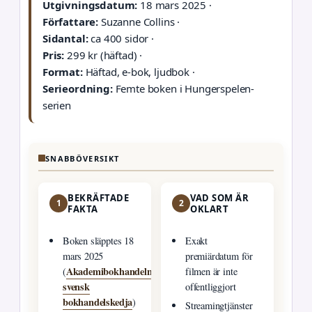
Utgivningsdatum:
18 mars 2025 ·
Författare:
Suzanne Collins ·
Sidantal:
ca 400 sidor ·
Pris:
299 kr (häftad) ·
Format:
Häftad, e-bok, ljudbok ·
Serieordning:
Femte boken i Hungerspelen-
serien
SNABBÖVERSIKT
BEKRÄFTADE
VAD SOM ÄR
1
2
FAKTA
OKLART
Boken släpptes 18
Exakt
mars 2025
premiärdatum för
Akademibokhandeln,
(
filmen är inte
svensk
offentliggjort
bokhandelskedja
)
Streamingtjänster