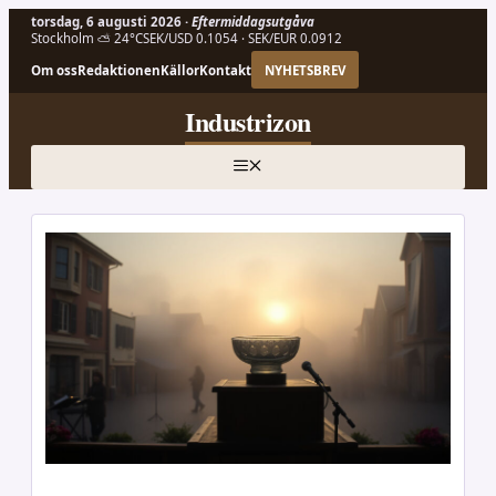
torsdag, 6 augusti 2026 ·
Eftermiddagsutgåva
Stockholm ⛅ 24°C
SEK/USD 0.1054 · SEK/EUR 0.0912
Om oss
Redaktionen
Källor
Kontakt
NYHETSBREV
Hoppa
Industrizon
till
innehåll
MENY