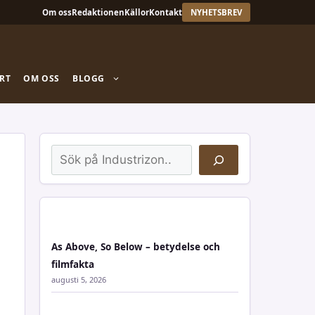
Om oss
Redaktionen
Källor
Kontakt
NYHETSBREV
RT
OM OSS
BLOGG
Sök
As Above, So Below – betydelse och
filmfakta
augusti 5, 2026