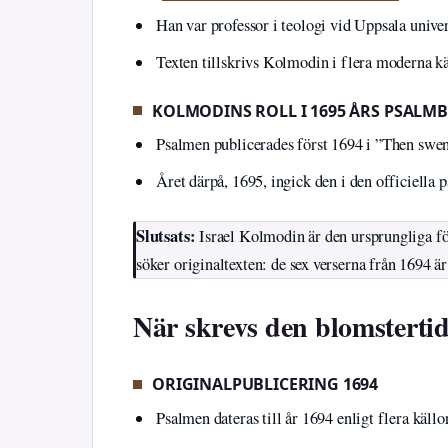
Han var professor i teologi vid Uppsala unive
Texten tillskrivs Kolmodin i flera moderna k
KOLMODINS ROLL I 1695 ÅRS PSALM
Psalmen publicerades först 1694 i ”Then swe
Året därpå, 1695, ingick den i den officiel
Slutsats:
Israel Kolmodin är den ursprungliga fö
söker originaltexten: de sex verserna från 1694 
När skrevs den blomstert
ORIGINALPUBLICERING 1694
Psalmen dateras till år 1694 enligt flera käll