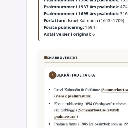
Psalmnummer i 1937 års psalmbok:
474 
Psalmnummer i 1695 års psalmbok:
316 
Författare:
Israel Kolmodin (1643–1709) ·
Första publicering:
1694 ·
Antal verser i original:
6
SNABBÖVERSIKT
1
BEKRÄFTADE FAKTA
Sommarlovet.s
Israel Kolmodin är författare (
(svensk psalmresurs)
)
Första publicering 1694 (Vardagserfarenheter
Sommarlovet.se (svensk
(kulturblogg)) (
psalmresurs)
)
Psalmen finns i 1986 års psalmbok som nr 19