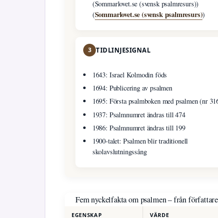
(Sommarlovet.se (svensk psalmresurs))
Sommarlovet.se (svensk psalmresurs)
(
)
3
TIDLINJESIGNAL
1643: Israel Kolmodin föds
1694: Publicering av psalmen
1695: Första psalmboken med psalmen (nr 31
1937: Psalmnumret ändras till 474
1986: Psalmnumret ändras till 199
1900-talet: Psalmen blir traditionell
skolavslutningssång
Fem nyckelfakta om psalmen – från författare 
EGENSKAP
VÄRDE