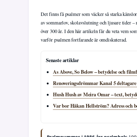
Det finns få psalmer som väcker så starka känsl
av sommarlov, skolavslutning och ljusare tider – 
över 300 år. I den här artikeln får du veta vem s
varför psalmen fortfarande är omdiskuterad.
Senaste artiklar
As Above, So Below – betydelse och film
Renoveringsdrömmar Kanal 5 deltagare 2
Hush Hush av Meira Omar – text, betyde
Var bor Håkan Hellström? Adress och b
Psalmnummer i 1986 års psalmbok:
199 