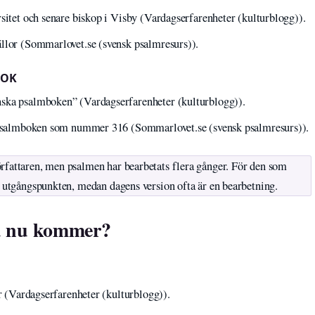
rsitet och senare biskop i Visby (Vardagserfarenheter (kulturblogg)).
ällor (Sommarlovet.se (svensk psalmresurs)).
BOK
nska psalmboken” (Vardagserfarenheter (kulturblogg)).
la psalmboken som nummer 316 (Sommarlovet.se (svensk psalmresurs)).
rfattaren, men psalmen har bearbetats flera gånger. För den som
är utgångspunkten, medan dagens version ofta är en bearbetning.
id nu kommer?
or (Vardagserfarenheter (kulturblogg)).