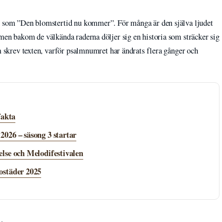
or som ”Den blomstertid nu kommer”. För många är den själva ljudet
men bakom de välkända raderna döljer sig en historia som sträcker sig
om skrev texten, varför psalmnumret har ändrats flera gånger och
fakta
026 – säsong 3 startar
lse och Melodifestivalen
ostäder 2025
·