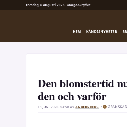
torsdag, 6 augusti 2026 ·
Morgonutgåva
Hoppa
till
innehåll
HEM
KÄNDISNYHETER
B
Den blomstertid n
den och varför
·
GRANSKAD
18 JUNI 2026, 04:58
AV
ANDERS BERG
✓