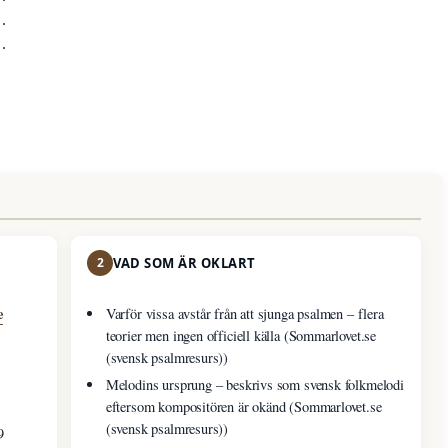
·
·
2
VAD SOM ÄR OKLART
e
Varför vissa avstår från att sjunga psalmen – flera
teorier men ingen officiell källa (Sommarlovet.se
(svensk psalmresurs))
Melodins ursprung – beskrivs som svensk folkmelodi
eftersom kompositören är okänd (Sommarlovet.se
(svensk psalmresurs))
9