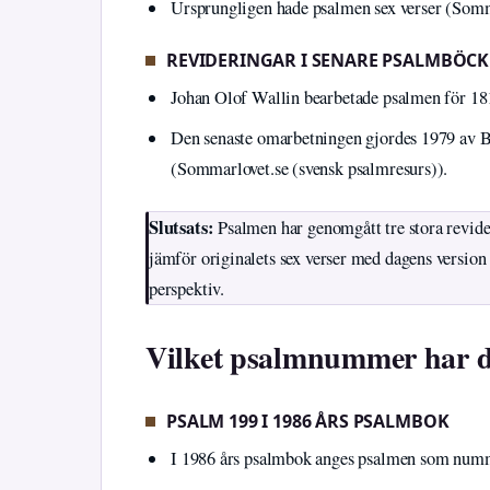
Ursprungligen hade psalmen sex verser (Somm
REVIDERINGAR I SENARE PSALMBÖCK
Johan Olof Wallin bearbetade psalmen för 18
Den senaste omarbetningen gjordes 1979 av Bri
(Sommarlovet.se (svensk psalmresurs)).
Slutsats:
Psalmen har genomgått tre stora revider
jämför originalets sex verser med dagens version
perspektiv.
Vilket psalmnummer har 
PSALM 199 I 1986 ÅRS PSALMBOK
I 1986 års psalmbok anges psalmen som numm