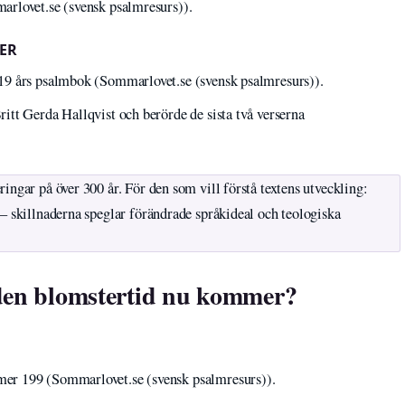
arlovet.se (svensk psalmresurs)).
ER
19 års psalmbok (Sommarlovet.se (svensk psalmresurs)).
tt Gerda Hallqvist och berörde de sista två verserna
ingar på över 300 år. För den som vill förstå textens utveckling:
 – skillnaderna speglar förändrade språkideal och teologiska
den blomstertid nu kommer?
er 199 (Sommarlovet.se (svensk psalmresurs)).