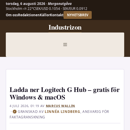
torsdag, 6 augusti 2026 ·
Morgonutgåva
Stockholm ⛅ 22°C
SEK/USD 0.1054 · SEK/EUR 0.0912
Om oss
Redaktionen
Källor
Kontakt
NYHETSBREV
Hoppa
Industrizon
till
innehåll
MENY
Ladda ner Logitech G Hub – gratis för
Windows & macOS
4 JULI 2026, 01:19
AV
MARCUS WALLIN
·
GRANSKAD AV
LINNÉA LINDBERG
, ANSVARIG FÖR
✓
FAKTAGRANSKNING