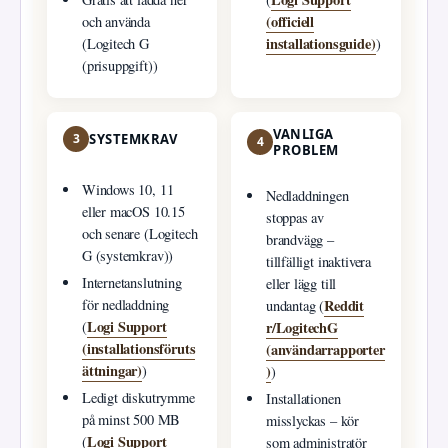
(officiell
och använda
installationsguide)
(Logitech G
)
(prisuppgift))
VANLIGA
3
SYSTEMKRAV
4
PROBLEM
Windows 10, 11
Nedladdningen
eller macOS 10.15
stoppas av
och senare (Logitech
brandvägg –
G (systemkrav))
tillfälligt inaktivera
Internetanslutning
eller lägg till
Reddit
för nedladdning
undantag (
Logi Support
r/LogitechG
(
(installationsföruts
(användarrapporter
ättningar)
)
)
)
Ledigt diskutrymme
Installationen
på minst 500 MB
misslyckas – kör
Logi Support
(
som administratör