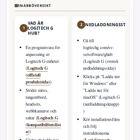
SNABBÖVERSIKT
VAD ÄR
2
NEDLADDNINGSSTEG
1
LOGITECH G
HUB?
Gå till
En programvara för
logitechg.com/sv-
anpassning av
se/software/ghub
Logitech G‑enheter
(Logitech G (svensk
Logitech G
(
nedladdningssida))
(officiell
Klicka på ”Ladda ner
produktsida)
)
för Windows” eller
Stöder möss,
”Ladda ner för
tangentbord,
macOS” (Logitech G
headsets,
(nedladdningsknapp)
webbkameror och
)
Logitech G
rattar (
Kör installationsfilen
(kompatibilitetslist
och följ
a)
)
instruktionerna
Logi Support
Gratis att ladda ner
(