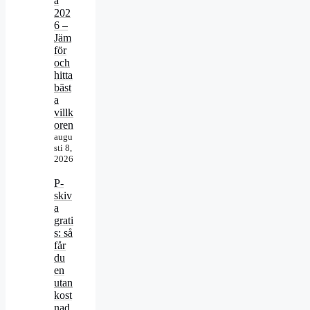
a
202
6 –
Jäm
för
och
hitta
bäst
a
villk
oren
augu
sti 8,
2026
P-
skiv
a
grati
s: så
får
du
en
utan
kost
nad