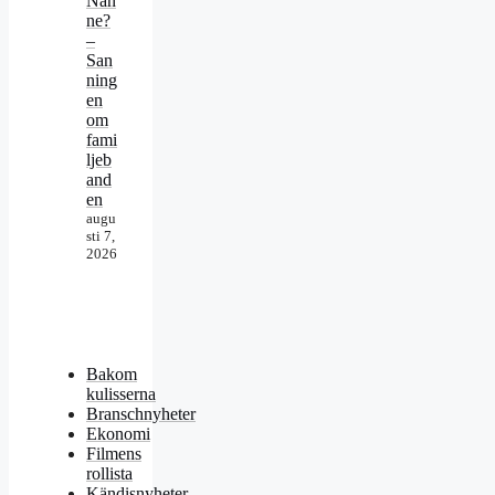
Nan
ne?
–
San
ning
en
om
fami
ljeb
and
en
augu
sti 7,
2026
Bakom
kulisserna
Branschnyheter
Ekonomi
Filmens
rollista
Kändisnyheter