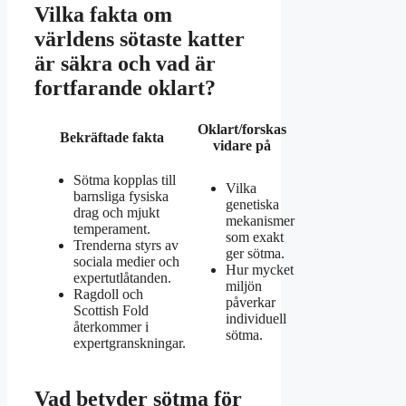
Vilka fakta om
världens sötaste katter
är säkra och vad är
fortfarande oklart?
Oklart/forskas
Bekräftade fakta
vidare på
Sötma kopplas till
Vilka
barnsliga fysiska
genetiska
drag och mjukt
mekanismer
temperament.
som exakt
Trenderna styrs av
ger sötma.
sociala medier och
Hur mycket
expertutlåtanden.
miljön
Ragdoll och
påverkar
Scottish Fold
individuell
återkommer i
sötma.
expertgranskningar.
Vad betyder sötma för