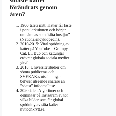
sötaste katter
förändrats genom
åren?
1900-talets mitt:
Katter får fäste
i populärkulturen och börjar
omnämnas som ”söta husdjur”
(Nationalencyklopedin).
2010-2015:
Viral spridning av
katter på YouTube – Grumpy
Cat, Lil Bub och kattungar
erövrar globala sociala medier
yle.fi.
2018:
Universitetstudier om
sötma publiceras och
SVERAK:s utställningar
belyser utseende snarare än
”sötast” infoomallt.se.
2020-talet:
Algoritmer och
delningar på Instagram avgör
vilka bilder som får global
spridning av söta katter
nyttochkrytt.se.