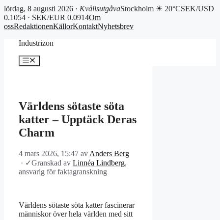
lördag, 8 augusti 2026 ·
Kvällsutgåva
Stockholm ☀ 20°C
SEK/USD
0.1054 · SEK/EUR 0.0914
Om
oss
Redaktionen
Källor
Kontakt
Nyhetsbrev
Hoppa
Industrizon
till
innehåll
Meny
Världens sötaste söta
katter – Upptäck Deras
Charm
4 mars 2026, 15:47
av
Anders Berg
·
✓
Granskad av
Linnéa Lindberg
,
ansvarig för faktagranskning
Världens sötaste söta katter fascinerar
människor över hela världen med sitt