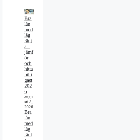
Bra
lån
med
låg
ränt
a –
jämf
ör
och
hitta
billi
gast
202
6
augu
sti 8,
2026
Bra
lån
med
låg
ränt