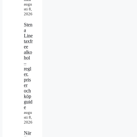
augu
sti 8,
2026
Sten
a
Line
taxfr
ee
alko
hol
–
regl
er,
pris
er
och
köp
guid
e
augu
sti 8,
2026
När