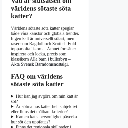
Vad är slutsatsen om
världens sötaste söta
katter?
Världens sötaste söta katter speglar
både våra känslor och globala trender.
Ingen katt är universellt sötast, men
raser som Ragdoll och Scottish Fold
toppar ofta listorna. Ämnet fortsätter
inspirera och locka, precis som
klassikern
Alla barn i bullerbyn –
Äkta Svensk Barndomsnostalgi
.
FAQ om världens
sötaste söta katter
Hur kan jag avgöra om min katt är
söt?
Är sötma hos katter helt subjektivt
eller finns det mätbara kriterier?
Kan en katts personlighet påverka
hur söt den uppfattas?
Finns det regionala skillnader i