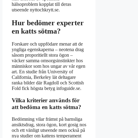
hälsoproblem kopplat till deras
utseende nyttochkrytt.se.
Hur bedömer experter
en katts sötma?
Forskare och uppfödare menar att de
yngliga egenskaperna – neotena drag
såsom proporitiellt stora ögon –
väcker samma omsorgsinstinkter hos
människor som hos ungar av vår egen
art. En studie från University of
California, Berkeley lät deltagare
ranka bilder där Ragdoll och Scottish
Fold fick högsta betyg infoguide.se.
Vilka kriterier används för
att bedöma en katts sötma?
Bedömning vilar främst på barnsliga
ansiktsdrag, stora ögon, kort gosig nos
och ett vänligt utseende men också på
nya studier om kattens temperament