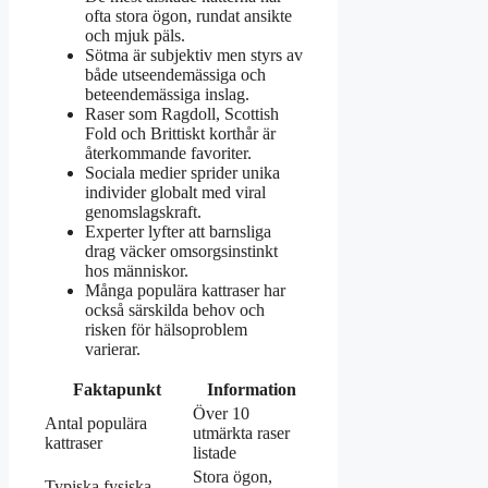
ofta stora ögon, rundat ansikte
och mjuk päls.
Sötma är subjektiv men styrs av
både utseendemässiga och
beteendemässiga inslag.
Raser som Ragdoll, Scottish
Fold och Brittiskt korthår är
återkommande favoriter.
Sociala medier sprider unika
individer globalt med viral
genomslagskraft.
Experter lyfter att barnsliga
drag väcker omsorgsinstinkt
hos människor.
Många populära kattraser har
också särskilda behov och
risken för hälsoproblem
varierar.
Faktapunkt
Information
Över 10
Antal populära
utmärkta raser
kattraser
listade
Stora ögon,
Typiska fysiska