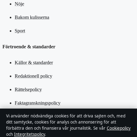
Nöje
Bakom kulisserna
Sport
Förtroende & standarder
Källor & standarder
Redaktionell policy
Rättelsepolicy
Faktagranskningspolicy
Vi använder nödvändiga cookies för att driva sajten och, med
Ägande & finansiering
ditt samtycke, cookies för analys och annonsering för att
förbättra den och finansiera vår journalistik. Se vår
Cookiepolicy
Integritetspolicy
och
Integritetspolicy
.