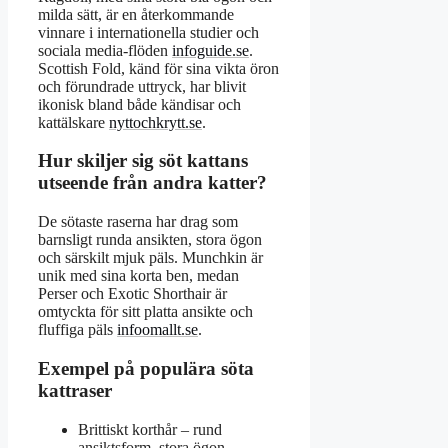
milda sätt, är en återkommande
vinnare i internationella studier och
sociala media-flöden
infoguide.se
.
Scottish Fold, känd för sina vikta öron
och förundrade uttryck, har blivit
ikonisk bland både kändisar och
kattälskare
nyttochkrytt.se
.
Hur skiljer sig söt kattans
utseende från andra katter?
De sötaste raserna har drag som
barnsligt runda ansikten, stora ögon
och särskilt mjuk päls. Munchkin är
unik med sina korta ben, medan
Perser och Exotic Shorthair är
omtyckta för sitt platta ansikte och
fluffiga päls
infoomallt.se
.
Exempel på populära söta
kattraser
Brittiskt korthår – rund
ansiktsform, stora ögon