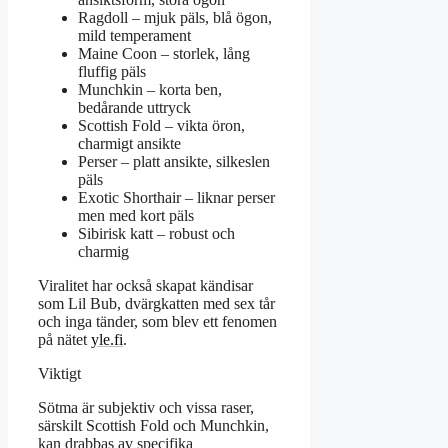
Ragdoll – mjuk päls, blå ögon,
mild temperament
Maine Coon – storlek, lång
fluffig päls
Munchkin – korta ben,
bedårande uttryck
Scottish Fold – vikta öron,
charmigt ansikte
Perser – platt ansikte, silkeslen
päls
Exotic Shorthair – liknar perser
men med kort päls
Sibirisk katt – robust och
charmig
Viralitet har också skapat kändisar
som Lil Bub, dvärgkatten med sex tår
och inga tänder, som blev ett fenomen
på nätet
yle.fi
.
Viktigt
Sötma är subjektiv och vissa raser,
särskilt Scottish Fold och Munchkin,
kan drabbas av specifika