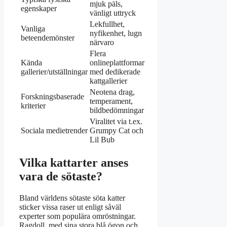
mjuk päls,
egenskaper
vänligt uttryck
Lekfullhet,
Vanliga
nyfikenhet, lugn
beteendemönster
närvaro
Flera
Kända
onlineplattformar
gallerier/utställningar
med dedikerade
kattgallerier
Neotena drag,
Forskningsbaserade
temperament,
kriterier
bildbedömningar
Viralitet via t.ex.
Sociala medietrender
Grumpy Cat och
Lil Bub
Vilka kattarter anses
vara de sötaste?
Bland världens sötaste söta katter
sticker vissa raser ut enligt såväl
experter som populära omröstningar.
Ragdoll, med sina stora blå ögon och