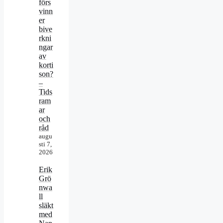
förs
vinn
er
bive
rkni
ngar
av
korti
son?
–
Tids
ram
ar
och
råd
augu
sti 7,
2026
Erik
Grö
nwa
ll
släkt
med